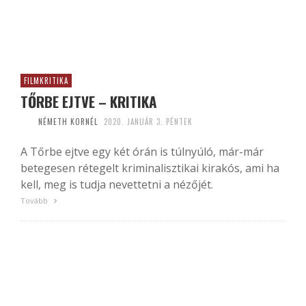
FILMKRITIKA
TŐRBE EJTVE – KRITIKA
NÉMETH KORNÉL
2020. JANUÁR 3. PÉNTEK
A Tőrbe ejtve egy két órán is túlnyúló, már-már
betegesen rétegelt kriminalisztikai kirakós, ami ha
kell, meg is tudja nevettetni a nézőjét.
Tovább