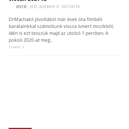
CHEESE
2020. DECEMBER 31. CSÜTÖRTÖK
DrMachakil jóvoltából már évek óta filmbéli
barátainkkal számoltunk vissza ismert mozikból,
idén is ezt tesszük majd az utolsó 1 percben. A
pokoli 2020-at meg...
Tovább