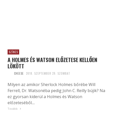
SZÍNES
A HOLMES ÉS WATSON ELŐZETESE KELLŐEN
LÖKÖTT
CHEESE
2018. SZEPTEMBER 29. SZOMBAT
Milyen az amikor Sherlock Holmes bőrébe Will
Ferrell, Dr. Watsonéba pedig John C. Reilly bújik? Na
ez gyorsan kiderül a Holmes és Watson
előzeteséből....
Tovább