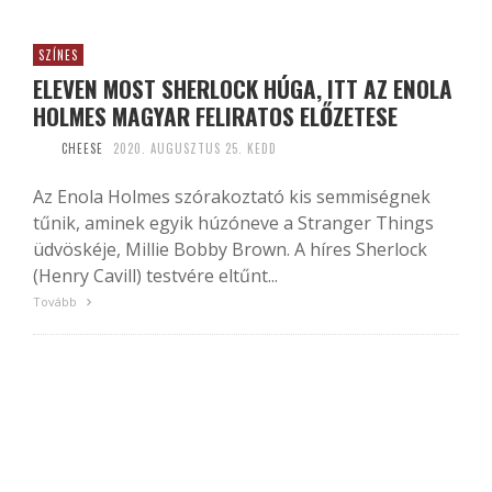
SZÍNES
ELEVEN MOST SHERLOCK HÚGA, ITT AZ ENOLA
HOLMES MAGYAR FELIRATOS ELŐZETESE
CHEESE
2020. AUGUSZTUS 25. KEDD
Az Enola Holmes szórakoztató kis semmiségnek
tűnik, aminek egyik húzóneve a Stranger Things
üdvöskéje, Millie Bobby Brown. A híres Sherlock
(Henry Cavill) testvére eltűnt...
Tovább