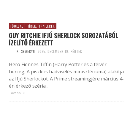
FŐOLDAL
HÍREK, TRAILEREK
GUY RITCHIE IFJÚ SHERLOCK SOROZATÁBÓL
ÍZELÍTŐ ÉRKEZETT
K. SEWERYN
2025. DECEMBER 19. PÉNTEK
Hero Fiennes Tiffin (Harry Potter és a félvér
herceg, A piszkos hadviselés minisztériuma) alakítja
az Ifjú Sherlockot. A Prime streamingjére március 4-
én érkező széria...
Tovább