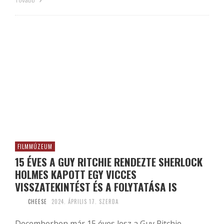
Tovább
FILMMÚZEUM
15 ÉVES A GUY RITCHIE RENDEZTE SHERLOCK
HOLMES KAPOTT EGY VICCES
VISSZATEKINTÉST ÉS A FOLYTATÁSA IS
CHEESE
2024. ÁPRILIS 17. SZERDA
Decemberben már 15 éves lesz a Guy Ritchie