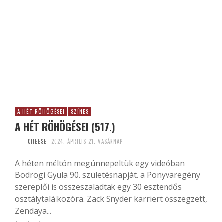
A HÉT RÖHÖGÉSEI
SZÍNES
A HÉT RÖHÖGÉSEI (517.)
CHEESE
2024. ÁPRILIS 21. VASÁRNAP
A héten méltón megünnepeltük egy videóban
Bodrogi Gyula 90. születésnapját. a Ponyvaregény
szereplői is összeszaladtak egy 30 esztendős
osztálytalálkozóra. Zack Snyder karriert összegzett,
Zendaya...