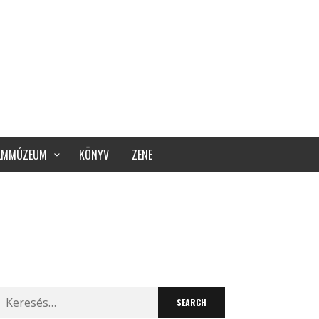
ILMMÚZEUM
KÖNYV
ZENE
Search
for: