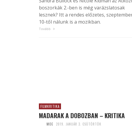
Sandra Bullock és Nicole Kidman az Átkoz
boszorkák 2.-ben is még varázslatosak
lesznek? Itt a rendes előzetes, szeptembe
10-től nálunk is a mozikban.
Tovább
FILMKRITIKA
MADARAK A DOBOZBAN – KRITIKA
MOE
2019. JANUÁR 3. CSÜTÖRTÖK