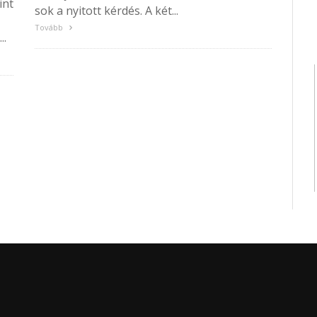
int
sok a nyitott kérdés. A két...
Tovább
..