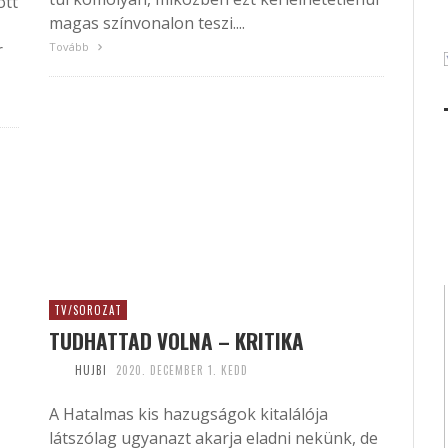
ott
magas színvonalon teszi....
r
Tovább
TV/SOROZAT
TUDHATTAD VOLNA – KRITIKA
HUJBI
2020. DECEMBER 1. KEDD
A Hatalmas kis hazugságok kitalálója
látszólag ugyanazt akarja eladni nekünk, de