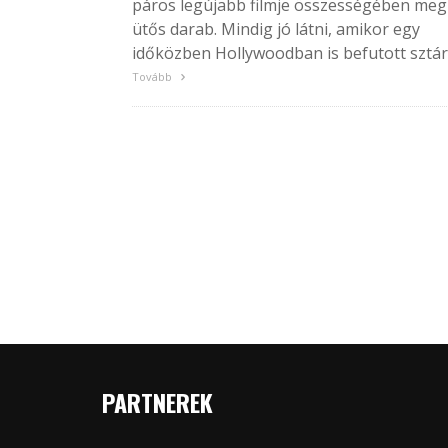
páros legújabb filmje összességében meg
ütős darab. Mindig jó látni, amikor egy
időközben Hollywoodban is befutott sztár.
Tovább
PARTNEREK