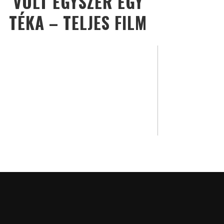
VOLT EGYSZER EGY
TÉKA – TELJES FILM