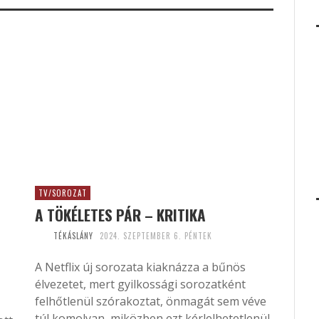
TV/SOROZAT
A TÖKÉLETES PÁR – KRITIKA
TÉKÁSLÁNY
2024. SZEPTEMBER 6. PÉNTEK
A Netflix új sorozata kiaknázza a bűnös
élvezetet, mert gyilkossági sorozatként
felhőtlenül szórakoztat, önmagát sem véve
túl komolyan, miközben ezt kérlelhetetlenül