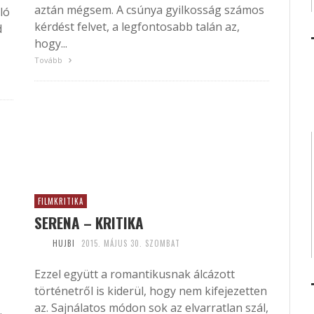
aztán mégsem. A csúnya gyilkosság számos
ló
kérdést felvet, a legfontosabb talán az,
d
hogy...
Tovább
FILMKRITIKA
SERENA – KRITIKA
HUJBI
2015. MÁJUS 30. SZOMBAT
Ezzel együtt a romantikusnak álcázott
történetről is kiderül, hogy nem kifejezetten
az. Sajnálatos módon sok az elvarratlan szál,