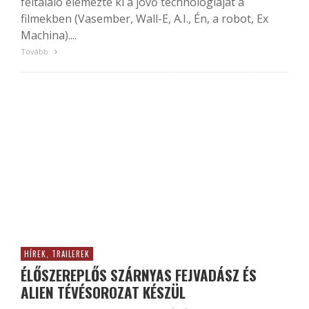
feltaláló elemezte ki a jövő technológiáját a
filmekben (Vasember, Wall-E, A.I., Én, a robot, Ex
Machina)....
Tovább
HÍREK, TRAILEREK
ÉLŐSZEREPLŐS SZÁRNYAS FEJVADÁSZ ÉS
ALIEN TÉVÉSOROZAT KÉSZÜL