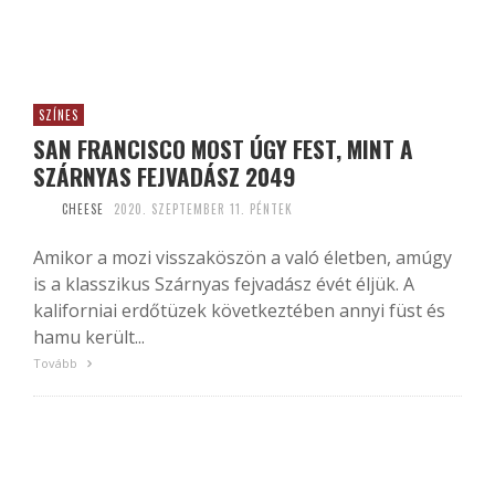
SZÍNES
SAN FRANCISCO MOST ÚGY FEST, MINT A
SZÁRNYAS FEJVADÁSZ 2049
CHEESE
2020. SZEPTEMBER 11. PÉNTEK
Amikor a mozi visszaköszön a való életben, amúgy
is a klasszikus Szárnyas fejvadász évét éljük. A
kaliforniai erdőtüzek következtében annyi füst és
hamu került...
Tovább