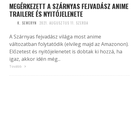
MEGÉRKEZETT A SZÁRNYAS FEJVADÁSZ ANIME
TRAILERE ÉS NYITÓJELENETE
K. SEWERYN
2021. AUGUSZTUS 11. SZERDA
A Szárnyas fejvadász világa most anime
változatban folytatódik (elvileg majd az Amazonon).
Előzetest és nyitójelenetet is dobtak ki hozzá, ha
igaz, akkor idén még...
Tovább