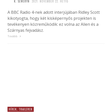
K. SEWERYN
2021. NOVEMBER 22. HÉTFŐ
A BBC Radio 4-nek adott interjújában Ridley Scott
kikotyogta, hogy két kisképernyős projekten is
tevékenyen közreműködik: ez volna az Alien és a
Szárnyas fejvadász.
Tovább
HÍREK, TRAILEREK