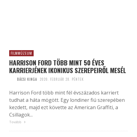
FILMMÚZEUM
HARRISON FORD TÖBB MINT 50 ÉVES
KARRIERJÉNEK IKONIKUS SZEREPEIRŐL MESÉL
BÁCSI KINGA
2020. FEBRUÁR 28. PÉNTEK
Harrison Ford több mint fél évszázados karriert
tudhat a háta mögött. Egy londiner fiú szerepében
kezdett, majd ezt követte az American Graffiti, a
Csillagok...
Tovább