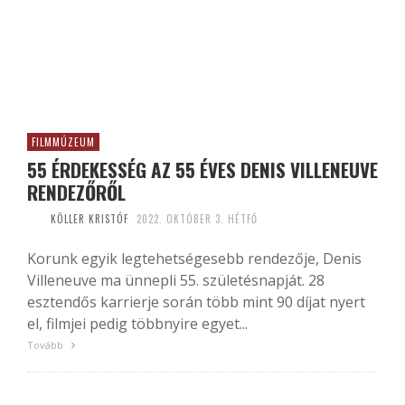
FILMMÚZEUM
55 ÉRDEKESSÉG AZ 55 ÉVES DENIS VILLENEUVE
RENDEZŐRŐL
KÖLLER KRISTÓF
2022. OKTÓBER 3. HÉTFŐ
Korunk egyik legtehetségesebb rendezője, Denis
Villeneuve ma ünnepli 55. születésnapját. 28
esztendős karrierje során több mint 90 díjat nyert
el, filmjei pedig többnyire egyet...
Tovább