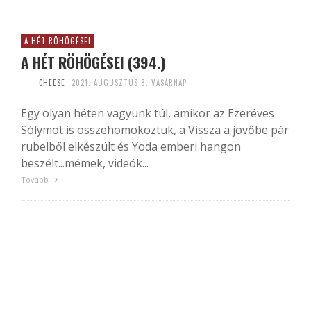
A HÉT RÖHÖGÉSEI
A HÉT RÖHÖGÉSEI (394.)
CHEESE
2021. AUGUSZTUS 8. VASÁRNAP
Egy olyan héten vagyunk túl, amikor az Ezeréves
Sólymot is összehomokoztuk, a Vissza a jövőbe pár
rubelből elkészült és Yoda emberi hangon
beszélt...mémek, videók...
Tovább