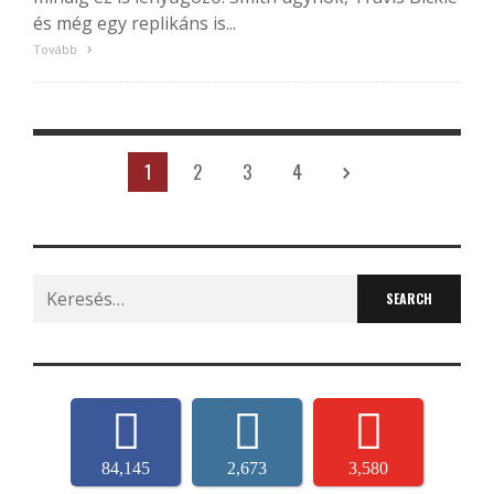
és még egy replikáns is...
Tovább
1
2
3
4
Search
for:
84,145
2,673
3,580