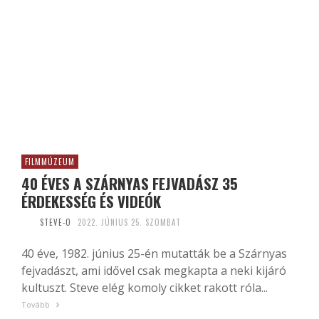
FILMMÚZEUM
40 ÉVES A SZÁRNYAS FEJVADÁSZ 35
ÉRDEKESSÉG ÉS VIDEÓK
STEVE-O
2022. JÚNIUS 25. SZOMBAT
40 éve, 1982. június 25-én mutatták be a Szárnyas
fejvadászt, ami idővel csak megkapta a neki kijáró
kultuszt. Steve elég komoly cikket rakott róla...
Tovább