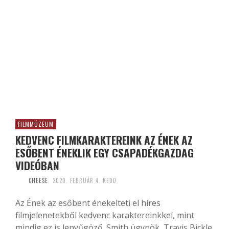
FILMMÚZEUM
KEDVENC FILMKARAKTEREINK AZ ÉNEK AZ
ESŐBENT ÉNEKLIK EGY CSAPADÉKGAZDAG
VIDEÓBAN
CHEESE
2020. FEBRUÁR 4. KEDD
Az Ének az esőbent énekelteti el híres
filmjelenetekből kedvenc karaktereinkkel, mint
mindig ez is lenyűgöző. Smith ügynök, Travis Bickle