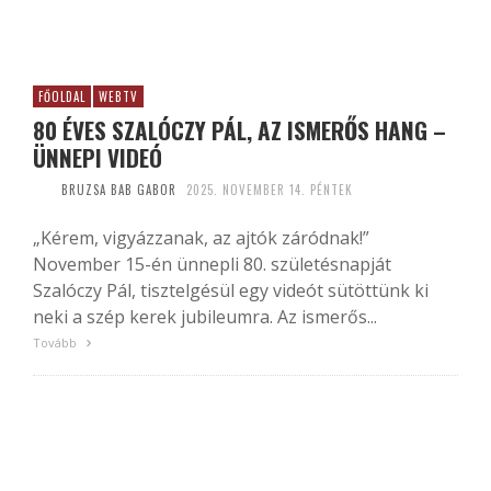
FŐOLDAL
WEBTV
80 ÉVES SZALÓCZY PÁL, AZ ISMERŐS HANG –
ÜNNEPI VIDEÓ
BRUZSA BAB GABOR
2025. NOVEMBER 14. PÉNTEK
„Kérem, vigyázzanak, az ajtók záródnak!”
November 15-én ünnepli 80. születésnapját
Szalóczy Pál, tisztelgésül egy videót sütöttünk ki
neki a szép kerek jubileumra. Az ismerős...
Tovább