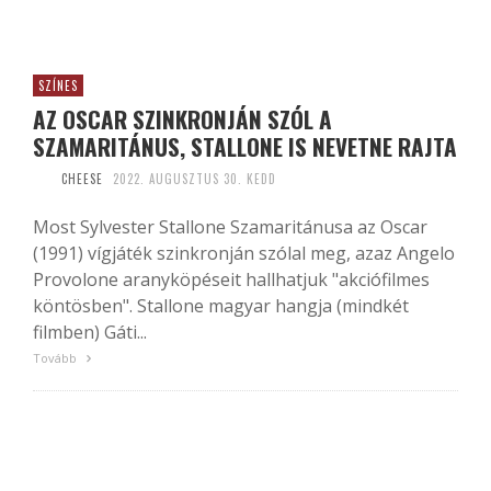
SZÍNES
AZ OSCAR SZINKRONJÁN SZÓL A
SZAMARITÁNUS, STALLONE IS NEVETNE RAJTA
CHEESE
2022. AUGUSZTUS 30. KEDD
Most Sylvester Stallone Szamaritánusa az Oscar
(1991) vígjáték szinkronján szólal meg, azaz Angelo
Provolone aranyköpéseit hallhatjuk "akciófilmes
köntösben". Stallone magyar hangja (mindkét
filmben) Gáti...
Tovább