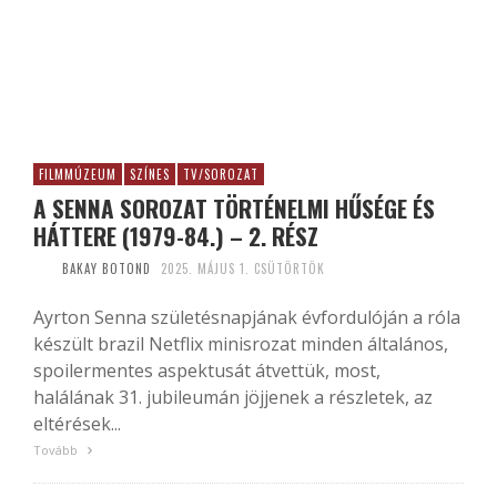
FILMMÚZEUM
SZÍNES
TV/SOROZAT
A SENNA SOROZAT TÖRTÉNELMI HŰSÉGE ÉS
HÁTTERE (1979-84.) – 2. RÉSZ
BAKAY BOTOND
2025. MÁJUS 1. CSÜTÖRTÖK
Ayrton Senna születésnapjának évfordulóján a róla
készült brazil Netflix minisrozat minden általános,
spoilermentes aspektusát átvettük, most,
halálának 31. jubileumán jöjjenek a részletek, az
eltérések...
Tovább