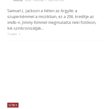
CHEESE
2024. FEBRUÁR 1. CSÜTÖRTÖK
Samuel L. Jackson a héten az Argylle: a
szuperkémmel a mozikban, ez a 206. kreditje az
imdb-n. Jimmy Kimmel megmutatta neki fotókon,
kik szinkronizálják...
Tovább
SZÍNES