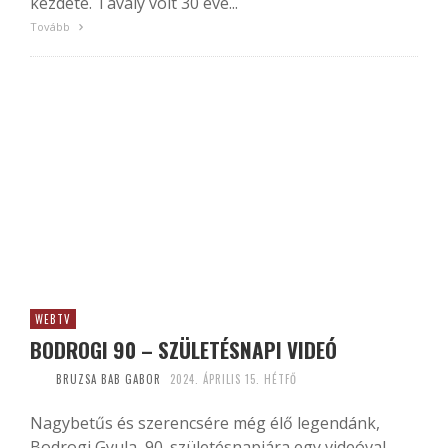
kezdete. Tavaly volt 30 éve...
Tovább
WEBTV
BODROGI 90 – SZÜLETÉSNAPI VIDEÓ
BRUZSA BAB GABOR
2024. ÁPRILIS 15. HÉTFŐ
Nagybetűs és szerencsére még élő legendánk,
Bodrogi Gyula 90. születésnapjára egy videóval