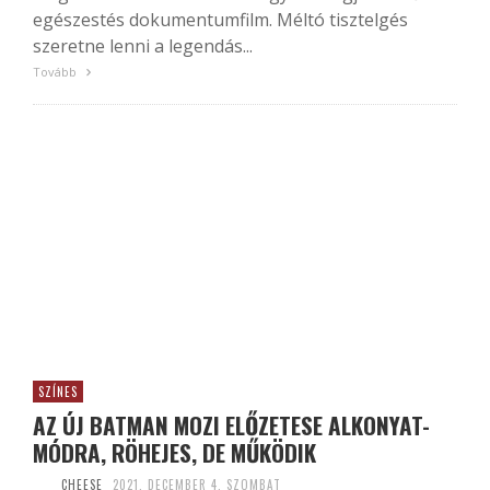
egészestés dokumentumfilm. Méltó tisztelgés
szeretne lenni a legendás...
Tovább
SZÍNES
AZ ÚJ BATMAN MOZI ELŐZETESE ALKONYAT-
MÓDRA, RÖHEJES, DE MŰKÖDIK
CHEESE
2021. DECEMBER 4. SZOMBAT