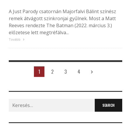
A Just Parody csatornán Majorfalvi Bálint színész
remek átvágott szinkronjai gyűlnek. Most a Matt
Reeves rendezte The Batman (2022. március 3.)
előzetese lett megtréfálva...
Tovább
1
2
3
4
Search
for: