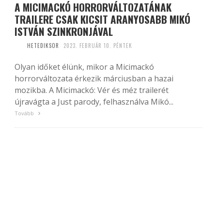
A MICIMACKÓ HORRORVÁLTOZATÁNAK
TRAILERE CSAK KICSIT ARANYOSABB MIKÓ
ISTVÁN SZINKRONJÁVAL
HETEDIKSOR
2023. FEBRUÁR 10. PÉNTEK
Olyan időket élünk, mikor a Micimackó
horrorváltozata érkezik márciusban a hazai
mozikba. A Micimackó: Vér és méz trailerét
újravágta a Just parody, felhasználva Mikó...
Tovább