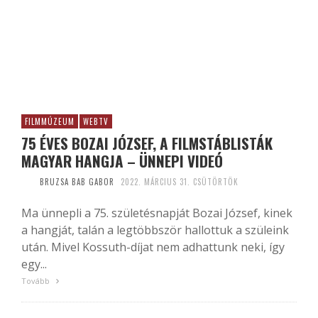
FILMMÚZEUM
WEBTV
75 ÉVES BOZAI JÓZSEF, A FILMSTÁBLISTÁK
MAGYAR HANGJA – ÜNNEPI VIDEÓ
BRUZSA BAB GABOR
2022. MÁRCIUS 31. CSÜTÖRTÖK
Ma ünnepli a 75. születésnapját Bozai József, kinek
a hangját, talán a legtöbbször hallottuk a szüleink
után. Mivel Kossuth-díjat nem adhattunk neki, így
egy...
Tovább