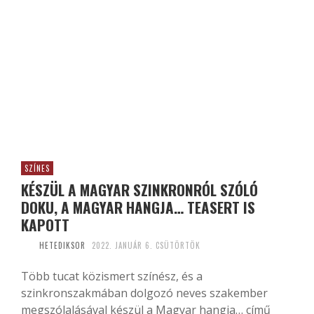
SZÍNES
KÉSZÜL A MAGYAR SZINKRONRÓL SZÓLÓ
DOKU, A MAGYAR HANGJA… TEASERT IS
KAPOTT
HETEDIKSOR
2022. JANUÁR 6. CSÜTÖRTÖK
Több tucat közismert színész, és a
szinkronszakmában dolgozó neves szakember
megszólalásával készül a Magyar hangja… című