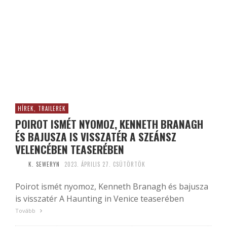
HÍREK, TRAILEREK
POIROT ISMÉT NYOMOZ, KENNETH BRANAGH
ÉS BAJUSZA IS VISSZATÉR A SZEÁNSZ
VELENCÉBEN TEASERÉBEN
K. SEWERYN
2023. ÁPRILIS 27. CSÜTÖRTÖK
Poirot ismét nyomoz, Kenneth Branagh és bajusza
is visszatér A Haunting in Venice teaserében
Tovább