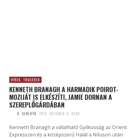
HÍREK, TRAILEREK
KENNETH BRANAGH A HARMADIK POIROT-
MOZIJÁT IS ELKÉSZÍTI, JAMIE DORNAN A
SZEREPLŐGÁRDÁBAN
K. SEWERYN
2022. OKTÓBER 11. KEDD
Kenneth Branagh a vállalható Gyilkosság az Orient
Expresszen és a középszerű Halál a Níluson után