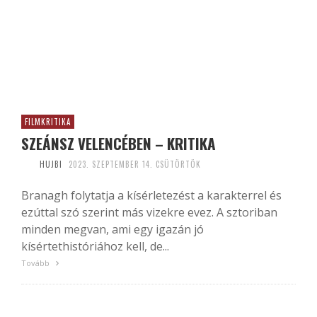
FILMKRITIKA
SZEÁNSZ VELENCÉBEN – KRITIKA
HUJBI
2023. SZEPTEMBER 14. CSÜTÖRTÖK
Branagh folytatja a kísérletezést a karakterrel és
ezúttal szó szerint más vizekre evez. A sztoriban
minden megvan, ami egy igazán jó
kísértethistóriához kell, de...
Tovább