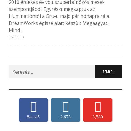
2010 érdekes év volt szuperbűnözős mesék
szempontjából. Egyrészt megkaptuk az
Illuminationtől a Gru-t, majd pár hónapra rá a
DreamWorks égisze alatt készült Megaagyat.
Mind...
Tovább
Search
for:
84,145
2,673
3,580