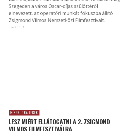
Szegeden a város Oscar-díjas szülöttéről
elnevezett, az operatőri munkát fókuszba állító
Zsigmond Vilmos Nemzetközi Filmfesztivált.
Tovább
HÍREK, TRAILEREK
LESZ MIÉRT ELLÁTOGATNI A 2. ZSIGMOND
VILMOS FILMFESZTIVÁLRA