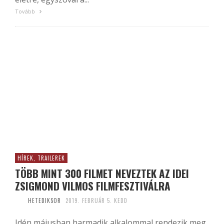
Tovább
HÍREK, TRAILEREK
TÖBB MINT 300 FILMET NEVEZTEK AZ IDEI
ZSIGMOND VILMOS FILMFESZTIVÁLRA
HETEDIKSOR
2019. FEBRUÁR 5. KEDD
Idén májusban harmadik alkalommal rendezik meg