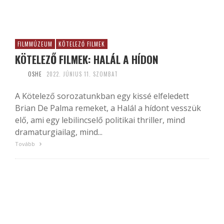
FILMMÚZEUM
KÖTELEZŐ FILMEK
KÖTELEZŐ FILMEK: HALÁL A HÍDON
OSHE
2022. JÚNIUS 11. SZOMBAT
A Kötelező sorozatunkban egy kissé elfeledett
Brian De Palma remeket, a Halál a hídont vesszük
elő, ami egy lebilincselő politikai thriller, mind
dramaturgiailag, mind...
Tovább