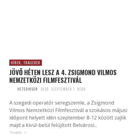
HÍREK, TRAILEREK
JÖVŐ HÉTEN LESZ A 4. ZSIGMOND VILMOS
NEMZETKÖZI FILMFESZTIVÁL
HETEDIKSOR
2020. SZEPTEMBER 1. KEDD
A szegedi operatőr seregszemle, a Zsigmond
Vilmos Nemzetközi Filmfesztivál a szokásos májusi
időpont helyett idén szeptember 8-12 között zajlik
majd a kívül-belül felújított Belvárosi...
Tovább