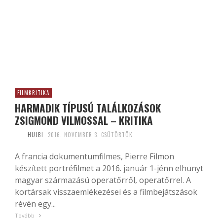
FILMKRITIKA
HARMADIK TÍPUSÚ TALÁLKOZÁSOK
ZSIGMOND VILMOSSAL – KRITIKA
HUJBI
2016. NOVEMBER 3. CSÜTÖRTÖK
A francia dokumentumfilmes, Pierre Filmon
készített portréfilmet a 2016. január 1-jénn elhunyt
magyar származású operatőrről, operatőrrel. A
kortársak visszaemlékezései és a filmbejátszások
révén egy...
Tovább