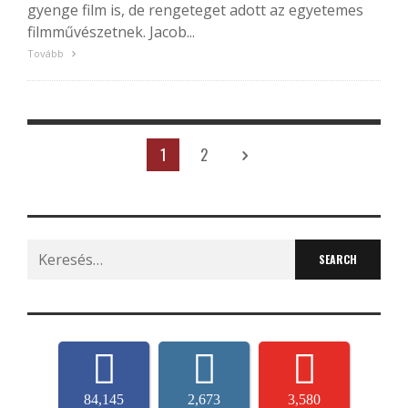
gyenge film is, de rengeteget adott az egyetemes
filmművészetnek. Jacob...
Tovább
1
2
Search
for:
84,145
2,673
3,580