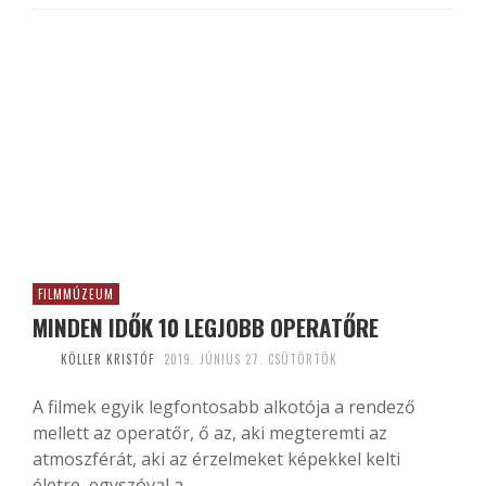
FILMMÚZEUM
MINDEN IDŐK 10 LEGJOBB OPERATŐRE
KÖLLER KRISTÓF
2019. JÚNIUS 27. CSÜTÖRTÖK
A filmek egyik legfontosabb alkotója a rendező
mellett az operatőr, ő az, aki megteremti az
atmoszférát, aki az érzelmeket képekkel kelti
életre, egyszóval a...