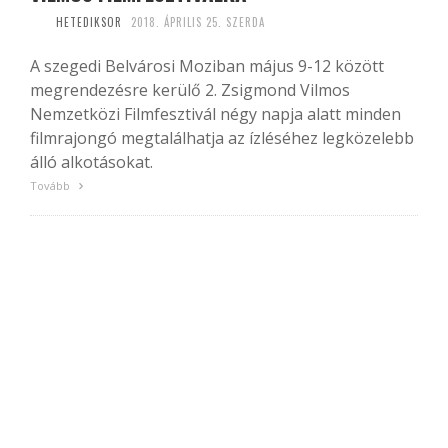
HETEDIKSOR
2018. ÁPRILIS 25. SZERDA
A szegedi Belvárosi Moziban május 9-12 között
megrendezésre kerülő 2. Zsigmond Vilmos
Nemzetközi Filmfesztivál négy napja alatt minden
filmrajongó megtalálhatja az ízléséhez legközelebb
álló alkotásokat.
Tovább