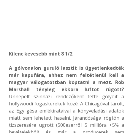
Kilenc kevesebb mint 8 1/2
A gólvonalon guruló lasztit is ügyetlenkedték
már kapufára, ehhez nem feltétlenül kell a
magyar válogatottban koptatni a mezt. Rob
Marshall tényleg ekkora luftot rúgott?
Ünnepelt színházi rendezőként tette golyóit a
hollywoodi fogaskerekek közé. A Chicagóval tarolt,
az Egy gésa emlékirataival a könyveladási adatok
miatt sem lehetett hasalni. Járandósága rögtön a
tízszeresére ugrott (500ezerről 5 millióra +5% a
bevételekből) és már a producerek sem