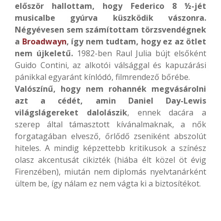
először hallottam, hogy Federico 8 ½-jét
musicalbe gyúrva küszködik vászonra.
Négyévesen sem számítottam törzsvendégnek
a
Broadwayn
, így nem tudtam, hogy ez az ötlet
nem újkeletű.
1982-ben Raul Julia bújt elsőként
Guido Contini, az alkotói válsággal és kapuzárási
pánikkal egyaránt kínlódó, filmrendező bőrébe.
Valószínű, hogy nem rohannék megvásárolni
azt a cédét, amin Daniel Day-Lewis
világslágereket dalolászik
, ennek dacára a
szerep által támasztott kívánalmaknak, a nők
forgatagában elvesző, őrlődő zseniként abszolút
hiteles. A mindig képzettebb kritikusok a színész
olasz akcentusát cikizték (hiába élt közel öt évig
Firenzében), miután nem diplomás nyelvtanárként
ültem be, így nálam ez nem vágta ki a biztosítékot.