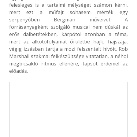
felesleges is a tartalmi mélységet számon kérni,
mert ezt a műfajt sohasem mérték egy
serpenyőben Bergman műveivel. A
forrásanyagként szolgáló musical nem dúskál az
erős dalbetétekben, kárpótol azonban a téma,
mert az alkotófolyamat őrületbe hajló hajszája,
végig izzásban tartja a mozi felszentelt hívőit. Rob
Marshall szakmai felkészültsége vitatatlan, a néhol
megbicsakló ritmus ellenére, tapsot érdemel az
előadás.