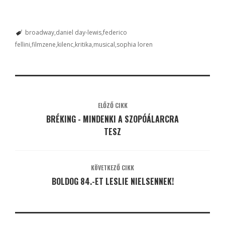
broadway
daniel day-lewis
federico
fellini
filmzene
kilenc
kritika
musical
sophia loren
ELŐZŐ CIKK
BRÉKING - MINDENKI A SZOPÓÁLARCRA
TESZ
KÖVETKEZŐ CIKK
BOLDOG 84.-ET LESLIE NIELSENNEK!