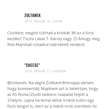
ZOLTANEK
2010. február 10. szerda
Csizikém, megint túlírtad a kritikát. Mi ez a focis
kezdés? Tiszta Lakat T. Károly vagy. 🙂 Amúgy meg
Rob Marshall rohadtul túlértékelt rendező.
"CHEESE"
2010. február 11. csütörtök
@zoltanek
: Na végre Zolikám! 8hónapja vártam,
hogy kommentálj. Majdnem azt is beleírtam, hogy
az AS Roma (Zsolti kedvenc csapata) feljött a
2.helyre…sajna ha lenne időnk írnánk külön egy
focis blogot is, mert az a másik örök szerelem. Az