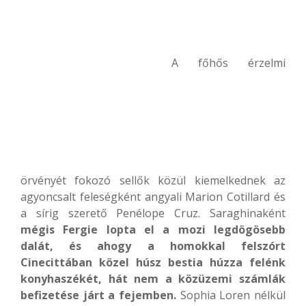
A főhős érzelmi
örvényét fokozó sellők közül kiemelkednek az
agyoncsalt feleségként angyali Marion Cotillard és
a sírig szerető Penélope Cruz. Saraghinaként
mégis Fergie lopta el a mozi legdögösebb
dalát, és ahogy a homokkal felszórt
Cinecittában közel húsz bestia húzza felénk
konyhaszékét, hát nem a közüzemi számlák
befizetése járt a fejemben.
Sophia Loren nélkül