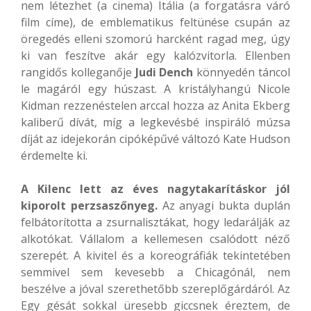
nem létezhet (a cinema) Itália (a forgatásra váró
film címe), de emblematikus feltünése csupán az
öregedés elleni szomorú harcként ragad meg, úgy
ki van feszítve akár egy kalózvitorla. Ellenben
rangidős kolleganője
Judi Dench
könnyedén táncol
le magáról egy húszast. A kristályhangú Nicole
Kidman rezzenéstelen arccal hozza az Anita Ekberg
kaliberű dívát, míg a legkevésbé inspiráló múzsa
díját az idejekorán cipóképűvé változó Kate Hudson
érdemelte ki.
A Kilenc lett az éves nagytakarításkor jól
kiporolt perzsaszőnyeg.
Az anyagi bukta duplán
felbátorította a zsurnalisztákat, hogy ledarálják az
alkotókat. Vállalom a kellemesen csalódott néző
szerepét. A kivitel és a koreográfiák tekintetében
semmivel sem kevesebb a Chicagónál, nem
beszélve a jóval szerethetőbb szereplőgárdáról. Az
Egy gésát sokkal üresebb giccsnek éreztem, de