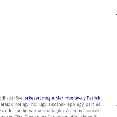
odi kitérővel
érkezett meg a Merlinbe tavaly Patrick
fiatalok hol így, hol úgy alkotnak épp egy párt és
arodni, pedig van benne logika. A film is zseniális
ortman és Clive Owen mossák egymás után a lepedőt.