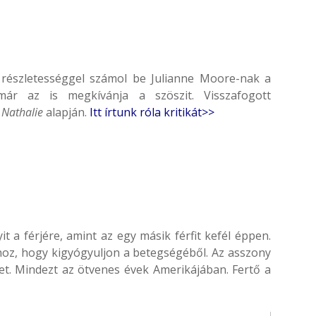
n részletességgel számol be Julianne Moore-nak a
-már az is megkívánja a szöszit. Visszafogott
a
Nathalie
alapján.
Itt írtunk róla kritikát>>
a férjére, amint az egy másik férfit kefél éppen.
oz, hogy kigyógyuljon a betegségéből. Az asszony
et. Mindezt az ötvenes évek Amerikájában. Fertő a