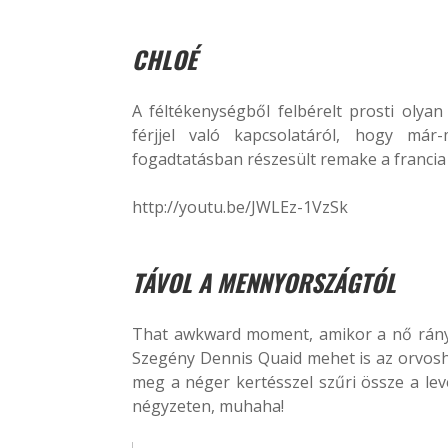
CHLOÉ
A féltékenységből felbérelt prosti olya
férjjel való kapcsolatáról, hogy már
fogadtatásban részesült remake a franci
http://youtu.be/JWLEz-1VzSk
TÁVOL A MENNYORSZÁGTÓL
That awkward moment, amikor a nő rányit 
Szegény Dennis Quaid mehet is az orvosh
meg a néger kertésszel szűri össze a lev
négyzeten, muhaha!