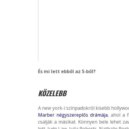
És mi lett ebből az 5-ből?
KÖZELEBB
A new york-i színpadokról kisebb hollywo
Marber négyszereplős drámája
, ahol a 
csalják a másikat. Könnyen bele lehet zav
lett, Jude Law, Julia Roberts, Nathalie P