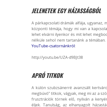
JELENETEK EGY HÁZASSÁGBÓL
A párkapcsolati drámák alfája, ugyanaz, 
központi témája, hogy mi van a kapcsola
lehet elvárni ilyenkor és mit lehet megbo
nélküle sehol nem tartanánk a témában. 
YouTube-csatornánkról
:
http://youtu.be/UZA-d9BJt38
APRÓ TITKOK
A külön szubzsánerré avanzsált kertváros
megbúvó” titkok, vágyak, meg mi az a szó,
frusztrációk törnek elő, nyilván a kenyé
éljek. Tanulság, az elhanyagolt házast