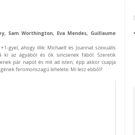
tley, Sam Worthington, Eva Mendes, Guillaume
1-gyel, ahogy illik: Michaelt és Joannat szexuális
 ki az ágyából és ők sincsenek fából. Szeretik
enek pár napot és mit ad isten, épp akkor csapja
gének feromonszagú lehelete. Mi lesz ebből?