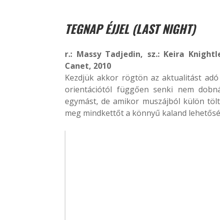
TEGNAP ÉJJEL (LAST NIGHT)
r.: Massy Tadjedin, sz.: Keira Knigh
Canet, 2010
Kezdjük akkor rögtön az aktualitást adó +
orientációtól függően senki nem dobná
egymást, de amikor muszájból külön tölt
meg mindkettőt a könnyű kaland lehetősé