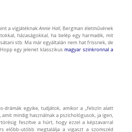
mint a vígjátéknak
Annie Hall
, Bergman életművének
tokkal, házaságokkal, ha belép egy harmadik, mit
csátani stb. Ma már egyáltalán nem hat frissnek, de
Hopp egy jelenet klasszikus
magyar szinkronnal a
-drámák egyike, tudjátok, amikor a „felszín alatt
 amit mindig használnak a pszichológusok, ja igen,
rtörésig feszítve a húrt, hogy ezzel a képzavarral
árs előbb-utóbb megtalálja a vigaszt a szomszéd