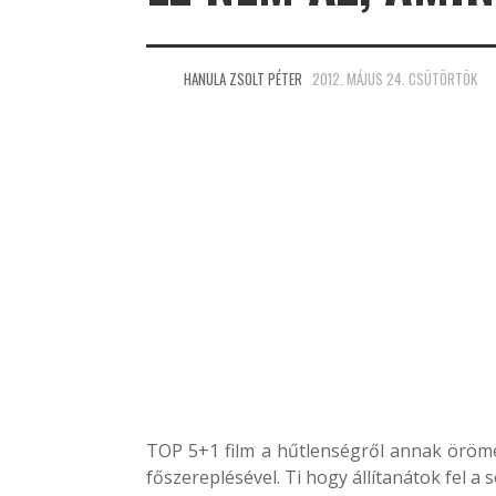
HANULA ZSOLT PÉTER
2012. MÁJUS 24. CSÜTÖRTÖK
TOP 5+1 film a hűtlenségről annak örö
főszereplésével. Ti hogy állítanátok fel a