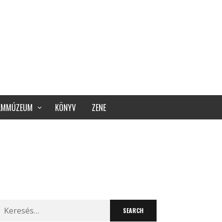
ILMMÚZEUM
KÖNYV
ZENE
Search
for: