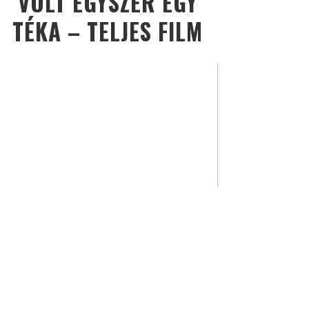
VOLT EGYSZER EGY
TÉKA – TELJES FILM