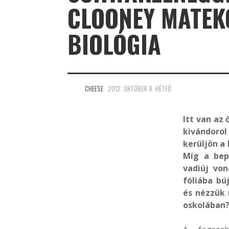
CLOONEY MATEKO
BIOLÓGIA
CHEESE
2012. OKTÓBER 8. HÉTFŐ
Itt van az 
kivándorol
kerüljön a 
Míg a bep
vadiúj von
fóliába bú
és nézzük 
oskolában