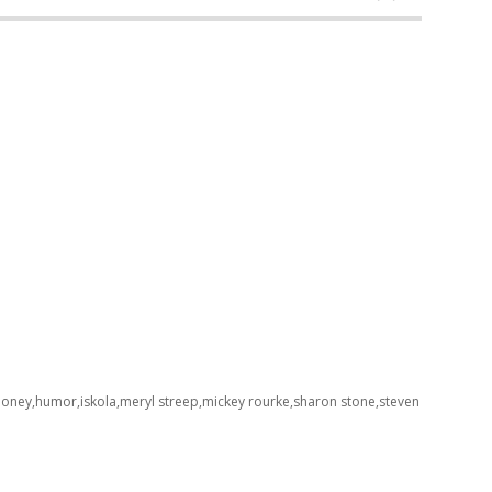
ooney
humor
iskola
meryl streep
mickey rourke
sharon stone
steven