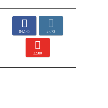
84,145
2,673
3,580