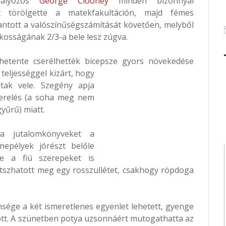
bályozós
George Clooney
minden bizonnyal
t törölgette a matekfakultáción, majd fémes
lantott a valószínűségszámítását követően, melyből
lakosságának 2/3-a bele lesz zúgva.
etente cserélhették bicepsze gyors növekedése
 teljességgel
kizárt, hogy
tak vele. Szegény apja
szerelés (a soha meg nem
gyűrű) miatt.
a jutalomkönyveket a
epélyek jórészt belőle
re a fiú szerepeket is
tszhatott meg egy rosszullétet, csakhogy röpdoga
sége a két ismeretlenes egyenlet lehetett, gyenge
tott. A szünetben potya uzsonnáért mutogathatta az