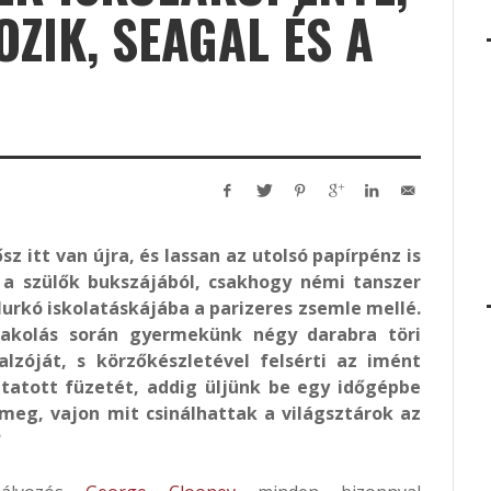
ZIK, SEAGAL ÉS A
ősz itt van újra, és lassan az utolsó papírpénz is
 a szülők bukszájából, csakhogy némi tanszer
lurkó iskolatáskájába a parizeres zsemle mellé.
akolás során gyermekünk négy darabra töri
alzóját, s körzőkészletével felsérti az imént
jtatott füzetét, addig üljünk be egy időgépbe
meg, vajon mit csinálhattak a világsztárok az
?