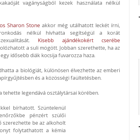
kakaóját vagányságból kezek használata nélkül
kos Sharon Stone
akkor még utálhatott leckét írni,
ironkodás nélkül hívhatta segítségül a korát
zexualitását.
Kisebb ajándékokért cserébe
kolózhatott a suli mögött. Jobban szerethette, ha az
 egy idősebb diák kocsija fuvarozza haza.
hatta a biológiát, különösen élvezhette az emberi
papírgyűjtésben és a közösségi faültetésben.
a tehette legendává osztálytársai körében.
kel bírhatott. Szüntelenül
enőrzőkbe pénzért szülői
ő szerezhette be az alkoholt
zonyt folytathatott a kémia