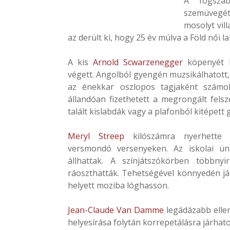
A fogsza
szemüvegé
mosolyt vil
az derült ki, hogy 25 év múlva a Föld női 
A kis
Arnold Scwarzenegger
köpenyét h
végett. Angolból gyengén muzsikálhatott,
az énekkar oszlopos tagjaként számol
állandóan fizethetett a megrongált fel
talált kislabdák vagy a plafonból kitépett 
Meryl Streep
kilószámra nyerhette 
versmondó versenyeken. Az iskolai ünn
állhattak. A színjátszókörben többnyi
ráoszthatták. Tehetségével könnyedén já
helyett moziba lóghasson.
Jean-Claude Van Damme
legádázabb ellen
helyesírása folytán korrepetálásra járha