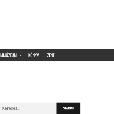
ILMMÚZEUM
KÖNYV
ZENE
Search
for: