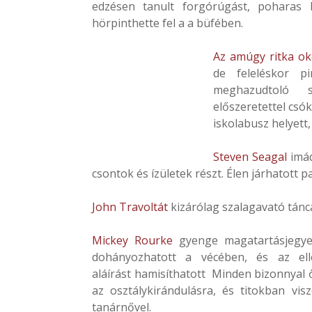
edzésen tanult forgórúgást, poharas 
hörpinthette fel a a büfében.
Az amúgy ritka o
de feleléskor p
meghazudtoló s
előszeretettel csó
iskolabusz helyett,
Steven Seagal
imád
csontok és ízületek részt. Élen járhatott 
John Travoltát
kizárólag szalagavató tánc
Mickey Rourke
gyenge magatartásjegyek
dohányozhatott a vécében, és az ell
aláírást hamisíthatott Minden bizonnyal 
az osztálykirándulásra, és titokban vis
tanárnővel.