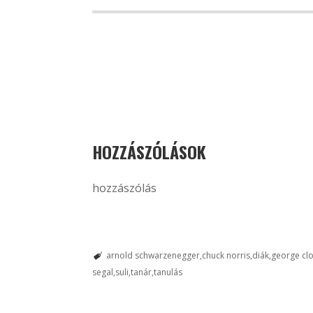
HOZZÁSZÓLÁSOK
hozzászólás
arnold schwarzenegger
chuck norris
diák
george cl
segal
suli
tanár
tanulás