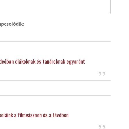
apcsolódik:
ideóban diákoknak és tanároknak egyaránt
koláink a filmvásznon és a tévében