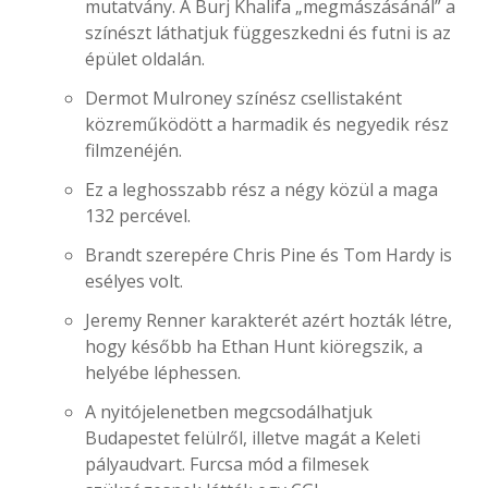
mutatvány. A Burj Khalifa „megmászásánál” a
színészt láthatjuk függeszkedni és futni is az
épület oldalán.
Dermot Mulroney színész csellistaként
közreműködött a harmadik és negyedik rész
filmzenéjén.
Ez a leghosszabb rész a négy közül a maga
132 percével.
Brandt szerepére Chris Pine és Tom Hardy is
esélyes volt.
Jeremy Renner karakterét azért hozták létre,
hogy később ha Ethan Hunt kiöregszik, a
helyébe léphessen.
A nyitójelenetben megcsodálhatjuk
Budapestet felülről, illetve magát a Keleti
pályaudvart. Furcsa mód a filmesek