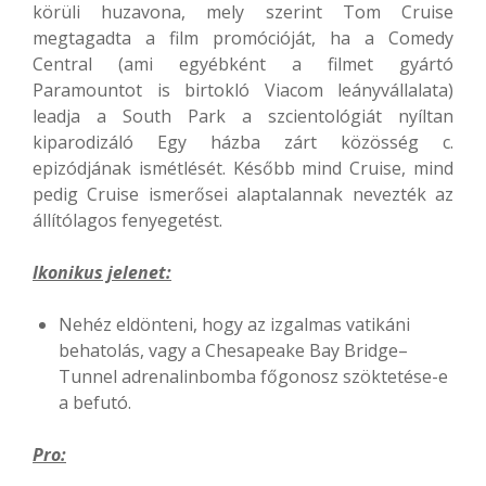
körüli huzavona, mely szerint Tom Cruise
megtagadta a film promócióját, ha a Comedy
Central (ami egyébként a filmet gyártó
Paramountot is birtokló Viacom leányvállalata)
leadja a South Park a szcientológiát nyíltan
kiparodizáló Egy házba zárt közösség c.
epizódjának ismétlését. Később mind Cruise, mind
pedig Cruise ismerősei alaptalannak nevezték az
állítólagos fenyegetést.
Ikonikus jelenet:
Nehéz eldönteni, hogy az izgalmas vatikáni
behatolás, vagy a Chesapeake Bay Bridge–
Tunnel adrenalinbomba főgonosz szöktetése-e
a befutó.
Pro: