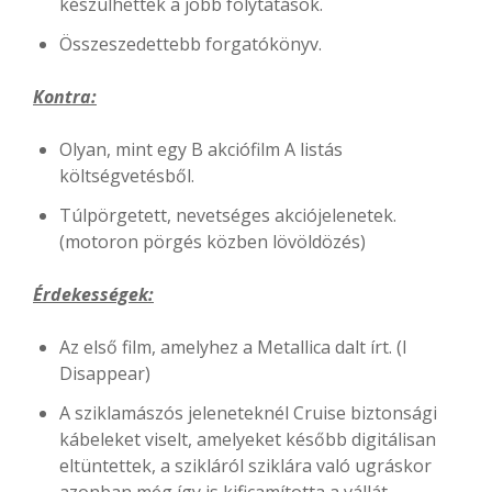
készülhettek a jobb folytatások.
Összeszedettebb forgatókönyv.
Kontra:
Olyan, mint egy B akciófilm A listás
költségvetésből.
Túlpörgetett, nevetséges akciójelenetek.
(motoron pörgés közben lövöldözés)
Érdekességek:
Az első film, amelyhez a Metallica dalt írt. (I
Disappear)
A sziklamászós jeleneteknél Cruise biztonsági
kábeleket viselt, amelyeket később digitálisan
eltüntettek, a szikláról sziklára való ugráskor