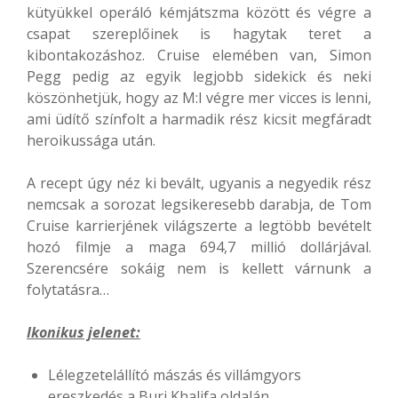
kütyükkel operáló kémjátszma között és végre a
csapat szereplőinek is hagytak teret a
kibontakozáshoz. Cruise elemében van, Simon
Pegg pedig az egyik legjobb sidekick és neki
köszönhetjük, hogy az M:I végre mer vicces is lenni,
ami üdítő színfolt a harmadik rész kicsit megfáradt
heroikussága után.
A recept úgy néz ki bevált, ugyanis a negyedik rész
nemcsak a sorozat legsikeresebb darabja, de Tom
Cruise karrierjének világszerte a legtöbb bevételt
hozó filmje a maga 694,7 millió dollárjával.
Szerencsére sokáig nem is kellett várnunk a
folytatásra…
Ikonikus jelenet:
Lélegzetelállító mászás és villámgyors
ereszkedés a Burj Khalifa oldalán.