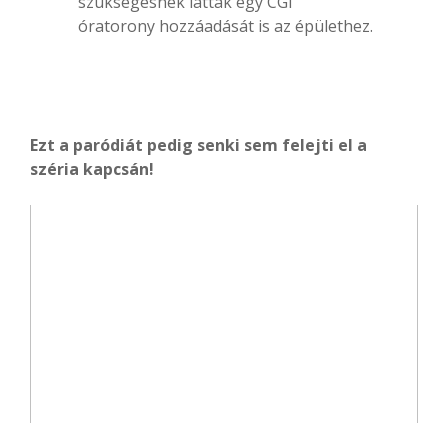
szükségesnek látták egy CGI
óratorony hozzáadását is az épülethez.
Ezt a paródiát pedig senki sem felejti el a
széria kapcsán!