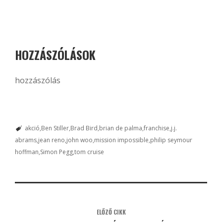
HOZZÁSZÓLÁSOK
hozzászólás
akció
Ben Stiller
Brad Bird
brian de palma
franchise
j.j.
abrams
jean reno
john woo
mission impossible
philip seymour
hoffman
Simon Pegg
tom cruise
ELŐZŐ CIKK