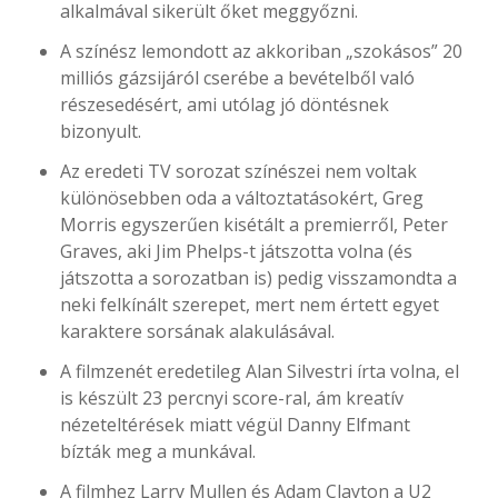
alkalmával sikerült őket meggyőzni.
A színész lemondott az akkoriban „szokásos” 20
milliós gázsijáról cserébe a bevételből való
részesedésért, ami utólag jó döntésnek
bizonyult.
Az eredeti TV sorozat színészei nem voltak
különösebben oda a változtatásokért, Greg
Morris egyszerűen kisétált a premierről, Peter
Graves, aki Jim Phelps-t játszotta volna (és
játszotta a sorozatban is) pedig visszamondta a
neki felkínált szerepet, mert nem értett egyet
karaktere sorsának alakulásával.
A filmzenét eredetileg Alan Silvestri írta volna, el
is készült 23 percnyi score-ral, ám kreatív
nézeteltérések miatt végül Danny Elfmant
bízták meg a munkával.
A filmhez Larry Mullen és Adam Clayton a U2