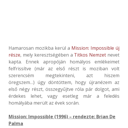
Hamarosan mozikba kerül a
Mission: Impossible új
része
, mely keresztségében a
Titkos Nemzet
nevet
kapta. Ennek apropóján homályos emlékeimet
felfrissítve (már az első részt is moziban volt
szerencsém megtekinteni, azt hiszem
öregszem…) úgy döntöttem, hogy újranézem az
első négy részt, összegyűjtve róla pár dolgot, ami
érdekes lehet, vagy esetleg már a feledés
homályába merült az évek során.
Mission: Impossible (1996) – rendezte: Brian De
Palma