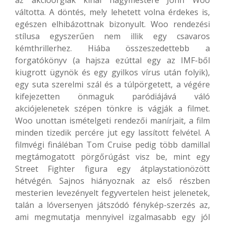
az akcióorgiák kínai nagymestere John Woo
váltotta. A döntés, mely lehetett volna érdekes is,
egészen elhibázottnak bizonyult. Woo rendezési
stílusa egyszerűen nem illik egy csavaros
kémthrillerhez. Hiába összeszedettebb a
forgatókönyv (a hajsza ezúttal egy az IMF-ből
kiugrott ügynök és egy gyilkos vírus után folyik),
egy suta szerelmi szál és a túlpörgetett, a végére
kifejezetten önmaguk paródiájává váló
akciójelenetek szépen tönkre is vágják a filmet.
Woo unottan ismételgeti rendezői manírjait, a film
minden tizedik percére jut egy lassított felvétel. A
filmvégi fináléban Tom Cruise pedig több damillal
megtámogatott pörgőrúgást visz be, mint egy
Street Fighter figura egy átplaystationözött
hétvégén. Sajnos hiányoznak az első részben
mesterien levezényelt fegyvertelen heist jelenetek,
talán a lóversenyen játszódó fénykép-szerzés az,
ami megmutatja mennyivel izgalmasabb egy jól