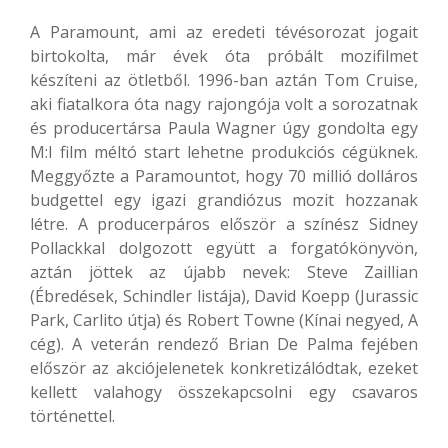
A Paramount, ami az eredeti tévésorozat jogait
birtokolta, már évek óta próbált mozifilmet
készíteni az ötletből. 1996-ban aztán Tom Cruise,
aki fiatalkora óta nagy rajongója volt a sorozatnak
és producertársa Paula Wagner úgy gondolta egy
M:I film méltó start lehetne produkciós cégüknek.
Meggyőzte a Paramountot, hogy 70 millió dolláros
budgettel egy igazi grandiózus mozit hozzanak
létre. A producerpáros először a színész Sidney
Pollackkal dolgozott együtt a forgatókönyvön,
aztán jöttek az újabb nevek: Steve Zaillian
(Ébredések, Schindler listája), David Koepp (Jurassic
Park, Carlito útja) és Robert Towne (Kínai negyed, A
cég). A veterán rendező Brian De Palma fejében
először az akciójelenetek konkretizálódtak, ezeket
kellett valahogy összekapcsolni egy csavaros
történettel.