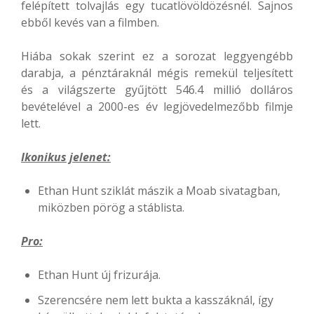
felépített tolvajlás egy tucatlövöldözésnél. Sajnos
ebből kevés van a filmben.
Hiába sokak szerint ez a sorozat leggyengébb
darabja, a pénztáraknál mégis remekül teljesített
és a világszerte gyűjtött 546.4 millió dolláros
bevételével a 2000-es év legjövedelmezőbb filmje
lett.
Ikonikus jelenet:
Ethan Hunt sziklát mászik a Moab sivatagban,
miközben pörög a stáblista.
Pro:
Ethan Hunt új frizurája.
Szerencsére nem lett bukta a kasszáknál, így