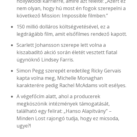
hollywoodi karrierre, amire azt felelte: „Azért ez
nem olyan, hogy hú most én fogok szerepelni a
következő Mission: Impossible filmben.”
150 millió dolláros költségvetésével, ez a
legdrágább film, amit elsőfilmes rendező kapott.
Scarlett Johansson szerepe lett volna a
kiszabadító akció során életét vesztett fiatal
ügynöknő Lindsey Farris.
Simon Pegg szerepét eredetileg Ricky Gervais
kapta volna meg, Michelle Monaghan
karakterére pedig Rachel McAdams volt esélyes.
A végefőcím alatt, ahol a producerek
megköszönik intézmények támogatását,
található egy felirat: „Hanso Alapítvány” –
Minden Lost rajongó tudja, hogy ez micsoda,
ugye?!