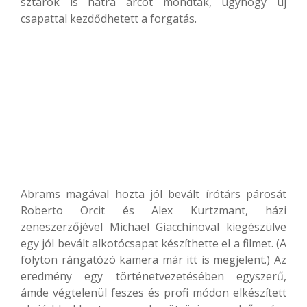
sztárok is hátra arcot mondtak, úgyhogy új
csapattal kezdődhetett a forgatás.
Abrams magával hozta jól bevált írótárs párosát
Roberto Orcit és Alex Kurtzmant, házi
zeneszerzőjével Michael Giacchinoval kiegészülve
egy jól bevált alkotócsapat készíthette el a filmet. (A
folyton rángatózó kamera már itt is megjelent.) Az
eredmény egy történetvezetésében egyszerű,
ámde végtelenül feszes és profi módon elkészített