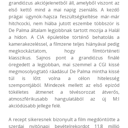
grandiózus akciójelenetből áll, amelyből viszont az
első kettő mind a mai napig zseniális. A kezdő
prágai ügynök-hajsza feszültségkeltése már-már
hitchcocki, nem hiába jutott eszembe többször is
De Palma általam legjobbnak tartott mozija a Halál
a hídon. A CIA épületébe történő behatolás a
kamerakezeléssel, a filmzene teljes hiányával pedig
megkockáztatom, hogy filmtörténeti
klasszikus. Sajnos pont a grandiózus finálé
öregedett a legjobban, mai szemmel a CGI kissé
megmosolyogtató ráadásul De Palma mintha kissé
túl is lőtt volna a célon hitelesség
szempontjából. Mindezek mellett az első epizód
tökéletes átmenet a tévésorozat átverős,
atmoszférikusabb hangulatából az új M:I
akciódúsabb jellege felé.
A recept sikeresnek bizonyult a film megdöntötte a
szerdai nyitónapi bevételrekordot 11.8 millió