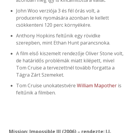
azonban még így is kificamította a vállát.
John Woo verziója 3 és fél órás volt, a
producerek nyomására azonban le kellett
csökkenteni 120 perc környékére.
Anthony Hopkins feltűnik egy rövidke
szerepben, mint Ethan Hunt parancsnoka.
A film első kiszemelt rendezője Oliver Stone volt,
de határidős problémák miatt kilépett, mivel
Tom Cruise a tervezettnél tovább forgatta a
Tágra Zárt Szemeket.
Tom Cruise unokatestvére
William Mapother
is
feltűnik a filmben.
Mission: Impossible III (2006) – rendezte: J.J.