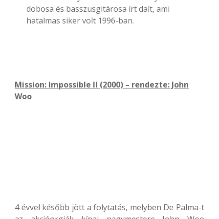
dobosa és basszusgitárosa írt dalt, ami
hatalmas siker volt 1996-ban.
Mission: Impossible II (2000) – rendezte: John
Woo
4 évvel később jött a folytatás, melyben De Palma-t