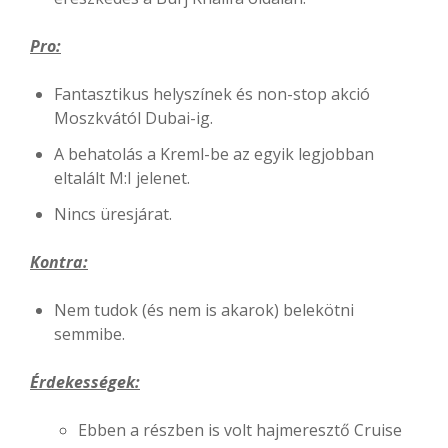
Pro:
Fantasztikus helyszínek és non-stop akció
Moszkvától Dubai-ig.
A behatolás a Kreml-be az egyik legjobban
eltalált M:I jelenet.
Nincs üresjárat.
Kontra:
Nem tudok (és nem is akarok) belekötni
semmibe.
Érdekességek:
Ebben a részben is volt hajmeresztő Cruise