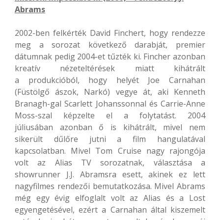
Abrams
2002-ben felkérték David Finchert, hogy rendezze
meg a sorozat következő darabját, premier
dátumnak pedig 2004-et tűzték ki. Fincher azonban
kreatív nézeteltérések miatt kihátrált
a produkcióból, hogy helyét Joe Carnahan
(Füstölgő ászok, Narkó) vegye át, aki Kenneth
Branagh-gal Scarlett Johanssonnal és Carrie-Anne
Moss-szal képzelte el a folytatást. 2004
júliusában azonban ő is kihátrált, mivel nem
sikerült dűlőre jutni a film hangulatával
kapcsolatban. Mivel Tom Cruise nagy rajongója
volt az Alias TV sorozatnak, választása a
showrunner J.J. Abramsra esett, akinek ez lett
nagyfilmes rendezői bemutatkozása. Mivel Abrams
még egy évig elfoglalt volt az Alias és a Lost
egyengetésével, ezért a Carnahan által kiszemelt