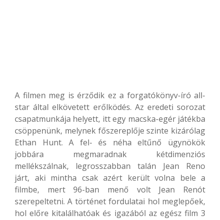
A filmen meg is érződik ez a forgatókönyv-író all-
star által elkövetett erőlködés. Az eredeti sorozat
csapatmunkája helyett, itt egy macska-egér játékba
csöppenünk, melynek főszereplője szinte kizárólag
Ethan Hunt. A fel- és néha eltűnő ügynökök
jobbára megmaradnak kétdimenziós
mellékszálnak, legrosszabban talán Jean Reno
járt, aki mintha csak azért került volna bele a
filmbe, mert 96-ban menő volt Jean Renót
szerepeltetni. A történet fordulatai hol meglepőek,
hol előre kitalálhatóak és igazából az egész film 3