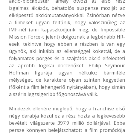
akció-blockbuster, amely ötvözi az első rész
izgalmas álcázós, behatolós suspense moziját az
elképesztő akciómutatványokkal. Zsinórban nézve
a filmeket ugyan feltűnik, hogy valószínűleg az
IMF-nél (ami kapaszkodjunk meg, de Impossible
Mission Force-t jelent) dolgoznak a legbénább HR-
esek, tekintve hogy ebben a részben is van egy
ügynök, aki inkább az ellenséggel kokettál, de a
folyamatos pörgés és a szájtátós akció elfeledteti
az apróbb logikai döccenőket. Philip Seymour
Hoffman figurája ugyan nélkülöz bármiféle
mélységet, de karaktere olyan szinten kegyetlen
(főként a film lehengerlő nyitányában), hogy simán
a széria legzsigeribb főgonoszává válik.
Mindezek ellenére meglepő, hogy a franchise első
négy darabja közül ez a rész hozta a legkevesebb
bevételt világszerte 397.9 millió dollárjával. Ebbe
persze könnyen belejátszhatott a film promóciója