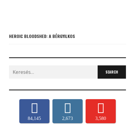
HEROIC BLOODSHED: A BÉRGYILKOS
Search
for:
84,145
2,673
3,580