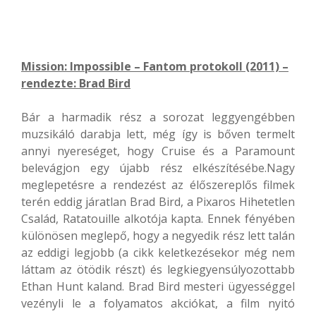
Mission: Impossible – Fantom protokoll (2011) –
rendezte: Brad Bird
Bár a harmadik rész a sorozat leggyengébben
muzsikáló darabja lett, még így is bőven termelt
annyi nyereséget, hogy Cruise és a Paramount
belevágjon egy újabb rész elkészítésébe.Nagy
meglepetésre a rendezést az élőszereplős filmek
terén eddig járatlan Brad Bird, a Pixaros Hihetetlen
Család, Ratatouille alkotója kapta. Ennek fényében
különösen meglepő, hogy a negyedik rész lett talán
az eddigi legjobb (a cikk keletkezésekor még nem
láttam az ötödik részt) és legkiegyensúlyozottabb
Ethan Hunt kaland. Brad Bird mesteri ügyességgel
vezényli le a folyamatos akciókat, a film nyitó