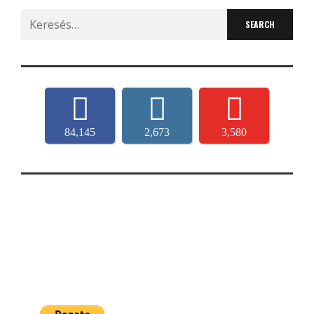
Search
for:
84,145
2,673
3,580