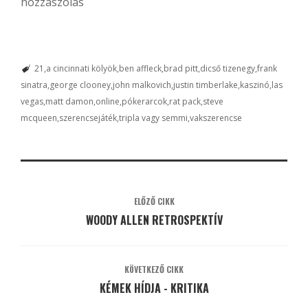
hozzászólás
21
a cincinnati kölyök
ben affleck
brad pitt
dicső tizenegy
frank
sinatra
george clooney
john malkovich
justin timberlake
kaszinó
las
vegas
matt damon
online
pókerarcok
rat pack
steve
mcqueen
szerencsejáték
tripla vagy semmi
vakszerencse
ELŐZŐ CIKK
WOODY ALLEN RETROSPEKTÍV
KÖVETKEZŐ CIKK
KÉMEK HÍDJA - KRITIKA