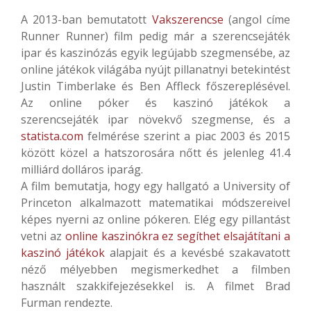
A 2013-ban bemutatott
Vakszerencse
(angol címe
Runner Runner) film pedig már a szerencsejáték
ipar és kaszinózás egyik legújabb szegmensébe, az
online játékok világába nyújt pillanatnyi betekintést
Justin Timberlake és Ben Affleck főszereplésével.
Az online póker és kaszinó játékok a
szerencsejáték ipar növekvő szegmense, és a
statista.com
felmérése szerint a piac 2003 és 2015
között közel a hatszorosára nőtt és jelenleg 41.4
milliárd dolláros iparág.
A film bemutatja, hogy egy hallgató a University of
Princeton alkalmazott matematikai módszereivel
képes nyerni az online pókeren. Elég egy pillantást
vetni az
online kaszinókra ez segíthet elsajátítani a
kaszinó játékok
alapjait és a kevésbé szakavatott
néző mélyebben megismerkedhet a filmben
használt szakkifejezésekkel is. A filmet Brad
Furman rendezte.