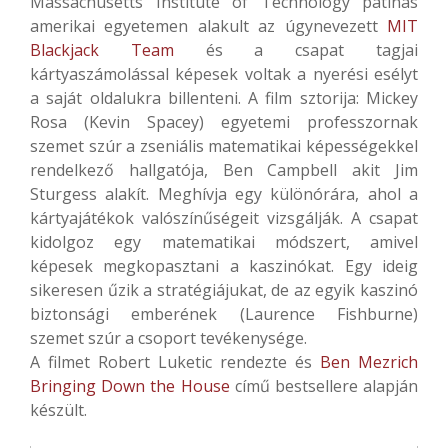
Massachusetts Institute of Technology patinás
amerikai egyetemen alakult az úgynevezett
MIT
Blackjack Team
és a csapat tagjai
kártyaszámolással képesek voltak a nyerési esélyt
a saját oldalukra billenteni. A film sztorija: Mickey
Rosa (Kevin Spacey) egyetemi professzornak
szemet szúr a zseniális matematikai képességekkel
rendelkező hallgatója, Ben Campbell akit Jim
Sturgess alakít. Meghívja egy különórára, ahol a
kártyajátékok valószínűségeit vizsgálják. A csapat
kidolgoz egy matematikai módszert, amivel
képesek megkopasztani a kaszinókat. Egy ideig
sikeresen űzik a stratégiájukat, de az egyik kaszinó
biztonsági emberének (Laurence Fishburne)
szemet szúr a csoport tevékenysége.
A filmet Robert Luketic rendezte és
Ben Mezrich
Bringing Down the House
című bestsellere alapján
készült.