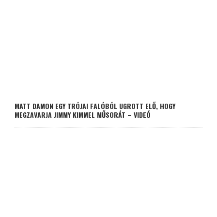
MATT DAMON EGY TRÓJAI FALÓBÓL UGROTT ELŐ, HOGY
MEGZAVARJA JIMMY KIMMEL MŰSORÁT – VIDEÓ