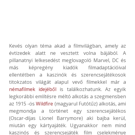
Kevés olyan téma akad a filmvilágban, amely az
évtizedek alatt ne vesztett volna bájából. A
pillanatnyi lelkesedést meglovagoló Marvel, DC és
más képregény kiadók filmadaptációival
ellentétben a kaszinók és szerencsejátékosok
titokzatos világát alapul vevő filmekkel már a
némafilmek idejéből
is találkozhatunk. Az egyik
legkorábbi említésre méltó alkotás a szegmensben
az 1915 -ös
Wildfire
(magyarul Futótűz) alkotás, ami
megmondja a történet egy szerencsejátékos
(Oscar-díjas Lionel Barrymore) aki bajba kerül,
miután egy kártyajáték. Ugyanakkor nem mind
kaszinós és szerencsejáték film cselekménye