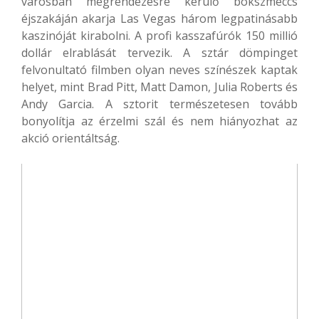
városban megrendezésre kerülő bokszmeccs
éjszakáján akarja Las Vegas három legpatinásabb
kaszinóját kirabolni. A profi kasszafúrók 150 millió
dollár elrablását tervezik. A sztár dömpinget
felvonultató filmben olyan neves színészek kaptak
helyet, mint Brad Pitt, Matt Damon, Julia Roberts és
Andy Garcia. A sztorit természetesen tovább
bonyolítja az érzelmi szál és nem hiányozhat az
akció orientáltság.