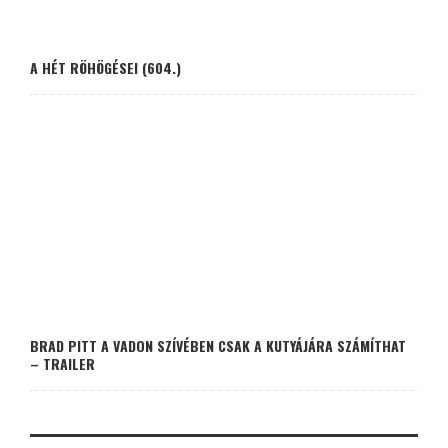
A HÉT RÖHÖGÉSEI (604.)
BRAD PITT A VADON SZÍVÉBEN CSAK A KUTYÁJÁRA SZÁMÍTHAT
– TRAILER