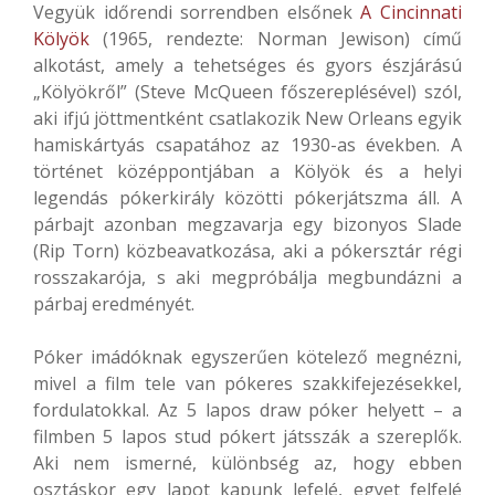
Vegyük időrendi sorrendben elsőnek
A Cincinnati
Kölyök
(1965, rendezte: Norman Jewison) című
alkotást, amely a tehetséges és gyors észjárású
„Kölyökről” (Steve McQueen főszereplésével) szól,
aki ifjú jöttmentként csatlakozik New Orleans egyik
hamiskártyás csapatához az 1930-as években. A
történet középpontjában a Kölyök és a helyi
legendás pókerkirály közötti pókerjátszma áll. A
párbajt azonban megzavarja egy bizonyos Slade
(Rip Torn) közbeavatkozása, aki a pókersztár régi
rosszakarója, s aki megpróbálja megbundázni a
párbaj eredményét.
Póker imádóknak egyszerűen kötelező megnézni,
mivel a film tele van pókeres szakkifejezésekkel,
fordulatokkal. Az 5 lapos draw póker helyett – a
filmben 5 lapos stud pókert játsszák a szereplők.
Aki nem ismerné, különbség az, hogy ebben
osztáskor egy lapot kapunk lefelé, egyet felfelé