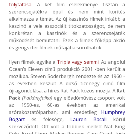
folytatása
. A két film cselekménye tisztán a
szerencsejátékra épül és nem mint körítés
alkalmazza a témát. Az új kaszinós filmek inkább a
kaszinó a vele asszociált titokzatosságot, de nem
konkrétan a kaszinók és a szerencsejáték
működését bemutatni. Ezek a filmek főképp akció
és gengszter filmek műfajába sorolhatók.
Ilyen filmek egyike a
Tripla vagy semmi
. Az angolul
Ocean’s Eleven című produkció 2001 -ben került a
mozikba. Steven Soderbergh rendezte és az 1960 -
as években készült A dicső tizenegy című film
újragondolása, a híres Rat Pack közös mozija.
A
Rat
Pack
(Patkányfalka)
egy előadóművész csoport volt
az 1950-es, 60-as években az amerikai
szórakoztatóiparban, ami eredetileg
Humphrey
Bogart
és felesége,
Lauren Bacall
körül
szerveződött. Ott volt a többiek mellett Nat King
Cole, Errol Flynn, Mickey Rooney, Cary Grant, Judy