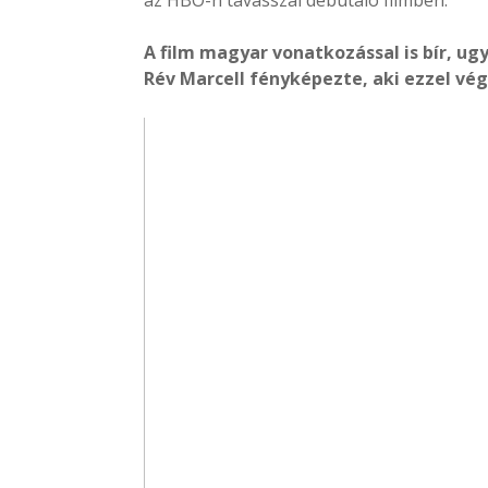
az HBO-n tavasszal debütáló filmben.
A film magyar vonatkozással is bír, ug
Rév Marcell fényképezte, aki ezzel vé