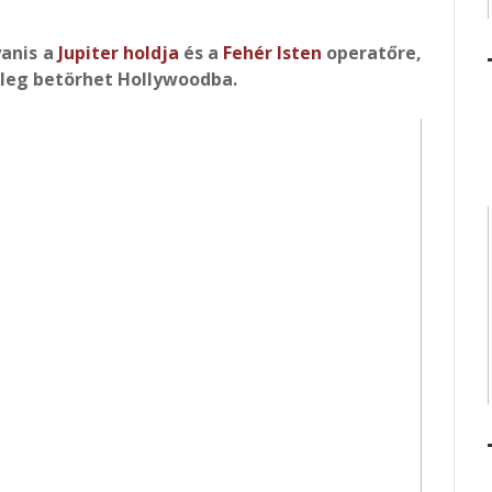
yanis a
Jupiter holdja
és a
Fehér Isten
operatőre,
gleg betörhet Hollywoodba.