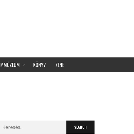
ILMMÚZEUM
KÖNYV
ZENE
Search
for: