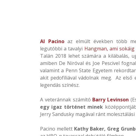
Al Pacino
az elmúlt években több mellé
legutóbbi a tavalyi
Hangman, ami sokáig 0
Talán 2018 lehet számára a kilábalás, 
amiben De Niróval és Joe Pescivel fognak
valamint a Penn State Egyetem rekordtart
akit pedofíliával vádolnak meg. Az első
legendás színész.
A veteránnak számító
Barry Levinson
(E
egy igaz történet minek
középpontjába
Jerry Sandusky magával ránt molesztálási
Pacino mellett
Kathy Baker, Greg Grunbe