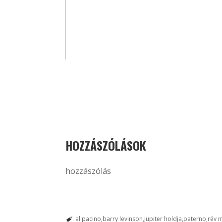
HOZZÁSZÓLÁSOK
hozzászólás
al pacino
barry levinson
jupiter holdja
paterno
rév m