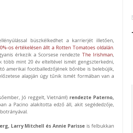
nyúlással büszkélkedhet a karrierjét illetően,
%-os értékelésen állt a Rotten Tomatoes oldalán
.
ugyanis érkezik a Scorsese rendezte
The Irishman
,
 több mint 20 év elteltével ismét gengszterkedni,
ó amerikai footballedzőjének bőrébe is belebújik,
 előzetese alapján úgy tűnik ismét formában van a
sőember, Jó reggelt, Vietnám!)
rendezte Paterno,
n a Pacino alakította edző áll, akit segédedzője,
 botrányával.
rg, Larry Mitchell és Annie Parisse
is felbukkan