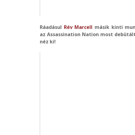
Ráadásul
Rév Marcell
másik kinti munk
az Assassination Nation most debütált
néz ki!