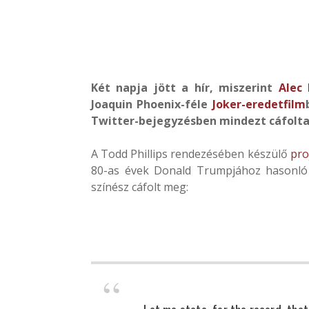
Két napja jött a hír, miszerint
Alec
Joaquin Phoenix-féle
Joker-eredetfilm
Twitter-bejegyzésben mindezt cáfolta
A Todd Phillips rendezésében készülő
pro
80-as évek Donald Trumpjához hasonló 
színész cáfolt meg:
Let me state, for the record, that