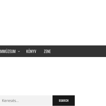
ILMMÚZEUM
KÖNYV
ZENE
Search
for: