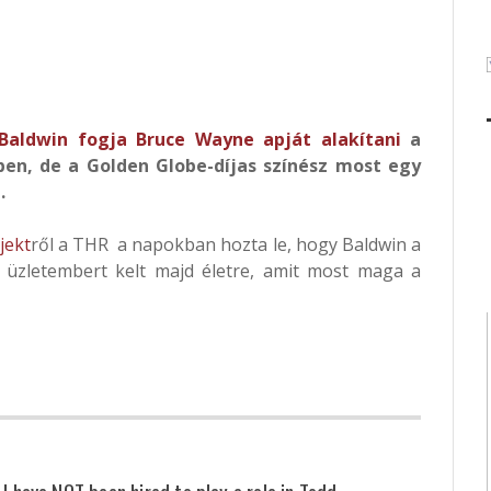
 Baldwin fogja Bruce Wayne apját alakítani
a
ben, de a Golden Globe-díjas színész most egy
.
jekt
ről a THR a napokban hozta le, hogy Baldwin a
üzletembert kelt majd életre, amit most maga a
 I have NOT been hired to play a role in Todd