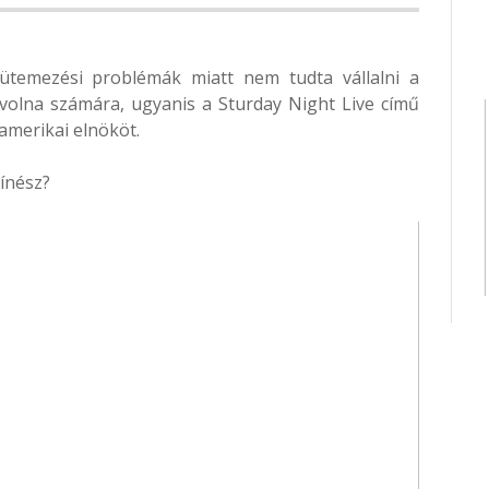
ütemezési problémák miatt nem tudta vállalni a
 volna számára, ugyanis a Sturday Night Live című
merikai elnököt.
zínész?