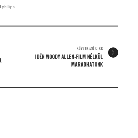
 phillips
KÖVETKEZŐ CIKK
IDÉN WOODY ALLEN-FILM NÉLKÜL
A
MARADHATUNK
K