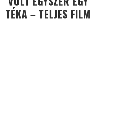
VOLT EGYSZER EGY
TÉKA – TELJES FILM