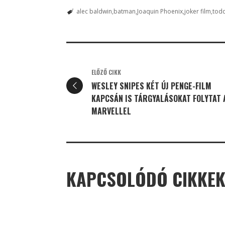
alec baldwin
batman
Joaquin Phoenix
joker film
todd
ELŐZŐ CIKK
WESLEY SNIPES KÉT ÚJ PENGE-FILM
KAPCSÁN IS TÁRGYALÁSOKAT FOLYTAT 
MARVELLEL
KAPCSOLÓDÓ CIKKE