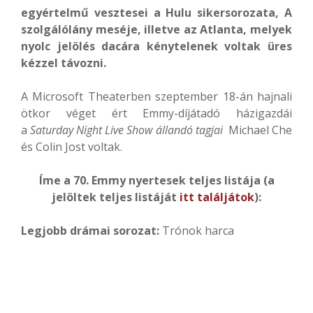
egyértelmű vesztesei a Hulu sikersorozata, A
szolgálólány meséje, illetve az Atlanta, melyek
nyolc jelölés dacára kénytelenek voltak üres
kézzel távozni.
A Microsoft Theaterben szeptember 18-án hajnali
ötkor véget ért Emmy-díjátadó házigazdái
a
Saturday Night Live Show állandó tagjai
Michael Che
és Colin Jost voltak.
Íme a 70. Emmy nyertesek teljes listája (a
jelöltek teljes listáját
itt találjátok
):
Legjobb drámai sorozat:
Trónok harca