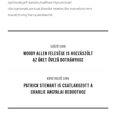
nyertesek
jeff daniels
matthew rhys
michael
che
nyertesek
sorozat
thandie newton
the marvelous mrs
maisel
tronoj harca
westworld
ELŐZŐ CIKK
WOODY ALLEN FELESÉGE IS HOZZÁSZÓLT
AZ ŐKET ÖVEZŐ BOTRÁNYHOZ
KÖVETKEZŐ CIKK
PATRICK STEWART IS CSATLAKOZOTT A
CHARLIE ANGYALAI REBOOTHOZ