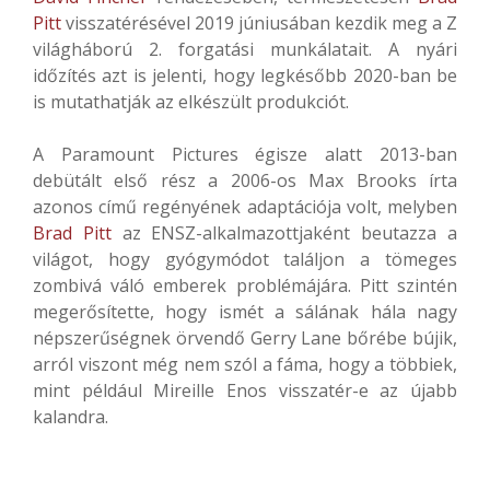
Pitt
visszatérésével 2019 júniusában kezdik meg a Z
világháború 2. forgatási munkálatait. A nyári
időzítés azt is jelenti, hogy legkésőbb 2020-ban be
is mutathatják az elkészült produkciót.
A Paramount Pictures égisze alatt 2013-ban
debütált első rész a 2006-os Max Brooks írta
azonos című regényének adaptációja volt, melyben
Brad Pitt
az ENSZ-alkalmazottjaként beutazza a
világot, hogy gyógymódot találjon a tömeges
zombivá váló emberek problémájára. Pitt szintén
megerősítette, hogy ismét a sálának hála nagy
népszerűségnek örvendő Gerry Lane bőrébe bújik,
arról viszont még nem szól a fáma, hogy a többiek,
mint például Mireille Enos visszatér-e az újabb
kalandra.