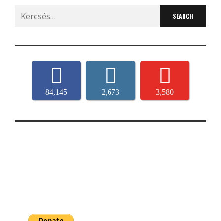
Search
for:
84,145
2,673
3,580