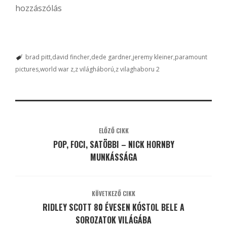
hozzászólás
brad pitt
david fincher
dede gardner
jeremy kleiner
paramount
pictures
world war z
z világháború
z vilaghaboru 2
ELŐZŐ CIKK
POP, FOCI, SATÖBBI – NICK HORNBY
MUNKÁSSÁGA
KÖVETKEZŐ CIKK
RIDLEY SCOTT 80 ÉVESEN KÓSTOL BELE A
SOROZATOK VILÁGÁBA