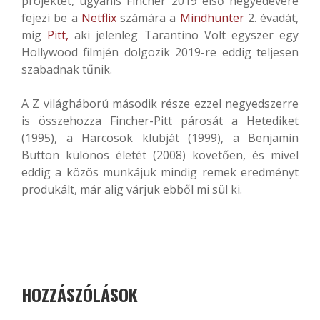
projektet, ugyanis Fincher 2019 első negyedévére
fejezi be a
Netflix
számára a
Mindhunter
2. évadát,
míg
Pitt,
aki jelenleg Tarantino Volt egyszer egy
Hollywood filmjén dolgozik 2019-re eddig teljesen
szabadnak tűnik.
A Z világháború második része ezzel negyedszerre
is összehozza Fincher-Pitt párosát a Hetediket
(1995), a Harcosok klubját (1999), a Benjamin
Button különös életét (2008) követően, és mivel
eddig a közös munkájuk mindig remek eredményt
produkált, már alig várjuk ebből mi sül ki.
HOZZÁSZÓLÁSOK