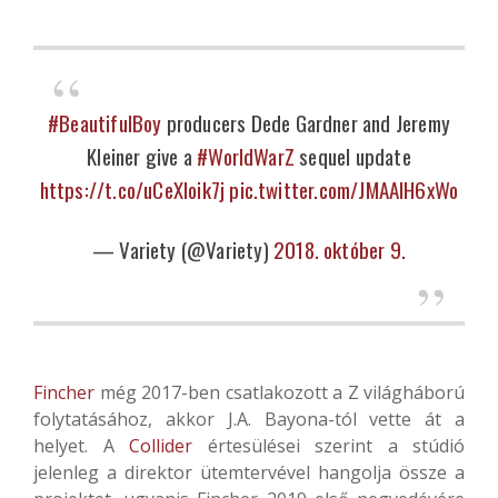
#BeautifulBoy
producers Dede Gardner and Jeremy
Kleiner give a
#WorldWarZ
sequel update
https://t.co/uCeXloik7j
pic.twitter.com/JMAAIH6xWo
— Variety (@Variety)
2018. október 9.
Fincher
még 2017-ben csatlakozott a Z világháború
folytatásához, akkor J.A. Bayona-tól vette át a
helyet. A
Collider
értesülései szerint a stúdió
jelenleg a direktor ütemtervével hangolja össze a