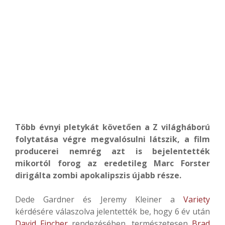
Több évnyi pletykát követően a Z világháború
folytatása végre megvalósulni látszik, a film
producerei nemrég azt is bejelentették
mikortól forog az eredetileg Marc Forster
dirigálta zombi apokalipszis újabb része.
Dede Gardner és Jeremy Kleiner a
Variety
kérdésére válaszolva jelentették be, hogy 6 év után
David Fincher
rendezésében, természetesen
Brad