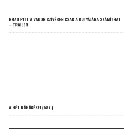
BRAD PITT A VADON SZÍVÉBEN CSAK A KUTYÁJÁRA SZÁMÍTHAT
– TRAILER
A HÉT RÖHÖGÉSEI (597.)