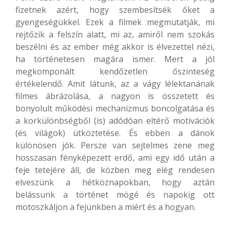
fizetnek azért, hogy szembesítsék őket a
gyengeségükkel. Ezek a filmek megmutatják, mi
rejtőzik a felszín alatt, mi az, amiről nem szokás
beszélni és az ember még akkor is élvezettel nézi,
ha történetesen magára ismer. Mert a jól
megkomponált kendőzetlen őszinteség
értékelendő. Amit látunk, az a vágy lélektanának
filmes ábrázolása, a nagyon is összetett és
bonyolult működési mechanizmus boncolgatása és
a korkülönbségből (is) adódóan eltérő motivációk
(és világok) ütköztetése. És ebben a dánok
különösen jók. Persze van sejtelmes zene meg
hosszasan fényképezett erdő, ami egy idő után a
feje tetejére áll, de közben meg elég rendesen
elveszünk a hétköznapokban, hogy aztán
belássunk a történet mögé és napokig ott
motoszkáljon a fejünkben a miért és a hogyan.