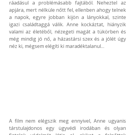
ráadásul a problémásabb fajtából. Neheztel az
apjára, mert nélküle nőtt fel, ellenben ahogy telnek
a napok, egyre jobban kijön a lányokkal, szinte
igazi családtaggá válik. Anne kockáztat, hiányzik
valami az életéből, nézegeti magát a tükörben és
még mindig jó nő, a házastársi szex és a jólét úgy
néz ki, mégsem elégíti ki maradéktalanul…
A film nem elégszik meg ennyivel, Anne ugyanis
társtulajdonos egy ügyvédi irodában és olyan