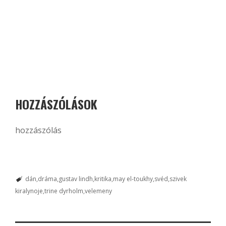
HOZZÁSZÓLÁSOK
hozzászólás
dán
dráma
gustav lindh
kritika
may el-toukhy
svéd
szivek
kiralynoje
trine dyrholm
velemeny