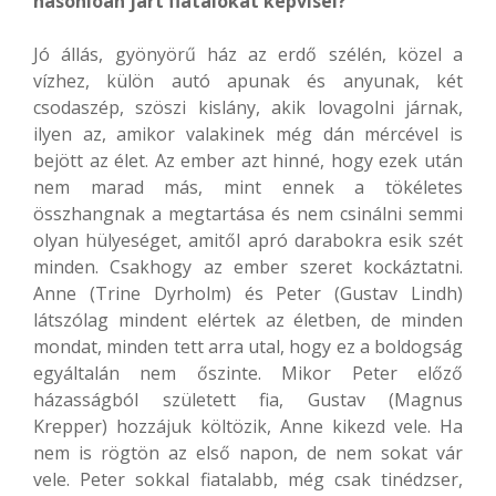
hasonlóan járt fiatalokat képvisel?
Jó állás, gyönyörű ház az erdő szélén, közel a
vízhez, külön autó apunak és anyunak, két
csodaszép, szöszi kislány, akik lovagolni járnak,
ilyen az, amikor valakinek még dán mércével is
bejött az élet. Az ember azt hinné, hogy ezek után
nem marad más, mint ennek a tökéletes
összhangnak a megtartása és nem csinálni semmi
olyan hülyeséget, amitől apró darabokra esik szét
minden. Csakhogy az ember szeret kockáztatni.
Anne (Trine Dyrholm) és Peter (Gustav Lindh)
látszólag mindent elértek az életben, de minden
mondat, minden tett arra utal, hogy ez a boldogság
egyáltalán nem őszinte. Mikor Peter előző
házasságból született fia, Gustav (Magnus
Krepper) hozzájuk költözik, Anne kikezd vele. Ha
nem is rögtön az első napon, de nem sokat vár
vele. Peter sokkal fiatalabb, még csak tinédzser,