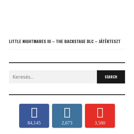
LITTLE NIGHTMARES III – THE BACKSTAGE DLC – JÁTÉKTESZT
Search
for:
84,145
2,673
3,580