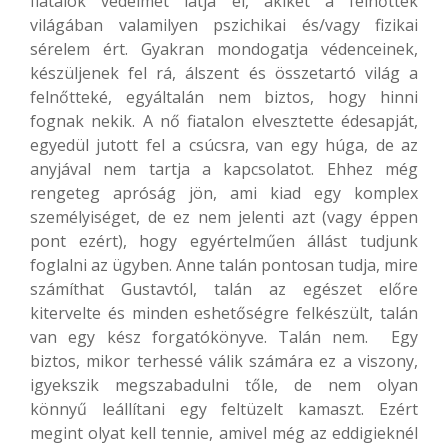
fiatalok védelmét látja el, akiket a felnőttek
világában valamilyen pszichikai és/vagy fizikai
sérelem ért. Gyakran mondogatja védenceinek,
készüljenek fel rá, álszent és összetartó világ a
felnőtteké, egyáltalán nem biztos, hogy hinni
fognak nekik. A nő fiatalon elvesztette édesapját,
egyedül jutott fel a csúcsra, van egy húga, de az
anyjával nem tartja a kapcsolatot. Ehhez még
rengeteg apróság jön, ami kiad egy komplex
személyiséget, de ez nem jelenti azt (vagy éppen
pont ezért), hogy egyértelműen állást tudjunk
foglalni az ügyben. Anne talán pontosan tudja, mire
számíthat Gustavtól, talán az egészet előre
kitervelte és minden eshetőségre felkészült, talán
van egy kész forgatókönyve. Talán nem. Egy
biztos, mikor terhessé válik számára ez a viszony,
igyekszik megszabadulni tőle, de nem olyan
könnyű leállítani egy feltüzelt kamaszt. Ezért
megint olyat kell tennie, amivel még az eddigieknél