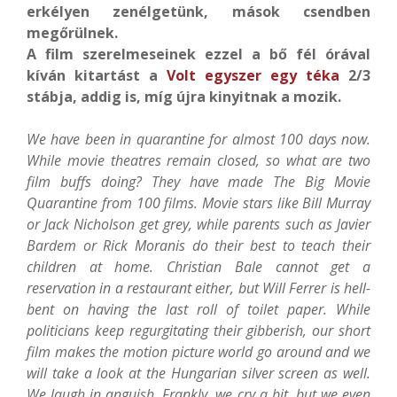
erkélyen zenélgetünk, mások csendben
megőrülnek.
A film szerelmeseinek ezzel a bő fél órával
kíván kitartást a
Volt egyszer egy téka
2/3
stábja, addig is, míg újra kinyitnak a mozik.
We have been in quarantine for almost 100 days now.
While movie theatres remain closed, so what are two
film buffs doing? They have made The Big Movie
Quarantine from 100 films. Movie stars like Bill Murray
or Jack Nicholson get grey, while parents such as Javier
Bardem or Rick Moranis do their best to teach their
children at home. Christian Bale cannot get a
reservation in a restaurant either, but Will Ferrer is hell-
bent on having the last roll of toilet paper. While
politicians keep regurgitating their gibberish, our short
film makes the motion picture world go around and we
will take a look at the Hungarian silver screen as well.
We laugh in anguish. Frankly, we cry a bit, but we even