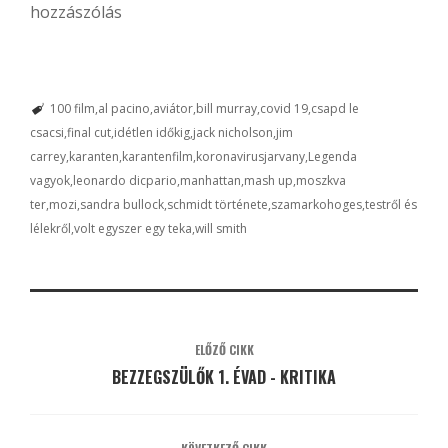
hozzászólás
100 film
al pacino
aviátor
bill murray
covid 19
csapd le
csacsi
final cut
idétlen időkig
jack nicholson
jim
carrey
karanten
karantenfilm
koronavirusjarvany
Legenda
vagyok
leonardo dicpario
manhattan
mash up
moszkva
ter
mozi
sandra bullock
schmidt története
szamarkohoges
testről és
lélekről
volt egyszer egy teka
will smith
ELŐZŐ CIKK
BEZZEGSZÜLŐK 1. ÉVAD - KRITIKA