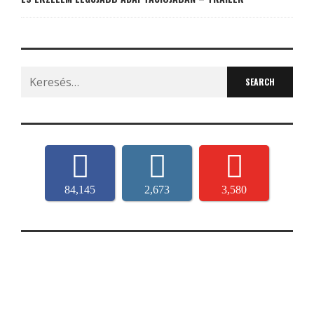
Search
for:
84,145
2,673
3,580