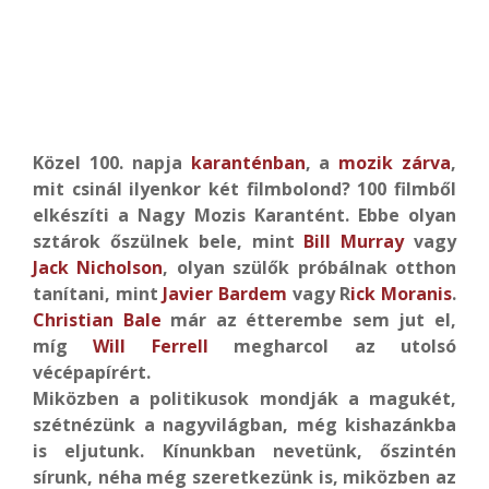
Közel 100. napja
karanténban
, a
mozik zárva
,
mit csinál ilyenkor két filmbolond? 100 filmből
elkészíti a Nagy Mozis Karantént. Ebbe olyan
sztárok őszülnek bele, mint
Bill Murray
vagy
Jack Nicholson
, olyan szülők próbálnak otthon
tanítani, mint
Javier Bardem
vagy R
ick Moranis
.
Christian Bale
már az étterembe sem jut el,
míg
Will Ferrell
megharcol az utolsó
vécépapírért.
Miközben a politikusok mondják a magukét,
szétnézünk a nagyvilágban, még kishazánkba
is eljutunk. Kínunkban nevetünk, őszintén
sírunk, néha még szeretkezünk is, miközben az