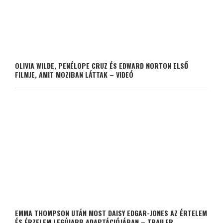
OLIVIA WILDE, PENÉLOPE CRUZ ÉS EDWARD NORTON ELSŐ
FILMJE, AMIT MOZIBAN LÁTTAK – VIDEÓ
EMMA THOMPSON UTÁN MOST DAISY EDGAR-JONES AZ ÉRTELEM
ÉS ÉRZELEM LEGÚJABB ADAPTÁCIÓJÁBAN – TRAILER