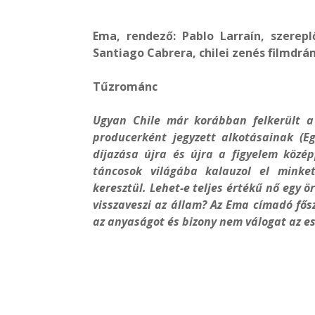
Ema, rendező: Pablo Larraín, szerepl
Santiago Cabrera, chilei zenés filmdrám
Tűzrománc
Ugyan Chile már korábban felkerült a 
producerként jegyzett alkotásainak (E
díjazása újra és újra a figyelem közép
táncosok világába kalauzol el minket
keresztül. Lehet-e teljes értékű nő egy
visszaveszi az állam? Az Ema címadó fős
az anyaságot és bizony nem válogat az e