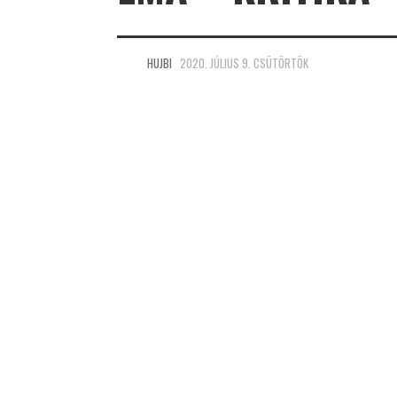
HUJBI
2020. JÚLIUS 9. CSÜTÖRTÖK