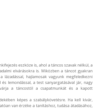
ifejezés eszköze is, ahol a táncos szavak nélkül, a
rsadalmi elvárásokra is. Miközben a táncot gyakran
a lázadással, hajlamosak vagyunk megfeledkezni
 és lemondással, a test sanyargatásával jár, nagy
lvárja a táncostól a csapatmunkát és a kapott
rdekében képes a szabálykövetésre. Ha kell kivár,
atóan van érzéke a tanításhoz, tudása átadásához,