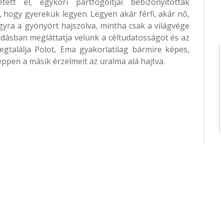
ett el, egykori pártfogoltjai bebizonyították
hogy gyerekük legyen. Legyen akár férfi, akár nő,
gyra a gyönyört hajszolva, mintha csak a világvége
dásban megláttatja velünk a céltudatosságot és az
gtalálja Polot, Ema gyakorlatilag bármire képes,
ppen a másik érzelmeit az uralma alá hajtva.