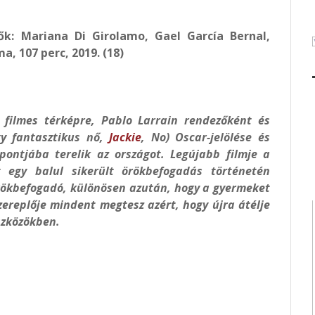
ők: Mariana Di Girolamo, Gael García Bernal,
a, 107 perc, 2019. (18)
filmes térképre, Pablo Larrain rendezőként és
gy fantasztikus nő,
Jackie
, No) Oscar-jelölése és
pontjába terelik az országot. Legújabb filmje a
 egy balul sikerült örökbefogadás történetén
 örökbefogadó, különösen azután, hogy a gyermeket
zereplője mindent megtesz azért, hogy újra átélje
szközökben.