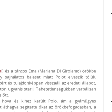
al
) és a táncos Ema (Mariana Di Girolamo) örökbe
 sajnálatos baleset miatt Polot elveszik tőlük.
rt és tulajdonképpen visszaáll az eredeti állapot,
stón ugyanis steril. Tehetetlenségükben verbálisan
lőtt.
, hova és kihez került Polo, ám a gyámügyes
at áthágva segítette őket az örökbefogadásban, a