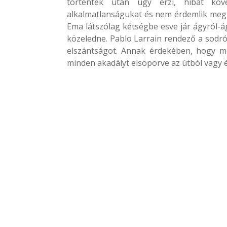
történtek után úgy érzi, hibát követ
alkalmatlanságukat és nem érdemlik meg, 
Ema látszólag kétségbe esve jár ágyról-á
közeledne. Pablo Larrain rendező a sodró
elszántságot. Annak érdekében, hogy me
minden akadályt elsöpörve az útból vagy é