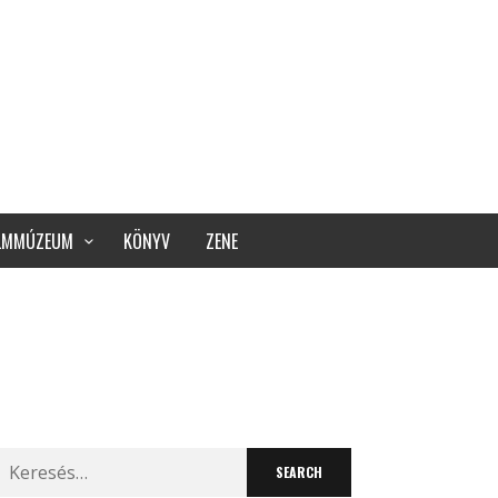
ILMMÚZEUM
KÖNYV
ZENE
Search
for: