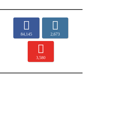
84,145
2,673
3,580