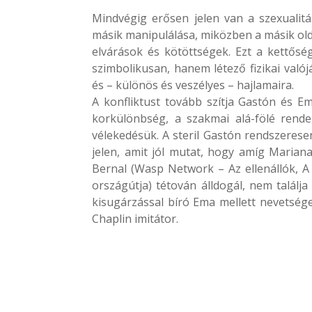
Mindvégig erősen jelen van a szexualitá
másik manipulálása, miközben a másik old
elvárások és kötöttségek. Ezt a kettőség
szimbolikusan, hanem létező fizikai valój
és – különös és veszélyes – hajlamaira.
A konfliktust tovább szítja Gastón és Em
korkülönbség, a szakmai alá-fölé rendelt
vélekedésük. A steril Gastón rendszerese
jelen, amit jól mutat, hogy amíg Marian
Bernal (Wasp Network – Az ellenállók, A
országútja) tétován álldogál, nem találja
kisugárzással bíró Ema mellett nevetsége
Chaplin imitátor.