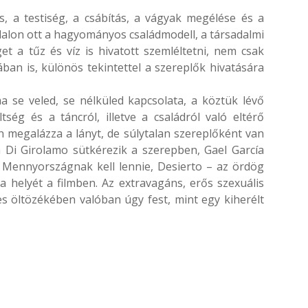
s, a testiség, a csábítás, a vágyak megélése és a
alon ott a hagyományos családmodell, a társadalmi
et a tűz és víz is hivatott szemléltetni, nem csak
ában is, különös tekintettel a szereplők hivatására
a se veled, se nélküled kapcsolata, a köztük lévő
ség és a táncról, illetve a családról való eltérő
n megalázza a lányt, de súlytalan szereplőként van
a Di Girolamo sütkérezik a szerepben, Gael García
 Mennyországnak kell lennie, Desierto – az ördög
 a helyét a filmben. Az extravagáns, erős szexuális
s öltözékében valóban úgy fest, mint egy kiherélt