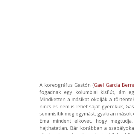
A koreográfus Gastón (
Gael García Bern
fogadnak egy kolumbiai kisfiút, ám egy
Mindketten a másikat okolják a történteké
nincs és nem is lehet saját gyerekük, Ga
semmisítik meg egymást, gyakran mások e
Ema mindent elkövet, hogy megtudja
hajthatatlan. Bár korábban a szabályok