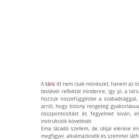
A
tánc
itt nem csak művészet, hanem az önk
testével reflektál mindenre, így pl. a tá
hozzuk összefüggésbe a szabadsággal, 
arról, hogy bizony rengeteg gyakorlással
összpontosítást és fegyelmet kíván, e
instrukciók követését.
Ema lázadó szellem, de céljai elérése é
megfigyel, alkalmazkodik és szemmel láth