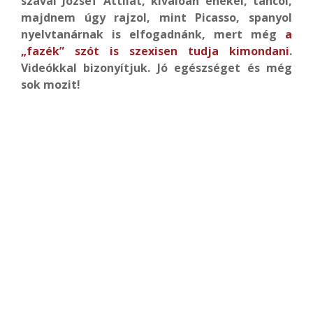
szaval József Attilát, kiválóan énekel, táncol,
majdnem úgy rajzol, mint Picasso, spanyol
nyelvtanárnak is elfogadnánk, mert még
a
„fazék” szót is szexisen tudja kimondani
.
Videókkal bizonyítjuk. Jó egészséget és még
sok mozit!