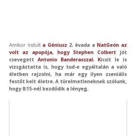
Amikor indult
a Géniusz
2. évada a
NatGeón az
volt az apopója, hogy
Stephen Colbert
jót
csevegett
Antonio Banderasszal. K
icsit le is
vizsgáztatta is, hogy tud-e egyáltalán a való
életben rajzolni, ha már egy ilyen zseniális
festőt kelt életre. A türelmetleneknek szólunk,
hogy 8:15-nél kezdődik a lényeg.