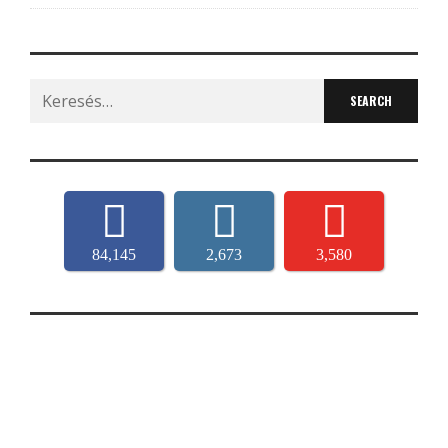
Search
for:
84,145
2,673
3,580