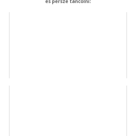
és persze táncolni: