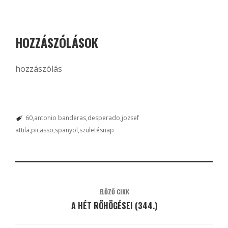
HOZZÁSZÓLÁSOK
hozzászólás
60
antonio banderas
desperado
jozsef
attila
picasso
spanyol
születésnap
ELŐZŐ CIKK
A HÉT RÖHÖGÉSEI (344.)