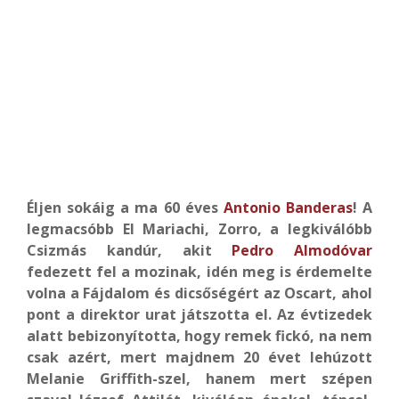
É
ljen sokáig a ma 60 éves
Antonio Banderas
! A
legmacsóbb El Mariachi, Zorro, a legkiválóbb
Csizmás kandúr, akit
Pedro Almodóvar
fedezett fel a mozinak, idén meg is érdemelte
volna a Fájdalom és dicsőségért az Oscart, ahol
pont a direktor urat játszotta el. Az évtizedek
alatt bebizonyította, hogy remek fickó, na nem
csak azért, mert majdnem 20 évet lehúzott
Melanie Griffith-szel, hanem mert szépen