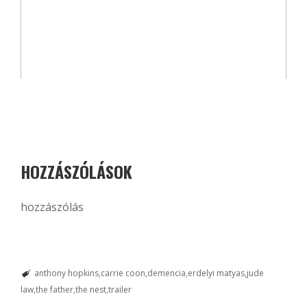
HOZZÁSZÓLÁSOK
hozzászólás
anthony hopkins
carrie coon
demencia
erdelyi matyas
jude
law
the father
the nest
trailer