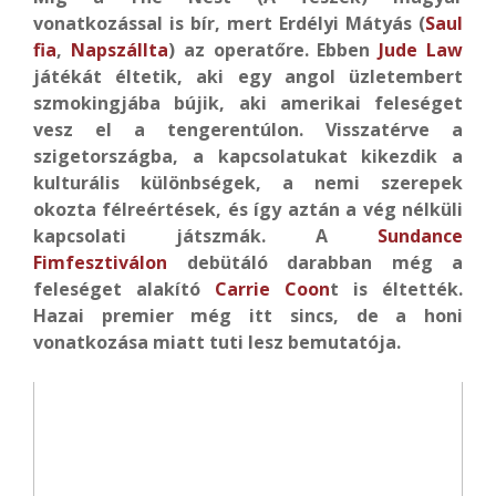
vonatkozással is bír, mert Erdélyi Mátyás (
Saul
fia
,
Napszállta
) az operatőre. Ebben
Jude Law
játékát éltetik, aki egy angol üzletembert
szmokingjába bújik, aki amerikai feleséget
vesz el a tengerentúlon. Visszatérve a
szigetországba, a kapcsolatukat kikezdik a
kulturális különbségek, a nemi szerepek
okozta félreértések, és így aztán a vég nélküli
kapcsolati játszmák. A
Sundance
Fimfesztiválon
debütáló darabban még a
feleséget alakító
Carrie Coon
t is éltették.
Hazai premier még itt sincs, de a honi
vonatkozása miatt tuti lesz bemutatója.