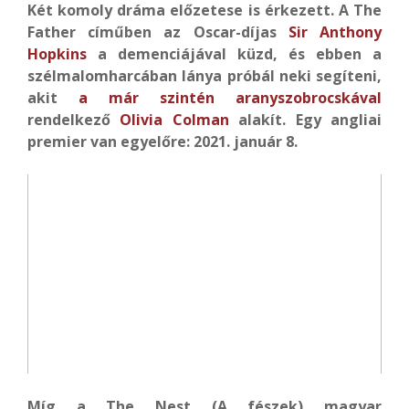
Két komoly dráma előzetese is érkezett. A The
Father címűben az Oscar-díjas
Sir Anthony
Hopkins
a demenciájával küzd, és ebben a
szélmalomharcában lánya próbál neki segíteni,
akit
a már szintén aranyszobrocskával
rendelkező
Olivia Colman
alakít. Egy angliai
premier van egyelőre: 2021. január 8.
Míg a The Nest (A fészek) magyar