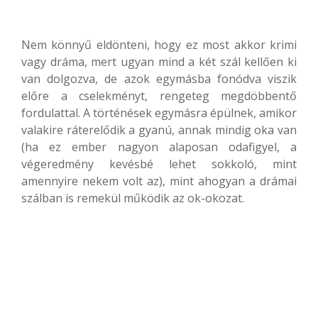
Nem könnyű eldönteni, hogy ez most akkor krimi
vagy dráma, mert ugyan mind a két szál kellően ki
van dolgozva, de azok egymásba fonódva viszik
előre a cselekményt, rengeteg megdöbbentő
fordulattal. A történések egymásra épülnek, amikor
valakire ráterelődik a gyanú, annak mindig oka van
(ha ez ember nagyon alaposan odafigyel, a
végeredmény kevésbé lehet sokkoló, mint
amennyire nekem volt az), mint ahogyan a drámai
szálban is remekül működik az ok-okozat.