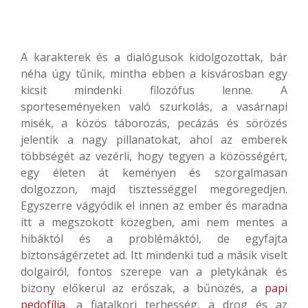
A karakterek és a dialógusok kidolgozottak, bár
néha úgy tűnik, mintha ebben a kisvárosban egy
kicsit mindenki filozófus lenne. A
sporteseményeken való szurkolás, a vasárnapi
misék, a közös táborozás, pecázás és sörözés
jelentik a nagy pillanatokat, ahol az emberek
többségét az vezérli, hogy tegyen a közösségért,
egy életen át keményen és szorgalmasan
dolgozzon, majd tisztességgel megöregedjen.
Egyszerre vágyódik el innen az ember és maradna
itt a megszokott közegben, ami nem mentes a
hibáktól és a problémáktól, de egyfajta
biztonságérzetet ad. Itt mindenki tud a másik viselt
dolgairól, fontos szerepe van a pletykának és
bizony előkerül az erőszak, a bűnözés, a
papi
pedofília
, a fiatalkori terhesség, a drog és az