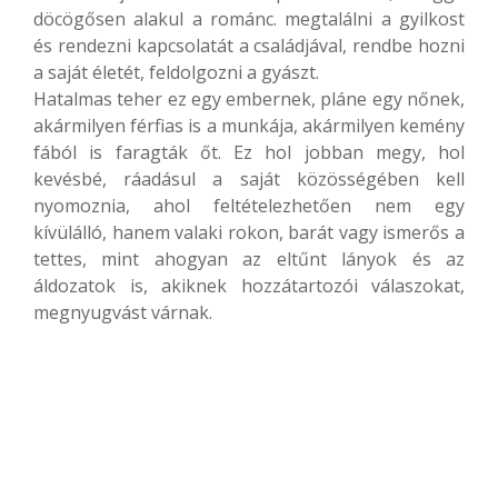
döcögősen alakul a románc. megtalálni a gyilkost
és rendezni kapcsolatát a családjával, rendbe hozni
a saját életét, feldolgozni a gyászt.
Hatalmas teher ez egy embernek, pláne egy nőnek,
akármilyen férfias is a munkája, akármilyen kemény
fából is faragták őt. Ez hol jobban megy, hol
kevésbé, ráadásul a saját közösségében kell
nyomoznia, ahol feltételezhetően nem egy
kívülálló, hanem valaki rokon, barát vagy ismerős a
tettes, mint ahogyan az eltűnt lányok és az
áldozatok is, akiknek hozzátartozói válaszokat,
megnyugvást várnak.