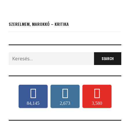
SZERELMEM, MAROKKÓ – KRITIKA
Search
for:
84,145
2,673
3,580