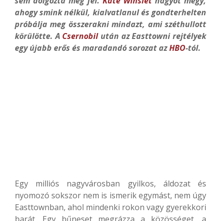
sem dolgozta még fel.
Kate Winslet
nagyot megy,
ahogy smink nélkül, kialvatlanul és gondterhelten
próbálja meg összerakni mindazt, ami széthullott
körülötte. A
Csernobil
után az Easttowni rejtélyek
egy újabb erős és maradandó sorozat az
HBO
-tól.
Egy milliós nagyvárosban gyilkos, áldozat és
nyomozó sokszor nem is ismerik egymást, nem úgy
Easttownban, ahol mindenki rokon vagy gyerekkori
barát. Egy bűneset megrázza a közösséget, a