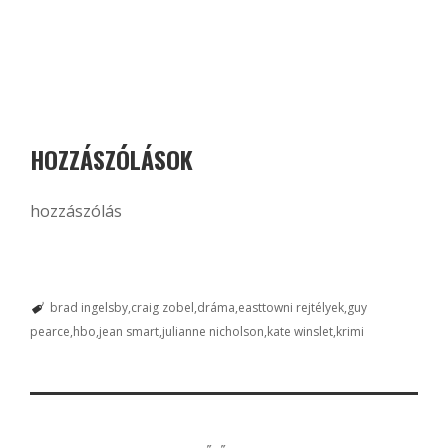
HOZZÁSZÓLÁSOK
hozzászólás
brad ingelsby
craig zobel
dráma
easttowni rejtélyek
guy
pearce
hbo
jean smart
julianne nicholson
kate winslet
krimi