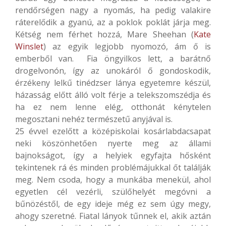
rendőrségen nagy a nyomás, ha pedig valakire
ráterelődik a gyanú, az a poklok poklát járja meg.
Kétség nem férhet hozzá, Mare Sheehan (
Kate
Winslet
) az egyik legjobb nyomozó, ám ő is
emberből van. Fia öngyilkos lett, a barátnő
drogelvonón, így az unokáról ő gondoskodik,
érzékeny lelkű tinédzser lánya egyetemre készül,
házasság előtt álló volt férje a telekszomszédja és
ha ez nem lenne elég, otthonát kénytelen
megosztani nehéz természetű anyjával is.
25 évvel ezelőtt a középiskolai kosárlabdacsapat
neki köszönhetően nyerte meg az állami
bajnokságot, így a helyiek egyfajta hősként
tekintenek rá és minden problémájukkal őt találják
meg. Nem csoda, hogy a munkába menekül, ahol
egyetlen cél vezérli, szülőhelyét megóvni a
bűnözéstől, de egy ideje még ez sem úgy megy,
ahogy szeretné. Fiatal lányok tűnnek el, akik aztán