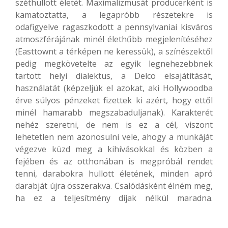
széthullott életét. Maximalizmusát producerként is
kamatoztatta, a legapróbb részetekre is
odafigyelve ragaszkodott a pennsylvaniai kisváros
atmoszférájának minél élethűbb megjelenítéséhez
(Easttownt a térképen ne keressük), a színészektől
pedig megkövetelte az egyik legnehezebbnek
tartott helyi dialektus, a Delco elsajátítását,
használatát (képzeljük el azokat, aki Hollywoodba
érve súlyos pénzeket fizettek ki azért, hogy ettől
minél hamarabb megszabaduljanak). Karakterét
nehéz szeretni, de nem is ez a cél, viszont
lehetetlen nem azonosulni vele, ahogy a munkáját
végezve küzd meg a kihívásokkal és közben a
fejében és az otthonában is megpróbál rendet
tenni, darabokra hullott életének, minden apró
darabját újra összerakva. Csalódásként élném meg,
ha ez a teljesítmény díjak nélkül maradna.