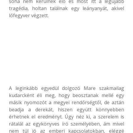
soha nem kerülnek elő és most itt a legújabb
tragédia, holtan találnak egy leányanyát, akivel
lőfegyver végzett.
A leginkább egyedül dolgozó Mare szakmailag
kudarcként éli meg, hogy beosztanak mellé egy
másik nyomozót a megyei rendőrségtől, de aztán
beadja a derekát, hiszen együtt könnyebben
érhetnek el eredményt. Úgy néz ki, a szerelem is
rátalál az egykönyves író személyében, ám mivel
nem túl jó az emberi kapcsolatokban, eléggé