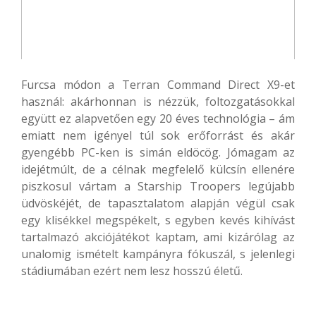
Furcsa módon a Terran Command Direct X9-et
használ: akárhonnan is nézzük, foltozgatásokkal
együtt ez alapvetően egy 20 éves technológia – ám
emiatt nem igényel túl sok erőforrást és akár
gyengébb PC-ken is simán eldöcög. Jómagam az
idejétmúlt, de a célnak megfelelő külcsín ellenére
piszkosul vártam a Starship Troopers legújabb
üdvöskéjét, de tapasztalatom alapján végül csak
egy klisékkel megspékelt, s egyben kevés kihívást
tartalmazó akciójátékot kaptam, ami kizárólag az
unalomig ismételt kampányra fókuszál, s jelenlegi
stádiumában ezért nem lesz hosszú életű.