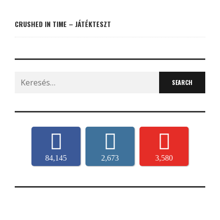
CRUSHED IN TIME – JÁTÉKTESZT
Search
for:
84,145
2,673
3,580