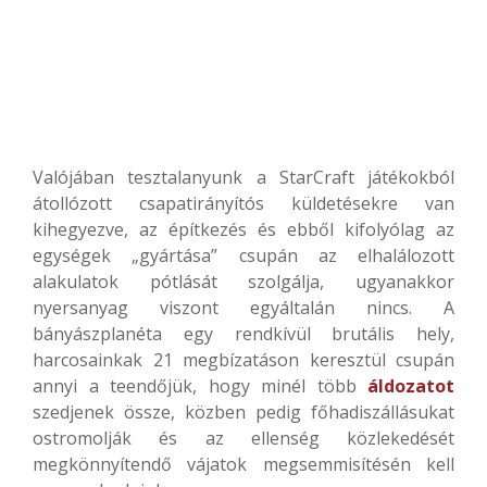
Valójában tesztalanyunk a StarCraft játékokból
átollózott csapatirányítós küldetésekre van
kihegyezve, az építkezés és ebből kifolyólag az
egységek „gyártása” csupán az elhalálozott
alakulatok pótlását szolgálja, ugyanakkor
nyersanyag viszont egyáltalán nincs. A
bányászplanéta egy rendkívül brutális hely,
harcosainkak 21 megbízatáson keresztül csupán
annyi a teendőjük, hogy minél több
áldozatot
szedjenek össze, közben pedig főhadiszállásukat
ostromolják és az ellenség közlekedését
megkönnyítendő vájatok megsemmisítésén kell