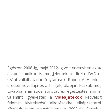
Egészen 2008-ig, majd 2012-ig volt érvényben ez az
állapot, amikor is megjelentek a direkt DVD-re
szánt vállalhatatlan folytatások. Robert A. Heinlein
eredeti novellája és a film(ek) alapján készült még
továbbá animációs sorozat és egészestés anime,
valamint igyekeztek a
videojátékok
kedvelőit
felemás kivitelezésű alkotásokkal elkápráztatni.
Közülük talán egyedüliként a 2005-ös Starship