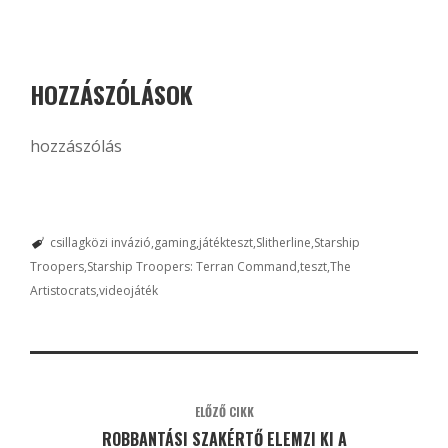
HOZZÁSZÓLÁSOK
hozzászólás
csillagközi invázió
gaming
játékteszt
Slitherline
Starship
Troopers
Starship Troopers: Terran Command
teszt
The
Artistocrats
videojáték
ELŐZŐ CIKK
ROBBANTÁSI SZAKÉRTŐ ELEMZI KI A