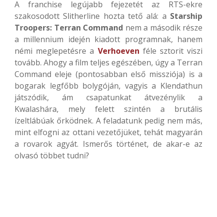
A franchise legújabb fejezetét az RTS-ekre
szakosodott Slitherline hozta tető alá: a
Starship
Troopers: Terran Command
nem a második része
a millennium idején kiadott programnak, hanem
némi meglepetésre a
Verhoeven
féle sztorit viszi
tovább. Ahogy a film teljes egészében, úgy a Terran
Command eleje (pontosabban első missziója) is a
bogarak legfőbb bolygóján, vagyis a Klendathun
játszódik, ám csapatunkat átvezénylik a
Kwalashára, mely felett szintén a brutális
ízeltlábúak őrködnek. A feladatunk pedig nem más,
mint elfogni az ottani vezetőjüket, tehát magyarán
a rovarok agyát. Ismerős történet, de akar-e az
olvasó többet tudni?