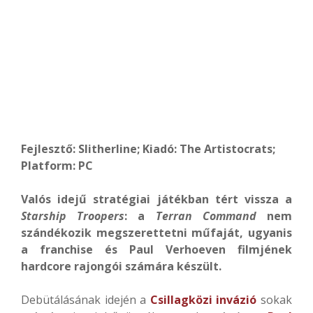
Fejlesztő: Slitherline; Kiadó: The Artistocrats;
Platform: PC
Valós idejű stratégiai játékban tért vissza a
Starship Troopers
: a
Terran Command
nem
szándékozik megszerettetni műfaját, ugyanis
a franchise és Paul Verhoeven filmjének
hardcore rajongói számára készült.
Debütálásának idején a
Csillagközi invázió
sokak