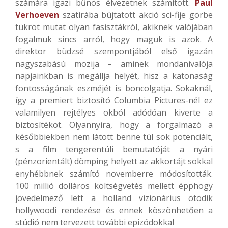
számára igazi bűnös élvezetnek számított.
Paul
Verhoeven
szatírába bújtatott akció sci-fije görbe
tükröt mutat olyan fasisztákról, akiknek valójában
fogalmuk sincs arról, hogy maguk is azok. A
direktor büdzsé szempontjából első igazán
nagyszabású mozija – aminek mondanivalója
napjainkban is megállja helyét, hisz a katonaság
fontosságának eszméjét is boncolgatja. Sokaknál,
így a premiert biztosító Columbia Pictures-nél ez
valamilyen rejtélyes okból adódóan kiverte a
biztosítékot. Olyannyira, hogy a forgalmazó a
későbbiekben nem látott benne túl sok potenciált,
s a film tengerentúli bemutatóját a nyári
(pénzorientált) dömping helyett az akkortájt sokkal
enyhébbnek számító novemberre módosították.
100 millió dolláros költségvetés mellett épphogy
jövedelmező lett a holland vizionárius ötödik
hollywoodi rendezése és ennek köszönhetően a
stúdió nem tervezett további epizódokkal