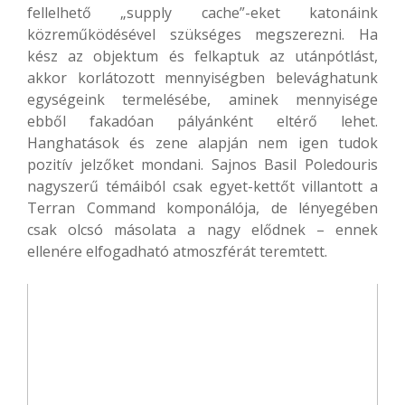
fellelhető „supply cache”-eket katonáink
közreműködésével szükséges megszerezni. Ha
kész az objektum és felkaptuk az utánpótlást,
akkor korlátozott mennyiségben belevághatunk
egységeink termelésébe, aminek mennyisége
ebből fakadóan pályánként eltérő lehet.
Hanghatások és zene alapján nem igen tudok
pozitív jelzőket mondani. Sajnos Basil Poledouris
nagyszerű témáiból csak egyet-kettőt villantott a
Terran Command komponálója, de lényegében
csak olcsó másolata a nagy elődnek – ennek
ellenére elfogadható atmoszférát teremtett.