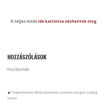
A teljes listát
ide kattintva nézhetitek meg
.
HOZZÁSZÓLÁSOK
hozzászólás
chaplin
kedvenc filmjei
lista
martin scorsese
ordoguzo 2
talpig
zurben