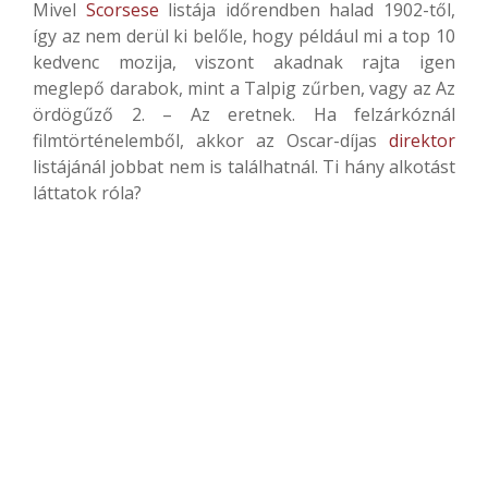
Mivel
Scorsese
listája időrendben halad 1902-től,
így az nem derül ki belőle, hogy például mi a top 10
kedvenc mozija, viszont akadnak rajta igen
meglepő darabok, mint a Talpig zűrben, vagy az Az
ördögűző 2. – Az eretnek. Ha felzárkóznál
filmtörténelemből, akkor az Oscar-díjas
direktor
listájánál jobbat nem is találhatnál. Ti hány alkotást
láttatok róla?