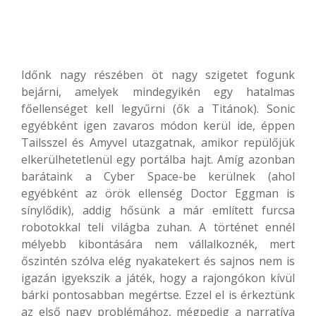
Időnk nagy részében öt nagy szigetet fogunk
bejárni, amelyek mindegyikén egy hatalmas
főellenséget kell legyűrni (ők a Titánok). Sonic
egyébként igen zavaros módon kerül ide, éppen
Tailsszel és Amyvel utazgatnak, amikor repülőjük
elkerülhetetlenül egy portálba hajt. Amíg azonban
barátaink a Cyber Space-be kerülnek (ahol
egyébként az örök ellenség Doctor Eggman is
sínylődik), addig hősünk a már említett furcsa
robotokkal teli világba zuhan. A történet ennél
mélyebb kibontására nem vállalkoznék, mert
őszintén szólva elég nyakatekert és sajnos nem is
igazán igyekszik a játék, hogy a rajongókon kívül
bárki pontosabban megértse. Ezzel el is érkeztünk
az első nagy problémához, mégpedig a narratíva