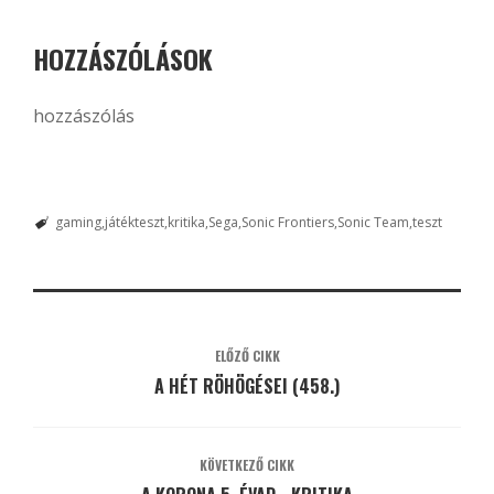
HOZZÁSZÓLÁSOK
hozzászólás
gaming
játékteszt
kritika
Sega
Sonic Frontiers
Sonic Team
teszt
ELŐZŐ CIKK
A HÉT RÖHÖGÉSEI (458.)
KÖVETKEZŐ CIKK