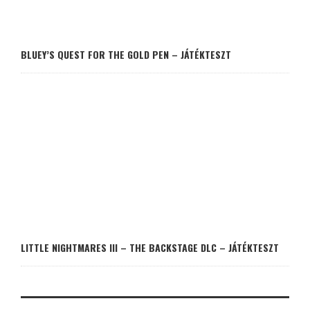
BLUEY’S QUEST FOR THE GOLD PEN – JÁTÉKTESZT
LITTLE NIGHTMARES III – THE BACKSTAGE DLC – JÁTÉKTESZT