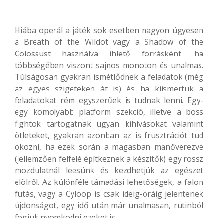
Hiába operál a játék sok esetben nagyon ügyesen
a Breath of the Wildot vagy a Shadow of the
Colossust használva ihlető forrásként, ha
többségében viszont sajnos monoton és unalmas.
Túlságosan gyakran ismétlődnek a feladatok (még
az egyes szigeteken át is) és ha kiismertük a
feladatokat rém egyszerűek is tudnak lenni. Egy-
egy komolyabb platform szekció, illetve a boss
fightok tartogatnak ugyan kihívásokat valamint
ötleteket, gyakran azonban az is frusztrációt tud
okozni, ha ezek során a magasban manőverezve
(jellemzően felfelé építkeznek a készítők) egy rossz
mozdulatnál leesünk és kezdhetjük az egészet
elölről. Az különféle támadási lehetőségek, a falon
futás, vagy a Cyloop is csak ideig-óráig jelentenek
újdonságot, egy idő után már unalmasan, rutinból
fogjuk nyomkodni ezeket is.