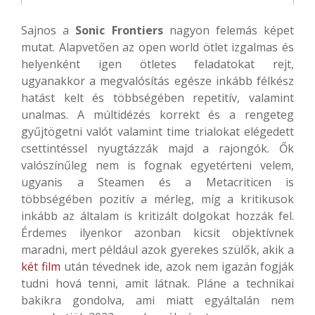
Sajnos a
Sonic Frontiers
nagyon felemás képet
mutat. Alapvetően az open world ötlet izgalmas és
helyenként igen ötletes feladatokat rejt,
ugyanakkor a megvalósítás egésze inkább félkész
hatást kelt és többségében repetitív, valamint
unalmas. A múltidézés korrekt és a rengeteg
gyűjtögetni valót valamint time trialokat elégedett
csettintéssel nyugtázzák majd a rajongók. Ők
valószínűleg nem is fognak egyetérteni velem,
ugyanis a Steamen és a Metacriticen is
többségében pozitív a mérleg, míg a kritikusok
inkább az általam is kritizált dolgokat hozzák fel.
Érdemes ilyenkor azonban kicsit objektívnek
maradni, mert például azok gyerekes szülők, akik a
két
film
után tévednek ide, azok nem igazán fogják
tudni hová tenni, amit látnak. Pláne a technikai
bakikra gondolva, ami miatt egyáltalán nem