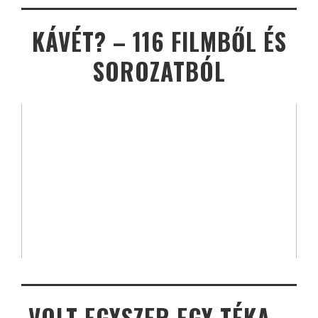
KÁVÉT? – 116 FILMBŐL ÉS
SOROZATBÓL
VOLT EGYSZER EGY TÉKA –