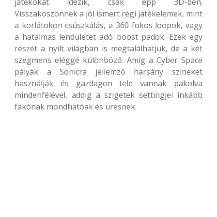
játékokat idézik, csak épp 3D-ben.
Visszaköszönnek a jól ismert régi játékelemek, mint
a korlátokon csúszkálás, a 360 fokos loopok, vagy
a hatalmas lendületet adó boost padok. Ezek egy
részét a nyílt világban is megtalálhatjuk, de a két
szegmens eléggé különböző. Amíg a Cyber Space
pályák a Sonicra jellemző harsány színeket
használják és gazdagon tele vannak pakolva
mindenfélével, addig a szigetek settingjei inkább
fakónak mondhatóak és üresnek.