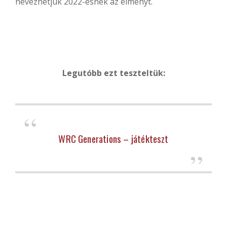
nevezhetjük 2022-esnek az élményt.
Legutóbb ezt teszteltük:
WRC Generations – játékteszt