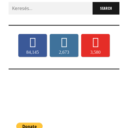
Search
for:
84,145
2,673
3,580