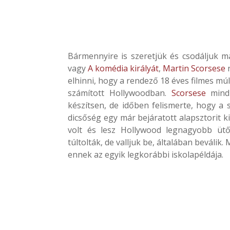
Bármennyire is szeretjük és csodáljuk m
vagy
A komédia királyát
,
Martin Scorsese
n
elhinni, hogy a rendező 18 éves filmes mú
számított Hollywoodban.
Scorsese
mindi
készítsen, de időben felismerte, hogy a s
dicsőség egy már bejáratott alapsztorit k
volt és lesz Hollywood legnagyobb ütő
túltolták, de valljuk be, általában beváli
ennek az egyik legkorábbi iskolapéldája.