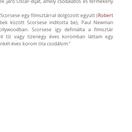
ek járó Oscar-díjat, amely csodálatos és termékeny
 Scorsese egy filmsztárral dolgozott együtt (
Robert
bbek között Scorsese indította be), Paul Newman
lywoodban. Scorsese így definiálta a filmsztár
kit tíz vagy tizenegy éves koromban láttam egy
enkét éves korom óta csodálom.”