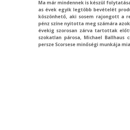
Ma már mindennek is készül folytatása
as évek egyik legtöbb bevételét prod
köszönhető, aki sosem rajongott a r
pénz színe nyitotta meg számára azok
évekig szorosan zárva tartottak elő
szokatlan párosa, Michael Ballhaus cs
persze Scorsese minőségi munkája mia