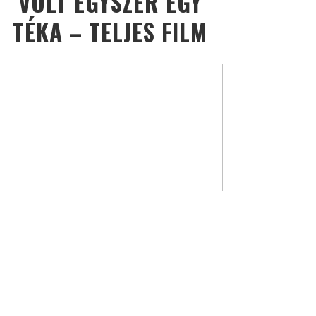
VOLT EGYSZER EGY
TÉKA – TELJES FILM