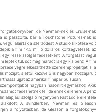
 a forgatókönyvben, de Newman-nek és Cruise-nak
 is passzolta, bár a Touchstone Pictures-nak is
, végül aláírták a szerződést. A stúdió kikötése volt
pik a film 14,5 millió dolláros költségvetését, az
egy része szolgál fedezetként. A forgatást végül
m lépték túl, sőt még maradt is egy kis pénz. A film
corsese végre elkészíthette szerelemprojektjét is, a
is moziját, s ettől kezdve ő is nagyban hozzájárult
thassa ujját az amerikai filmipar pulzusán.
y szempontjából nagyban hasonlít egymáshoz. Akik
rhuzamot fedezhetnek fel, de ennek ellenére A pénz
ilm alapjául szolgáló regényben Fast Eddie ellenfele
 alakított A svindlerben. Newman és Gleason
érjen a folytatásban, de Gleason a forgatókönyv