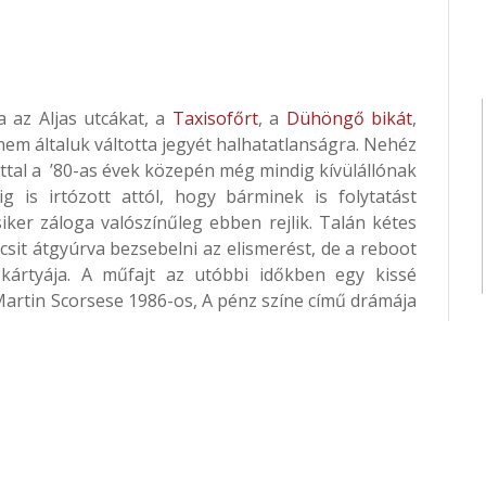
a az Aljas utcákat, a
Taxisofőrt
, a
Dühöngő bikát
,
em általuk váltotta jegyét halhatatlanságra. Nehéz
lttal a ’80-as évek közepén még mindig kívülállónak
g is irtózott attól, hogy bárminek is folytatást
iker záloga valószínűleg ebben rejlik. Talán kétes
icsit átgyúrva bezsebelni az elismerést, de a reboot
kártyája. A műfajt az utóbbi időkben egy kissé
k. Martin Scorsese 1986-os, A pénz színe című drámája