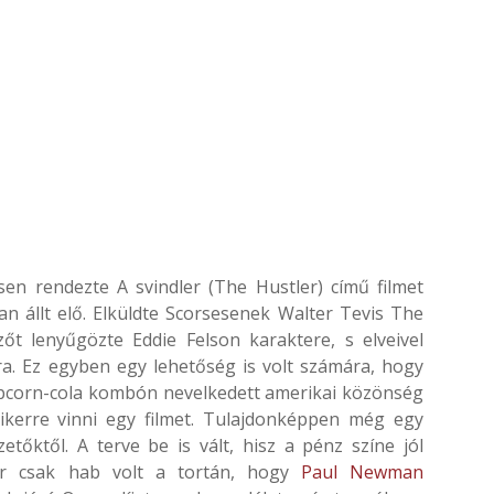
sen rendezte A svindler (The Hustler) című filmet
 állt elő. Elküldte Scorsesenek Walter Tevis The
t lenyűgözte Eddie Felson karaktere, s elveivel
ára. Ez egyben egy lehetőség is volt számára, hogy
pcorn-cola kombón nevelkedett amerikai közönség
sikerre vinni egy filmet. Tulajdonképpen még egy
etőktől. A terve be is vált, hisz a pénz színe jól
már csak hab volt a tortán, hogy
Paul Newman