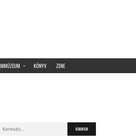
ILMMÚZEUM
KÖNYV
ZENE
Search
for: