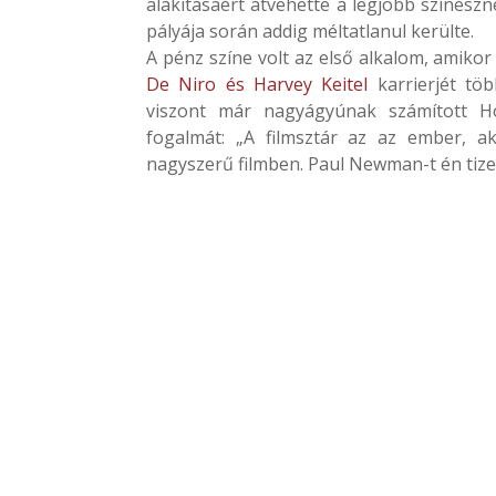
alakításáért átvehette a legjobb színészn
pályája során addig méltatlanul kerülte.
A pénz színe volt az első alkalom, amikor
De Niro és Harvey Keitel
karrierjét tö
viszont már nagyágyúnak számított Hol
fogalmát: „A filmsztár az az ember, a
nagyszerű filmben. Paul Newman-t én tiz