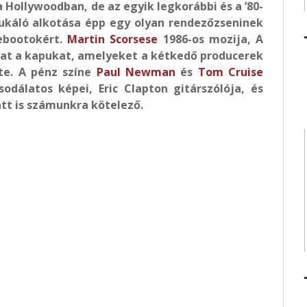
 Hollywoodban, de az egyik legkorábbi és a ’80-
ukáló alkotása épp egy olyan rendezőzseninek
ebootokért.
Martin Scorsese
1986-os mozija, A
at a kapukat, amelyeket a kétkedő producerek
tte. A pénz színe
Paul Newman
és
Tom Cruise
odálatos képei, Eric Clapton gitárszólója, és
tt is számunkra kötelező.