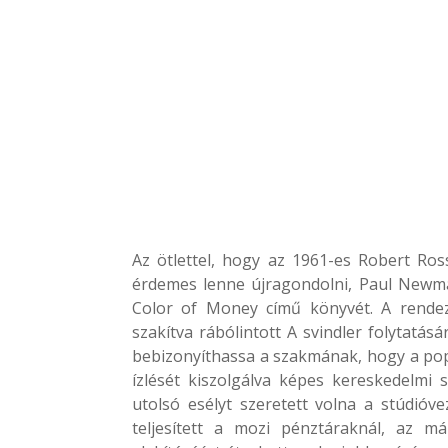
Az ötlettel, hogy az 1961-es Robert Ros
érdemes lenne újragondolni, Paul Newman
Color of Money című könyvét. A rendező
szakítva rábólintott A svindler folytatás
bebizonyíthassa a szakmának, hogy a po
ízlését kiszolgálva képes kereskedelmi 
utolsó esélyt szeretett volna a stúdióvez
teljesített a mozi pénztáraknál, az 