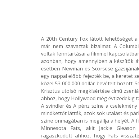
A 20th Century Fox látott lehetőséget
már nem szavaztak bizalmat. A Columbia
voltak fenntartásai a filmmel kapcsolatban
azonban, hogy amennyiben a készítők átlé
esetben Newman és Scorsese gázsijának 
egy nappal előbb fejezték be, a keretet se
közel 53 000 000 dollár bevételt hozott.
S
Krisztus utolsó megkísértése című zseniál
ahhoz, hogy Hollywood még évtizedekig tar
A svindler és A pénz színe a cselekmén
mindkettőt látták, azok sok utalást és pá
színe önmagában is megállja a helyét.
A f
Minnesota Fats, akit Jackie Gleason
ragaszkodott ahhoz, hogy Fats visszat