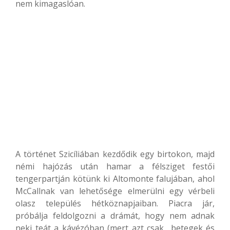
nem kimagaslóan.
A történet Szicíliában kezdődik egy birtokon, majd
némi hajózás után hamar a félsziget festői
tengerpartján kötünk ki Altomonte falujában, ahol
McCallnak van lehetősége elmerülni egy vérbeli
olasz település hétköznapjaiban. Piacra jár,
próbálja feldolgozni a drámát, hogy nem adnak
neki teát a kávézóban (mert azt csak „betegek és