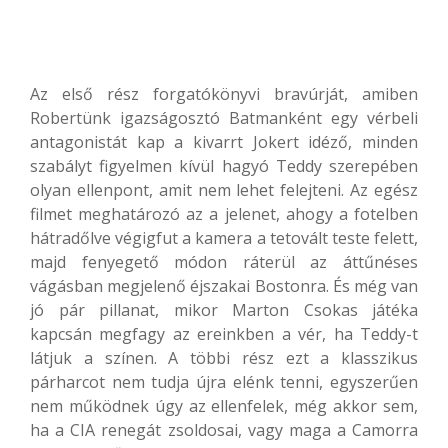
Az első rész forgatókönyvi bravúrját, amiben
Robertünk igazságosztó Batmanként egy vérbeli
antagonistát kap a kivarrt Jokert idéző, minden
szabályt figyelmen kívül hagyó Teddy szerepében
olyan ellenpont, amit nem lehet felejteni. Az egész
filmet meghatározó az a jelenet, ahogy a fotelben
hátradőlve végigfut a kamera a tetovált teste felett,
majd fenyegető módon ráterül az áttűnéses
vágásban megjelenő éjszakai Bostonra. És még van
jó pár pillanat, mikor Marton Csokas játéka
kapcsán megfagy az ereinkben a vér, ha Teddy-t
látjuk a színen. A többi rész ezt a klasszikus
párharcot nem tudja újra elénk tenni, egyszerűen
nem működnek úgy az ellenfelek, még akkor sem,
ha a CIA renegát zsoldosai, vagy maga a Camorra