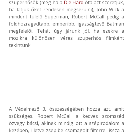
szuperhősök (még ha a
Die Hard
óta azt szeretjük,
ha látjuk őket rendesen megsérülni), John Wick a
mindent túlélő Superman, Robert McCall pedig a
földhözragadtabb, emberibb, igazságtevő Batman
megfelelői. Tehát úgy járunk jól, ha ezekre a
mozikra különösen véres szuperhős filmként
tekintünk.
A Védelmező 3. összességében hozza azt, amit
szükséges. Robert McCall a kedves szomszéd
özvegy bácsi, akinek mindig ott a szépirodalom a
kezében, illetve zsepibe csomagolt filterrel issza a