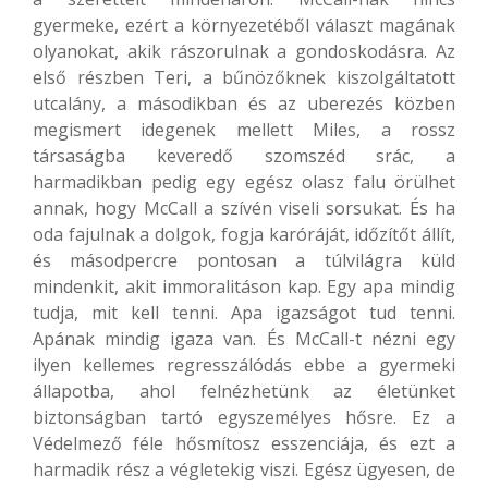
gyermeke, ezért a környezetéből választ magának
olyanokat, akik rászorulnak a gondoskodásra. Az
első részben Teri, a bűnözőknek kiszolgáltatott
utcalány, a másodikban és az uberezés közben
megismert idegenek mellett Miles, a rossz
társaságba keveredő szomszéd srác, a
harmadikban pedig egy egész olasz falu örülhet
annak, hogy McCall a szívén viseli sorsukat. És ha
oda fajulnak a dolgok, fogja karóráját, időzítőt állít,
és másodpercre pontosan a túlvilágra küld
mindenkit, akit immoralitáson kap. Egy apa mindig
tudja, mit kell tenni. Apa igazságot tud tenni.
Apának mindig igaza van. És McCall-t nézni egy
ilyen kellemes regresszálódás ebbe a gyermeki
állapotba, ahol felnézhetünk az életünket
biztonságban tartó egyszemélyes hősre. Ez a
Védelmező féle hősmítosz esszenciája, és ezt a
harmadik rész a végletekig viszi. Egész ügyesen, de