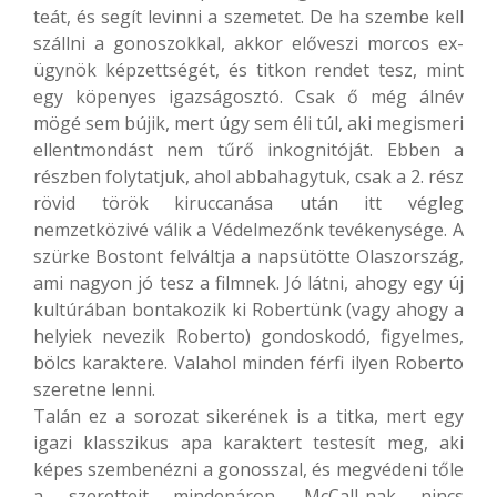
teát, és segít levinni a szemetet. De ha szembe kell
szállni a gonoszokkal, akkor előveszi morcos ex-
ügynök képzettségét, és titkon rendet tesz, mint
egy köpenyes igazságosztó. Csak ő még álnév
mögé sem bújik, mert úgy sem éli túl, aki megismeri
ellentmondást nem tűrő inkognitóját. Ebben a
részben folytatjuk, ahol abbahagytuk, csak a 2. rész
rövid török kiruccanása után itt végleg
nemzetközivé válik a Védelmezőnk tevékenysége. A
szürke Bostont felváltja a napsütötte Olaszország,
ami nagyon jó tesz a filmnek. Jó látni, ahogy egy új
kultúrában bontakozik ki Robertünk (vagy ahogy a
helyiek nevezik Roberto) gondoskodó, figyelmes,
bölcs karaktere. Valahol minden férfi ilyen Roberto
szeretne lenni.
Talán ez a sorozat sikerének is a titka, mert egy
igazi klasszikus apa karaktert testesít meg, aki
képes szembenézni a gonosszal, és megvédeni tőle
a szeretteit mindenáron. McCall-nak nincs