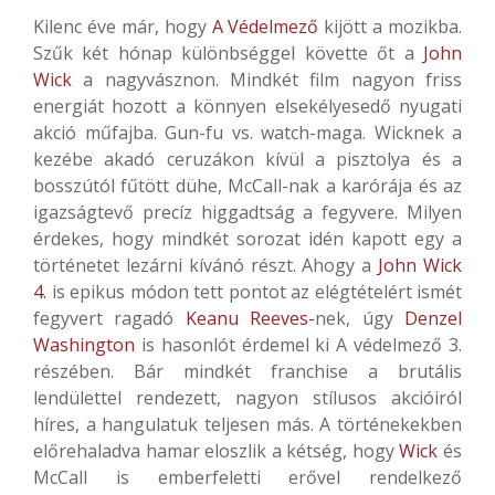
Kilenc éve már, hogy
A Védelmező
kijött a mozikba.
Szűk két hónap különbséggel követte őt a
John
Wick
a nagyvásznon. Mindkét film nagyon friss
energiát hozott a könnyen elsekélyesedő nyugati
akció műfajba. Gun-fu vs. watch-maga. Wicknek a
kezébe akadó ceruzákon kívül a pisztolya és a
bosszútól fűtött dühe, McCall-nak a karórája és az
igazságtevő precíz higgadtság a fegyvere. Milyen
érdekes, hogy mindkét sorozat idén kapott egy a
történetet lezárni kívánó részt. Ahogy a
John Wick
4.
is epikus módon tett pontot az elégtételért ismét
fegyvert ragadó
Keanu Reeves-
nek, úgy
Denzel
Washington
is hasonlót érdemel ki A védelmező 3.
részében. Bár mindkét franchise a brutális
lendülettel rendezett, nagyon stílusos akcióiról
híres, a hangulatuk teljesen más. A történekekben
előrehaladva hamar eloszlik a kétség, hogy
Wick
és
McCall is emberfeletti erővel rendelkező