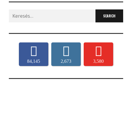
Search
for:
84,145
2,673
3,580