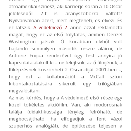
afroamerikai színész, aki karrierje során a 10 Oscar
jelöléséből 2-t is aranyszoborra váltott?
Nyilvánvalóan azért, mert megteheti, és élvezi. És
ez látszik.
A védelmező 2.
anno azzal reklámozta
magát, hogy ez az első folytatás, amiben Denzel
Washington játszik. Ő korábban elvből volt
hajlandó semmilyen második részre aláírni, de
Antoine Fuqua rendezővel úgy fest annyira jó
kapcsolata alakult ki – ne felejtsük, az ő filmjének, a
Kiképzésnek köszönheti 2. Oscar-díját 2001-ben –,
hogy ezt a kollaborációt a McCall sztori
kibontakoztatására sikerült egy trilógiában
megvalósítani.
Az más kérdés, hogy a A védelmező első része egy
közel tökéletes akciófilm. Van, aki modorosnak
találja (didaktikussága tényleg felróható, de
megbocsájtható, ha elfogadjuk a fent vázol
szuperhős analógiát), de építkezése teljesen a