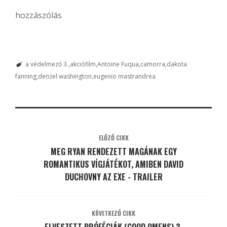
hozzászólás
a védelmező 3.
akciófilm
Antoine Fuqua
camorra
dakota
fanning
denzel washington
eugenio mastrandrea
ELŐZŐ CIKK
MEG RYAN RENDEZETT MAGÁNAK EGY
ROMANTIKUS VÍGJÁTÉKOT, AMIBEN DAVID
DUCHOVNY AZ EXE - TRAILER
KÖVETKEZŐ CIKK