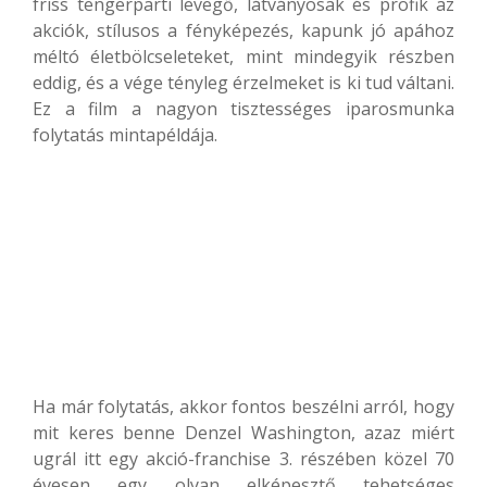
friss tengerparti levegő, látványosak és profik az
akciók, stílusos a fényképezés, kapunk jó apához
méltó életbölcseleteket, mint mindegyik részben
eddig, és a vége tényleg érzelmeket is ki tud váltani.
Ez a film a nagyon tisztességes iparosmunka
folytatás mintapéldája.
Ha már folytatás, akkor fontos beszélni arról, hogy
mit keres benne Denzel Washington, azaz miért
ugrál itt egy akció-franchise 3. részében közel 70
évesen egy olyan elképesztő tehetséges