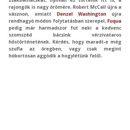
zsákbamacskát, nyilván ez történik itt is, a
rajongók is nagy örömére. Robert McCall újra a
vásznon, emiatt
Denzel Washington
újra
rendhagyó módon folytatásban szerepel,
Fuqua
pedig már harmadszor fut neki a kedvenc
szomszéd bácsink vérzivataros
hőstörténetének. Kérdés, hogy maradt-e még
szufla az öregben, vagy csak megint
hóbortosan aggódik a hogylétünk felől.