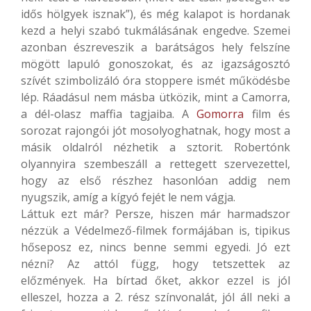
idős hölgyek isznak”), és még kalapot is hordanak
kezd a helyi szabó tukmálásának engedve. Szemei
azonban észreveszik a barátságos hely felszíne
mögött lapuló gonoszokat, és az igazságosztó
szívét szimbolizáló óra stoppere ismét működésbe
lép. Ráadásul nem másba ütközik, mint a Camorra,
a dél-olasz maffia tagjaiba. A
Gomorra
film és
sorozat rajongói jót mosolyoghatnak, hogy most a
másik oldalról nézhetik a sztorit. Robertónk
olyannyira szembeszáll a rettegett szervezettel,
hogy az első részhez hasonlóan addig nem
nyugszik, amíg a kígyó fejét le nem vágja.
Láttuk ezt már? Persze, hiszen már harmadszor
nézzük a Védelmező-filmek formájában is, tipikus
hőseposz ez, nincs benne semmi egyedi. Jó ezt
nézni? Az attól függ, hogy tetszettek az
előzmények. Ha bírtad őket, akkor ezzel is jól
elleszel, hozza a 2. rész színvonalát, jól áll neki a