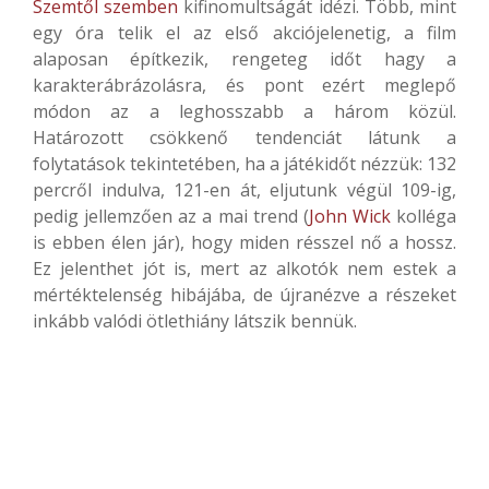
Szemtől szemben
kifinomultságát idézi. Több, mint
egy óra telik el az első akciójelenetig, a film
alaposan építkezik, rengeteg időt hagy a
karakterábrázolásra, és pont ezért meglepő
módon az a leghosszabb a három közül.
Határozott csökkenő tendenciát látunk a
folytatások tekintetében, ha a játékidőt nézzük: 132
percről indulva, 121-en át, eljutunk végül 109-ig,
pedig jellemzően az a mai trend (
John Wick
kolléga
is ebben élen jár), hogy miden résszel nő a hossz.
Ez jelenthet jót is, mert az alkotók nem estek a
mértéktelenség hibájába, de újranézve a részeket
inkább valódi ötlethiány látszik bennük.