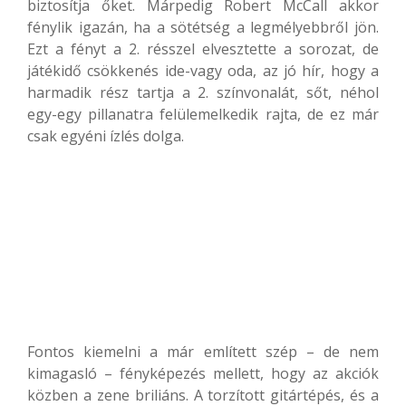
biztosítja őket.
Márpedig Robert McCall akkor
fénylik igazán, ha a sötétség a legmélyebbről jön.
Ezt a fényt a 2. résszel elvesztette a sorozat, de
játékidő csökkenés ide-vagy oda, az jó hír, hogy a
harmadik rész tartja a 2. színvonalát, sőt, néhol
egy-egy pillanatra felülemelkedik rajta, de ez már
csak egyéni ízlés dolga.
Fontos kiemelni a már említett szép – de nem
kimagasló – fényképezés mellett, hogy az akciók
közben a zene briliáns. A torzított gitártépés, és a