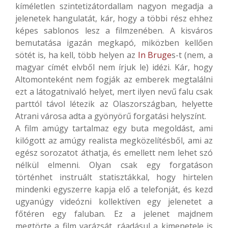
kíméletlen szintetizátordallam nagyon megadja a
jelenetek hangulatát, kár, hogy a többi rész ehhez
képes sablonos lesz a filmzenében. A kisváros
bemutatása igazán megkapó, miközben kellően
sötét is, ha kell, több helyen az
In Bruge
s-t (nem, a
magyar címét elvből nem írjuk le) idézi. Kár, hogy
Altomonteként nem fogják az emberek megtalálni
ezt a látogatnivaló helyet, mert ilyen nevű falu csak
parttól távol létezik az Olaszországban, helyette
Atrani városa adta a gyönyörű forgatási helyszínt.
A film amúgy tartalmaz egy buta megoldást, ami
kilógott az amúgy realista megközelítésből, ami az
egész sorozatot áthatja, és emellett nem lehet szó
nélkül elmenni. Olyan csak egy forgatáson
történhet instruált statisztákkal, hogy hirtelen
mindenki egyszerre kapja elő a telefonját, és kezd
ugyanúgy videózni kollektíven egy jelenetet a
főtéren egy faluban. Ez a jelenet majdnem
megtörte a film varázsát, ráadásul a kimenetele is