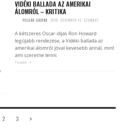
VIDÉKI BALLADA AZ AMERIKAI
ÁLOMRÓL – KRITIKA
POLGÁR GÁSPÁR
2020. DECEMBER 12. SZOMBAT
A kétszeres Oscar-díjas Ron Howard
legújabb rendezése, a Vidéki ballada az
amerikai álomról jóval kevesebb annál, mint
ami szeretne lenni.
Tovább
s
2
3