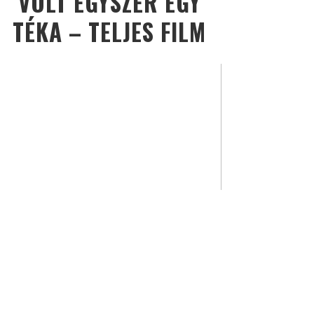
VOLT EGYSZER EGY
TÉKA – TELJES FILM