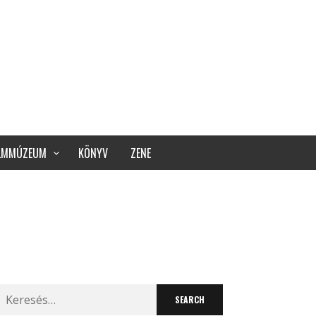
ILMMÚZEUM
KÖNYV
ZENE
Search
for: