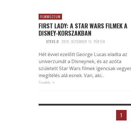
FILMMÚZEUM
FIRST LADY: A STAR WARS FILMEK A
DISNEY-KORSZAKBAN
STEVE-O
2019. DECEMBER 13. PÉNTEK
Hét évvel ezelőtt George Lucas eladta az
univerzumát a Disneynek, és az azóta
született Star Wars filmek igencsak vegye
megítélés alá esnek. Van, aki...
Tovább
1