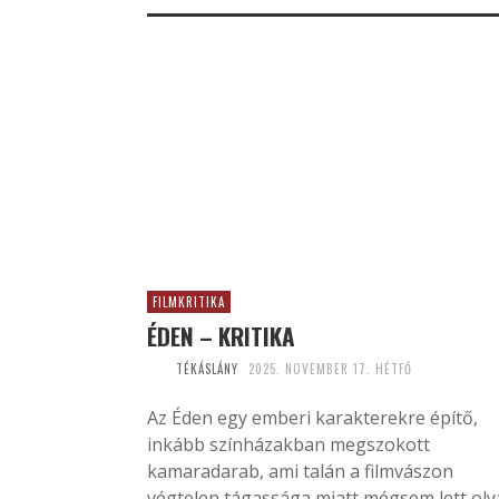
FILMKRITIKA
ÉDEN – KRITIKA
TÉKÁSLÁNY
2025. NOVEMBER 17. HÉTFŐ
Az Éden egy emberi karakterekre építő,
inkább színházakban megszokott
kamaradarab, ami talán a filmvászon
végtelen tágassága miatt mégsem lett ol