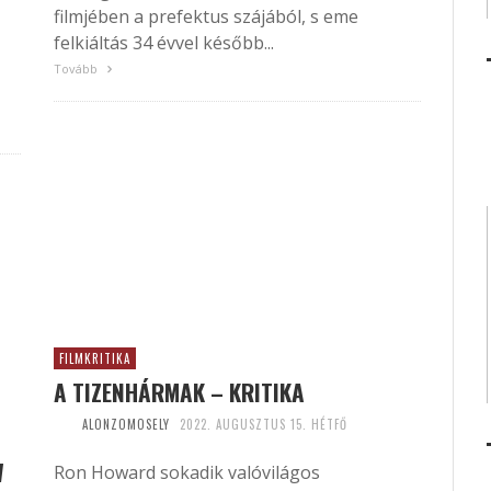
filmjében a prefektus szájából, s eme
felkiáltás 34 évvel később...
Tovább
FILMKRITIKA
A TIZENHÁRMAK – KRITIKA
ALONZOMOSELY
2022. AUGUSZTUS 15. HÉTFŐ
W
Ron Howard sokadik valóvilágos