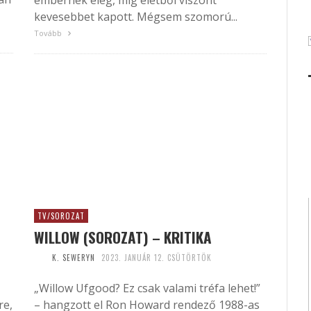
embernek elég, míg életből viszont
kevesebbet kapott. Mégsem szomorú...
Tovább
TV/SOROZAT
WILLOW (SOROZAT) – KRITIKA
K. SEWERYN
2023. JANUÁR 12. CSÜTÖRTÖK
„Willow Ufgood? Ez csak valami tréfa lehet!”
re,
– hangzott el Ron Howard rendező 1988-as