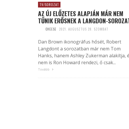
TV/SOROZAT
AZ ÚJ ELŐZETES ALAPJÁN MÁR NEM
TŰNIK ERŐSNEK A LANGDON-SOROZA
CHEESE
2021. AUGUSZTUS 28. SZOMBAT
Dan Brown ikonográfus hősét, Robert
Langdont a sorozatban már nem Tom
Hanks, hanem Ashley Zukerman alakítja, 
nem is Ron Howard rendezi, ő csak...
Tovább