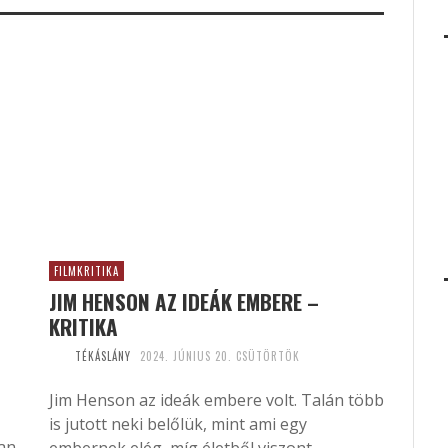
FILMKRITIKA
JIM HENSON AZ IDEÁK EMBERE –
KRITIKA
TÉKÁSLÁNY
2024. JÚNIUS 20. CSÜTÖRTÖK
Jim Henson az ideák embere volt. Talán több
is jutott neki belőlük, mint ami egy
yan