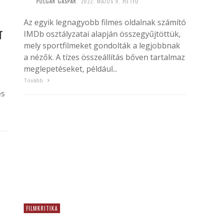
POLGÁR GÁSPÁR
2022. MÁJUS 9. HÉTFŐ
Az egyik legnagyobb filmes oldalnak számító
T
IMDb osztályzatai alapján összegyűjtöttük,
mely sportfilmeket gondolták a legjobbnak
a nézők. A tízes összeállítás bőven tartalmaz
meglepetéseket, például...
Tovább
és
FILMKRITIKA