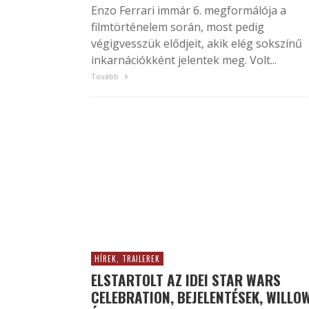
Enzo Ferrari immár 6. megformálója a
filmtörténelem során, most pedig
végigvesszük elődjeit, akik elég sokszínű
inkarnációkként jelentek meg. Volt...
Tovább
HÍREK, TRAILEREK
ELSTARTOLT AZ IDEI STAR WARS
CELEBRATION, BEJELENTÉSEK, WILLO