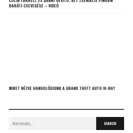
COLIN FARRELL ÉS DANNY DEVITO, KÉT ZSENIÁLIS PINGVIN
BARÁTI CSEVEGÉSE – VIDEÓ
MIKET NÉZVE HANGOLÓDJUNK A GRAND THEFT AUTO VI-RA?
Search
for: