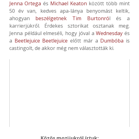
Jenna Ortega
és
Michael Keaton
között több mint
50 év van, kedves apa-lánya benyomást keltik,
ahogyan
beszélgetnek
Tim Burtonró
l és a
karrierjükről. Érdekes sztorikat osztanak meg.
Jenna például elmeséli, hogy jóval a
Wednesday
és
a
Beetlejuice Beetlejuice
előtt már a
Dumbóba
is
castingolt, de akkor még nem választották ki.
Közös mozijukról írtuk: