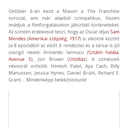
Október 6-án kezd a Maxon a The Franchise
sorozat, ami már alapból szimpatikus, hiszen
imádjuk a filmforgatásokon játszódó történeteket.
Az szintén érdekessé teszi, hogy az Oscar-díjas
Sam
Mendes
(
Amerikai szépség
,
1917
) is alkotók között
(a 8 epizódból az elsőt ő rendezte) és a társai is jól
csengő nevek: Armando Iannucci (
Sztálin halála
,
Avenue 5
), Jon Brown (
Utódlás
). A színészek
névsorát erősítik: Himesh Patel, Aya Cash, Billy
Manussen, Jessica Hynes, Daniel Brühl, Richard E.
Grant… Mindenképp belekóstolunk!