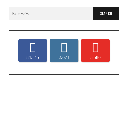
Search
for:
84,145
2,673
3,580