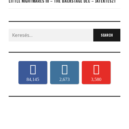
LITTLE NIGHTMARES III – THE BACKSTAGE DLC – JÁTÉKTESZT
Search
for:
84,145
2,673
3,580