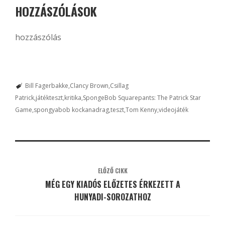
HOZZÁSZÓLÁSOK
hozzászólás
Bill Fagerbakke
Clancy Brown
Csillag
Patrick
játékteszt
kritika
SpongeBob Squarepants: The Patrick Star
Game
spongyabob kockanadrag
teszt
Tom Kenny
videojáték
ELŐZŐ CIKK
MÉG EGY KIADÓS ELŐZETES ÉRKEZETT A
HUNYADI-SOROZATHOZ