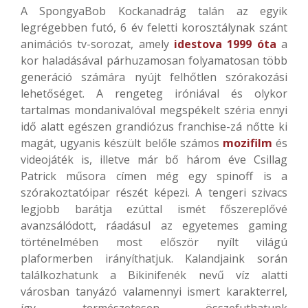
A SpongyaBob Kockanadrág talán az egyik
legrégebben futó, 6 év feletti korosztálynak szánt
animációs tv-sorozat, amely
idestova 1999 óta
a
kor haladásával párhuzamosan folyamatosan több
generáció számára nyújt felhőtlen szórakozási
lehetőséget. A rengeteg iróniával és olykor
tartalmas mondanivalóval megspékelt széria ennyi
idő alatt egészen grandiózus franchise-zá nőtte ki
magát, ugyanis készült belőle számos
mozifilm
és
videojáték is, illetve már bő három éve Csillag
Patrick műsora címen még egy spinoff is a
szórakoztatóipar részét képezi. A tengeri szivacs
legjobb barátja ezúttal ismét főszereplővé
avanzsálódott, ráadásul az egyetemes gaming
történelmében most először nyílt világú
plaformerben irányíthatjuk. Kalandjaink során
találkozhatunk a Bikinifenék nevű víz alatti
városban tanyázó valamennyi ismert karakterrel,
így természetesen összefuthatunk