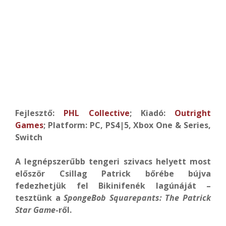
Fejlesztő:
PHL Collective
; Kiadó:
Outright
Games
; Platform: PC, PS4|5, Xbox One & Series,
Switch
A legnépszerűbb tengeri szivacs helyett most
először Csillag Patrick bőrébe bújva
fedezhetjük fel Bikinifenék lagúnáját –
tesztünk a
SpongeBob Squarepants: The Patrick
Star Game
-ről.