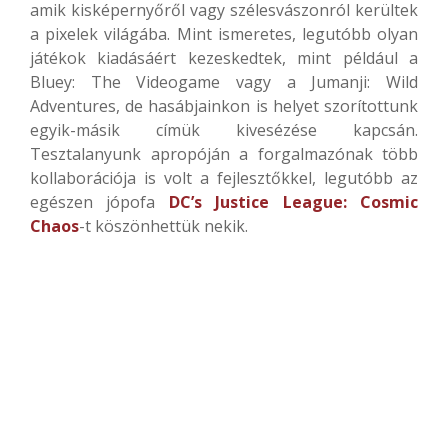
amik kisképernyőről vagy szélesvászonról kerültek
a pixelek világába. Mint ismeretes, legutóbb olyan
játékok kiadásáért kezeskedtek, mint például a
Bluey: The Videogame vagy a Jumanji: Wild
Adventures, de hasábjainkon is helyet szorítottunk
egyik-másik címük kivesézése kapcsán.
Tesztalanyunk apropóján a forgalmazónak több
kollaborációja is volt a fejlesztőkkel, legutóbb az
egészen jópofa
DC’s Justice League: Cosmic
Chaos
-t köszönhettük nekik.