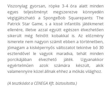
Viszonylag gyorsan, röpke 3-4 óra alatt minden
egyes teljesítményt megszerezve könnyedén
végigjátszható a SpongeBob Squarepants: The
Patrick Star Game, s a kissé infantilis játékmenet
ellenére, illetve azzal együtt egészen élvezhetően
sikerült még felnőtt kobakkal is. Az előzmény
ismerete nem nagyon számít ebben a történetben,
jómagam a kisképernyős változatot tekintve bő 30
esztendővel le vagyok maradva, tehát minden
porcikájában élvezhető játék. Ugyanakkor
egyértelműen azok számára készült, akik
valamennyire közel állnak ehhez a mókás világhoz.
(A tesztkódot a CENEGA Kft. biztosította.)