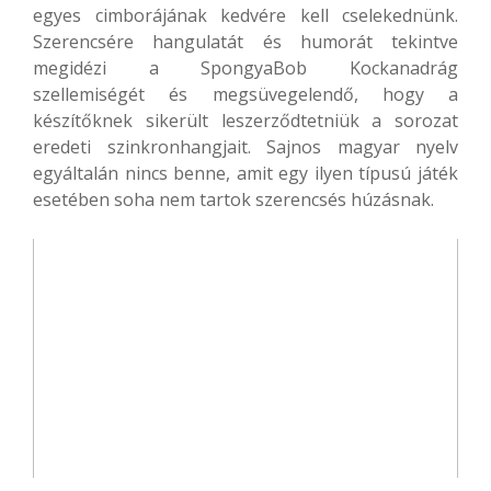
egyes cimborájának kedvére kell cselekednünk.
Szerencsére hangulatát és humorát tekintve
megidézi a SpongyaBob Kockanadrág
szellemiségét és megsüvegelendő, hogy a
készítőknek sikerült leszerződtetniük a sorozat
eredeti szinkronhangjait. Sajnos magyar nyelv
egyáltalán nincs benne, amit egy ilyen típusú játék
esetében soha nem tartok szerencsés húzásnak.