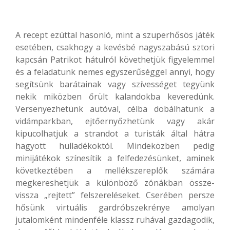
A recept ezúttal hasonló, mint a szuperhősös játék
esetében, csakhogy a kevésbé nagyszabású sztori
kapcsán Patrikot hátulról követhetjük figyelemmel
és a feladatunk nemes egyszerűséggel annyi, hogy
segítsünk barátainak vagy szívességet tegyünk
nekik miközben őrült kalandokba keveredünk.
Versenyezhetünk autóval, célba dobálhatunk a
vidámparkban, ejtőernyőzhetünk vagy akár
kipucolhatjuk a strandot a turisták által hátra
hagyott hulladékoktól. Mindeközben pedig
minijátékok színesítik a felfedezésünket, aminek
következtében a mellékszereplők számára
megkereshetjük a különböző zónákban össze-
vissza „rejtett” felszereléseket. Cserében persze
hősünk virtuális gardróbszekrénye amolyan
jutalomként mindenféle klassz ruhával gazdagodik,