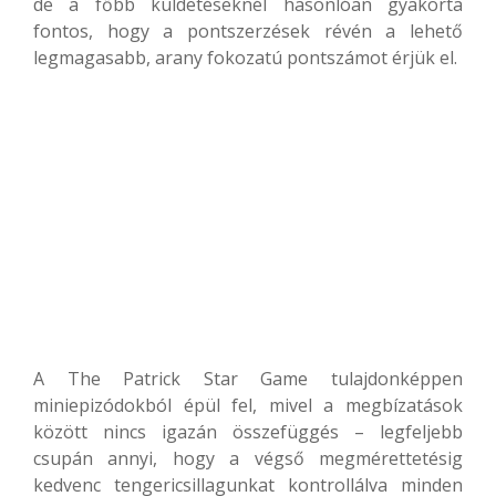
de a főbb küldetéseknél hasonlóan gyakorta
fontos, hogy a pontszerzések révén a lehető
legmagasabb, arany fokozatú pontszámot érjük el.
A The Patrick Star Game tulajdonképpen
miniepizódokból épül fel, mivel a megbízatások
között nincs igazán összefüggés – legfeljebb
csupán annyi, hogy a végső megmérettetésig
kedvenc tengericsillagunkat kontrollálva minden