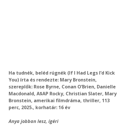
Ha tudnék, beléd rúgnék (If I Had Legs I’d Kick
You) írta és rendezte: Mary Bronstein,
szereplők: Rose Byrne,
Conan O’Brien, Danielle
Macdonald, A$AP Rocky, Christian Slater,
Mary
Bronstein, amerikai filmdráma, thriller, 113
perc, 2025., korhatár: 16 év
Anya jobban lesz, ígéri