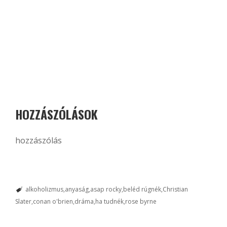
HOZZÁSZÓLÁSOK
hozzászólás
alkoholizmus
anyaság
asap rocky
beléd rúgnék
Christian
Slater
conan o'brien
dráma
ha tudnék
rose byrne