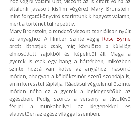
hoz végre valami újat, viszont az is elfért volna az
általunk javasolt kisfilm végére.) Mary Bronstein,
mint forgatókönyvíró szerintünk kihagyott valamit,
mert a történet túl repetitív.
Mary Bronstein, a rendező viszont zseniálisan nyúlt
az anyaghoz. A filmben szinte végig
Rose Byrne
arcát láthatjuk csak, míg körülötte a külvilág
elmosódott zajokból és képekből áll. Maga a
gyerek is csak egy hang a háttérben, miközben
szinte hozzá van kötve az anyjához, hasonló
módon, ahogyan a köldökzsinór-szerű szondája is,
amin keresztül táplálja. Ráadásul végtelenül őszinte
módon néha ez a gyerek a legidegesítőbb az
egészben. Pedig szoros a verseny a távollévő
férjjel, a munkahellyel, az idegenekkel, és
alapvetően az egész világgal szemben.