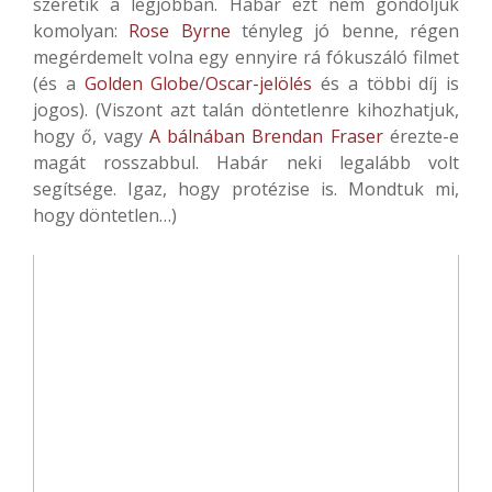
szeretik a legjobban. Habár ezt nem gondoljuk
komolyan:
Rose Byrne
tényleg jó benne, régen
megérdemelt volna egy ennyire rá fókuszáló filmet
(és a
Golden Globe
/
Oscar-jelölés
és a többi díj is
jogos). (Viszont azt talán döntetlenre kihozhatjuk,
hogy ő, vagy
A bálnában
Brendan Fraser
érezte-e
magát rosszabbul. Habár neki legalább volt
segítsége. Igaz, hogy protézise is. Mondtuk mi,
hogy döntetlen…)