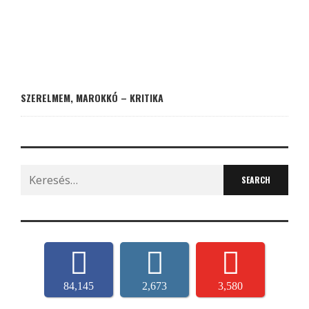
SZERELMEM, MAROKKÓ – KRITIKA
Search
for:
84,145
2,673
3,580