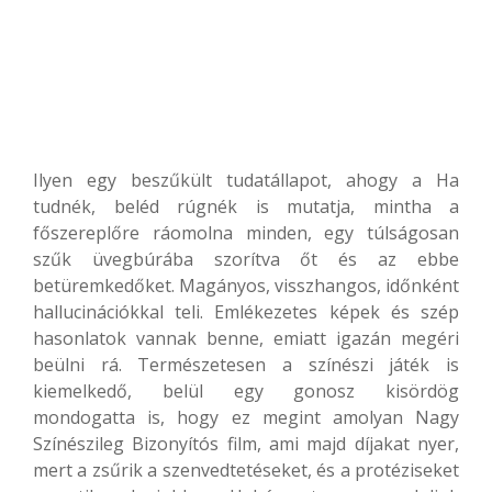
Ilyen egy beszűkült tudatállapot, ahogy a Ha
tudnék, beléd rúgnék is mutatja, mintha a
főszereplőre ráomolna minden, egy túlságosan
szűk üvegbúrába szorítva őt és az ebbe
betüremkedőket. Magányos, visszhangos, időnként
hallucinációkkal teli. Emlékezetes képek és szép
hasonlatok vannak benne, emiatt igazán megéri
beülni rá. Természetesen a színészi játék is
kiemelkedő, belül egy gonosz kisördög
mondogatta is, hogy ez megint amolyan Nagy
Színészileg Bizonyítós film, ami majd díjakat nyer,
mert a zsűrik a szenvedtetéseket, és a protéziseket