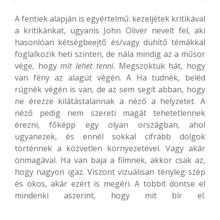
A fentiek alapján is egyértelmű: kezeljétek kritikával
a kritikánkat, ugyanis John Oliver nevelt fel, aki
hasonlóan kétségbeejtő és/vagy dühítő témákkal
foglalkozik heti szinten, de nála mindig az a műsor
vége, hogy
mit lehet tenni
. Megszoktuk hát, hogy
van fény az alagút végén. A Ha tudnék, beléd
rúgnék végén is van, de az sem segít abban, hogy
ne érezze kilátástalannak a néző a helyzetet. A
néző pedig nem szereti magát tehetetlennek
érezni, főképp egy olyan országban, ahol
ugyanezek, és ennél sokkal cifrább dolgok
történnek a közvetlen környezetével. Vagy akár
önmagával. Ha van baja a filmnek, akkor csak az,
hogy nagyon igaz. Viszont vizuálisan tényleg szép
és okos, akár ezért is megéri. A többit döntse el
mindenki aszerint, hogy mit bír el.