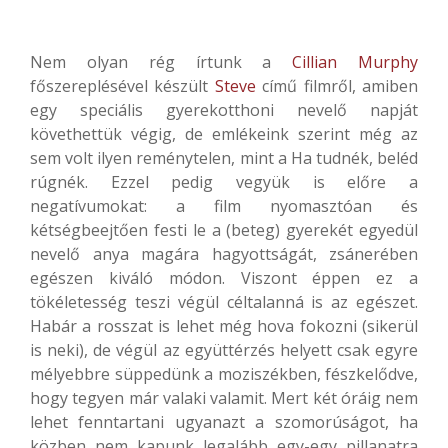
Nem olyan rég írtunk a
Cillian Murphy
főszereplésével készült
Steve
című filmről, amiben
egy speciális gyerekotthoni nevelő napját
követhettük végig, de emlékeink szerint még az
sem volt ilyen reménytelen, mint a Ha tudnék, beléd
rúgnék. Ezzel pedig vegyük is előre a
negatívumokat: a film nyomasztóan és
kétségbeejtően festi le a (beteg) gyerekét egyedül
nevelő anya magára hagyottságát, zsánerében
egészen kiváló módon. Viszont éppen ez a
tökéletesség teszi végül céltalanná is az egészet.
Habár a rosszat is lehet még hova fokozni (sikerül
is neki), de végül az együttérzés helyett csak egyre
mélyebbre süppedünk a moziszékben, fészkelődve,
hogy tegyen már valaki valamit. Mert két óráig nem
lehet fenntartani ugyanazt a szomorúságot, ha
közben nem kapunk legalább egy-egy pillanatra