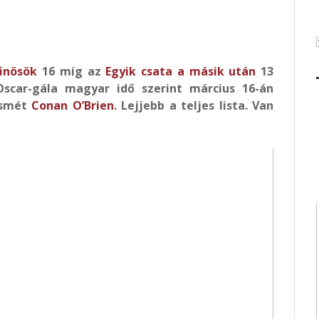
űnösök
16 míg az
Egyik csata a másik után
13
 Oscar-gála magyar idő szerint március 16-án
 ismét
Conan O’Brien
.
Lejjebb a teljes lista. Van