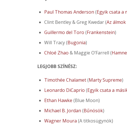
Paul Thomas Anderson
(
Egyik csata a 
Clint Bentley & Greg Kwedar (
Az álmok
Guillermo del Toro
(
Frankenstein
)
Will Tracy (
Bugonia
)
Chloé Zhao
& Maggie O’Farrell (
Hamne
LEGJOBB SZÍNÉSZ:
Timothée Chalamet
(
Marty Supreme
)
Leonardo DiCaprio
(
Egyik csata a mási
Ethan Hawke
(Blue Moon)
Michael B. Jordan
(
Bűnösök
)
Wagner Moura
(A titkosügynök)