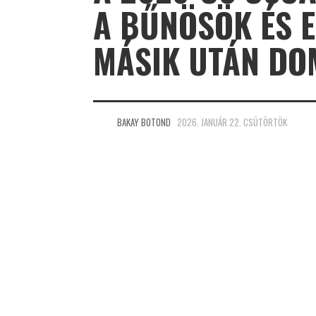
A BŰNÖSÖK ÉS E
MÁSIK UTÁN DO
BAKAY BOTOND
2026. JANUÁR 22. CSÜTÖRTÖK