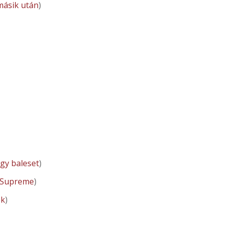
másik után
)
gy baleset
)
 Supreme
)
ék
)