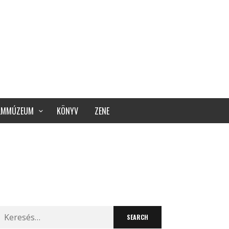
ILMMÚZEUM
KÖNYV
ZENE
Search
for: