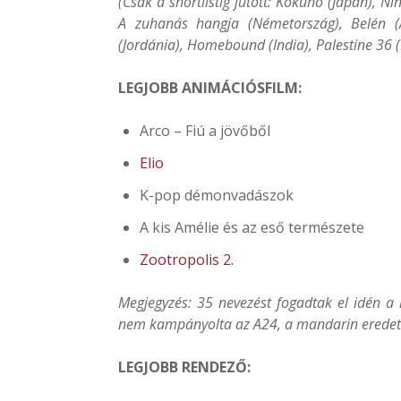
(Csak a shortlistig jutott: Kokuho (Japán), Ni
A zuhanás hangja (Németország), Belén (Ar
(Jordánia), Homebound (India), Palestine 36 (P
LEGJOBB ANIMÁCIÓSFILM:
Arco – Fiú a jövőből
Elio
K-pop démonvadászok
A kis Amélie és az eső természete
Zootropolis 2.
Megjegyzés: 35 nevezést fogadtak el idén a
nem kampányolta az A24, a mandarin eredetit
LEGJOBB RENDEZŐ: