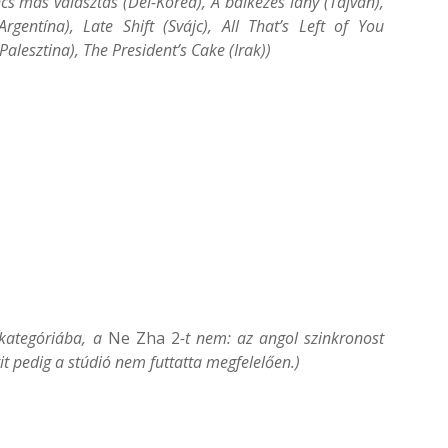
ncs más választás (Dél-Korea), A balkezes lány (Tajvan),
gentína), Late Shift (Svájc), All That’s Left of You
alesztina), The President’s Cake (Irak))
 kategóriába, a
Ne Zha 2
-t nem: az angol szinkronost
 pedig a stúdió nem futtatta megfelelően.)