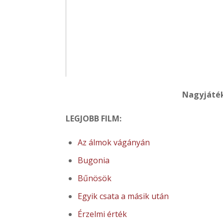
Nagyjáték
LEGJOBB FILM:
Az álmok vágányán
Bugonia
Bűnösök
Egyik csata a másik után
Érzelmi érték