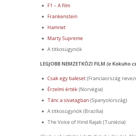
F1 – A film
Frankenstein
Hamnet
Marty Supreme
A titkosügynök
LEGJOBB NEMZETKÖZI FILM
(a
Kokuho
cs
Csak egy baleset
(Franciaország neveze
Érzelmi érték
(Norvégia)
Tánc a sivatagban
(Spanyolország)
A titkosügynök (Brazília)
The Voice of Hind Rajab (Tuniézia)