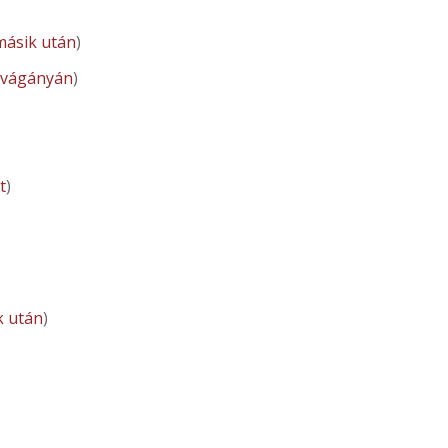
másik után
)
 vágányán
)
t
)
k után
)