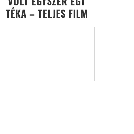
VOLT EGYSZER EGY
TÉKA – TELJES FILM