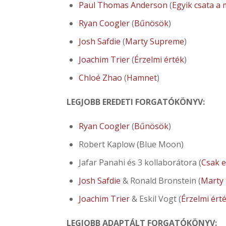
Paul Thomas Anderson
(
Egyik csata a 
Ryan Coogler
(
Bűnösök
)
Josh Safdie
(
Marty Supreme
)
Joachim Trier
(
Érzelmi érték
)
Chloé Zhao
(
Hamnet
)
LEGJOBB EREDETI FORGATÓKÖNYV:
Ryan Coogler
(
Bűnösök
)
Robert Kaplow (Blue Moon)
Jafar Panahi és 3 kollaborátora (
Csak e
Josh Safdie
& Ronald Bronstein (
Marty
Joachim Trier
& Eskil Vogt (
Érzelmi ért
LEGJOBB ADAPTÁLT FORGATÓKÖNYV: