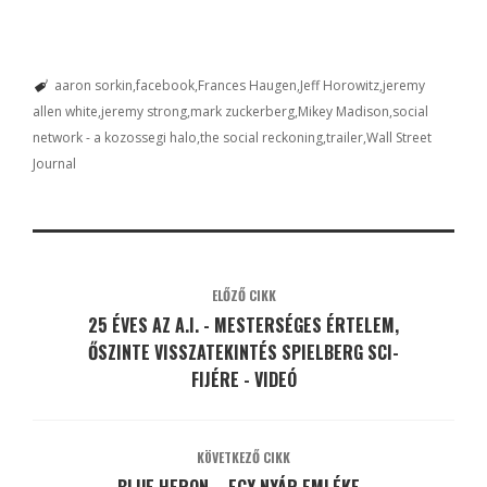
aaron sorkin
facebook
Frances Haugen
Jeff Horowitz
jeremy
allen white
jeremy strong
mark zuckerberg
Mikey Madison
social
network - a kozossegi halo
the social reckoning
trailer
Wall Street
Journal
ELŐZŐ CIKK
25 ÉVES AZ A.I. - MESTERSÉGES ÉRTELEM,
ŐSZINTE VISSZATEKINTÉS SPIELBERG SCI-
FIJÉRE - VIDEÓ
KÖVETKEZŐ CIKK
BLUE HERON – EGY NYÁR EMLÉKE -