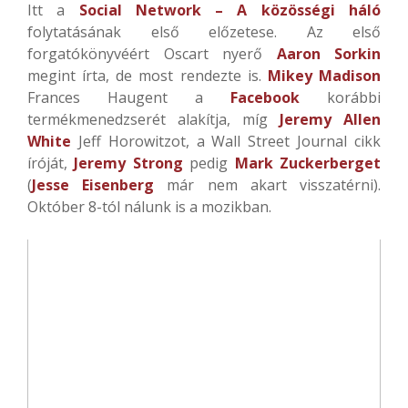
Itt
a
Social Network – A közösségi háló
folytatásának első előzetese.
Az első
forgatókönyvéért Oscart nyerő
Aaron Sorkin
megint írta, de most rendezte is.
Mikey Madison
Frances Haugent a
Facebook
korábbi
termékmenedzserét alakítja, míg
Jeremy Allen
White
Jeff Horowitzot, a Wall Street Journal cikk
íróját,
Jeremy Strong
pedig
Mark Zuckerberget
(
Jesse Eisenberg
már nem akart visszatérni).
Október 8-tól nálunk is a mozikban.