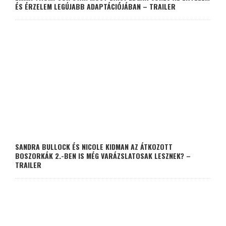
ÉS ÉRZELEM LEGÚJABB ADAPTÁCIÓJÁBAN – TRAILER
SANDRA BULLOCK ÉS NICOLE KIDMAN AZ ÁTKOZOTT
BOSZORKÁK 2.-BEN IS MÉG VARÁZSLATOSAK LESZNEK? –
TRAILER