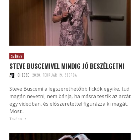
SZÍNES
STEVE BUSCEMIVEL MINDIG JÓ BESZÉLGETNI
CHEESE
2020. FEBRUÁR 19. SZERDA
Steve Buscemi a legszerethetőbb fickók egyike, tud
magán nevetni, nem bánja, ha másra teszik az arcát
egy videóban, és előszeretettel figurázza ki magát.
Most...
Tovább