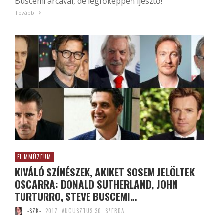
Buscemi arcával, de legfőképpen ijesztő!
Tovább
FILMMÚZEUM
KIVÁLÓ SZÍNÉSZEK, AKIKET SOSEM JELÖLTEK
OSCARRA: DONALD SUTHERLAND, JOHN
TURTURRO, STEVE BUSCEMI…
-SZK-
2017. AUGUSZTUS 30. SZERDA