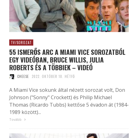
TV/SOROZAT
55 ISMERŐS ARC A MIAMI VICE SOROZATBÓL
EGY VIDEÓBAN, BRUCE WILLIS, JULIA
ROBERTS ÉS A TÖBBIEK – VIDEÓ
CHEESE
2022. OKTÓBER 10. HÉTFŐ
A Miami Vice sokunk által nézett sorozat volt, Don
Johnson ("Sonny" Crockett) és Philip Michael
Thomas (Ricardo Tubbs) kettőse 5 évadon át (1984-
1989 között)...
Tovább