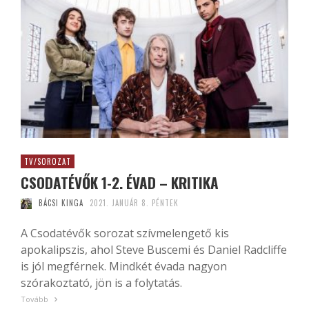
TV/SOROZAT
CSODATÉVŐK 1-2. ÉVAD – KRITIKA
BÁCSI KINGA
2021. JANUÁR 8. PÉNTEK
A Csodatévők sorozat szívmelengető kis
apokalipszis, ahol Steve Buscemi és Daniel Radcliffe
is jól megférnek. Mindkét évada nagyon
szórakoztató, jön is a folytatás.
Tovább