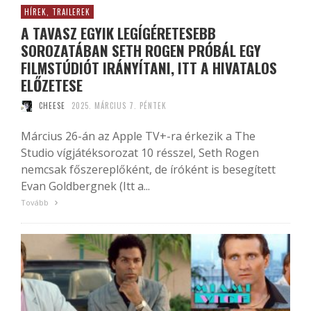
HÍREK, TRAILEREK
A TAVASZ EGYIK LEGÍGÉRETESEBB
SOROZATÁBAN SETH ROGEN PRÓBÁL EGY
FILMSTÚDIÓT IRÁNYÍTANI, ITT A HIVATALOS
ELŐZETESE
CHEESE
2025. MÁRCIUS 7. PÉNTEK
Március 26-án az Apple TV+-ra érkezik a The
Studio vígjátéksorozat 10 résszel, Seth Rogen
nemcsak főszereplőként, de íróként is besegített
Evan Goldbergnek (Itt a...
Tovább