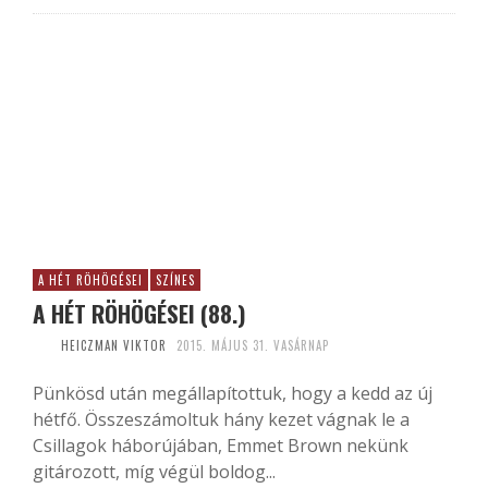
A HÉT RÖHÖGÉSEI
SZÍNES
A HÉT RÖHÖGÉSEI (88.)
HEICZMAN VIKTOR
2015. MÁJUS 31. VASÁRNAP
Pünkösd után megállapítottuk, hogy a kedd az új
hétfő. Összeszámoltuk hány kezet vágnak le a
Csillagok háborújában, Emmet Brown nekünk
gitározott, míg végül boldog...