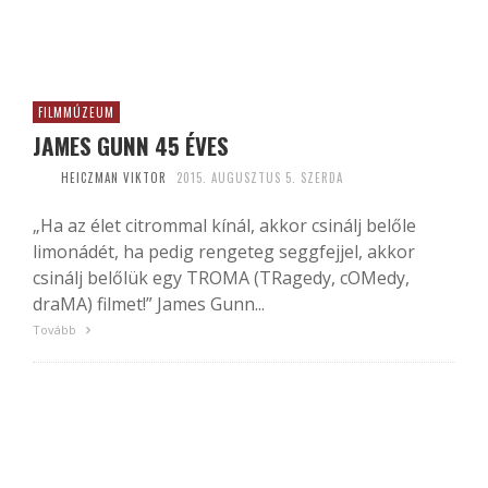
FILMMÚZEUM
JAMES GUNN 45 ÉVES
HEICZMAN VIKTOR
2015. AUGUSZTUS 5. SZERDA
„Ha az élet citrommal kínál, akkor csinálj belőle
limonádét, ha pedig rengeteg seggfejjel, akkor
csinálj belőlük egy TROMA (TRagedy, cOMedy,
draMA) filmet!” James Gunn...
Tovább