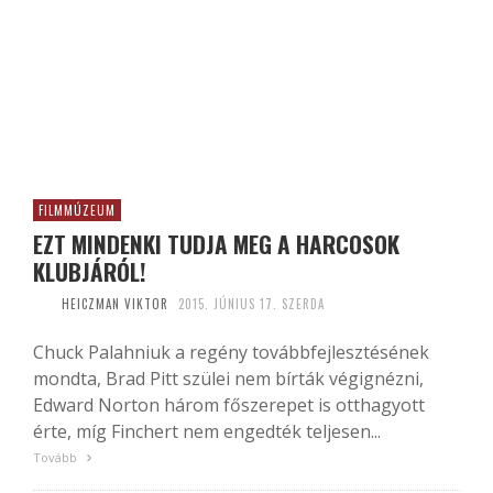
FILMMÚZEUM
EZT MINDENKI TUDJA MEG A HARCOSOK
KLUBJÁRÓL!
HEICZMAN VIKTOR
2015. JÚNIUS 17. SZERDA
Chuck Palahniuk a regény továbbfejlesztésének
mondta, Brad Pitt szülei nem bírták végignézni,
Edward Norton három főszerepet is otthagyott
érte, míg Finchert nem engedték teljesen...
Tovább