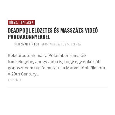
HÍREK, TRAILEREK
DEADPOOL ELŐZETES ÉS MASSZÁZS VIDEÓ
PANDAKÖNNYEKKEL
HEICZMAN VIKTOR
2015. AUGUSZTUS 5. SZERDA
Belefáradtunk már a Pókember remakek
tömkelegébe, ahogy abba is, hogy egy épkézláb
gonoszt nem tud felmutatni a Marvel több film óta.
A 20th Century...
Tovább