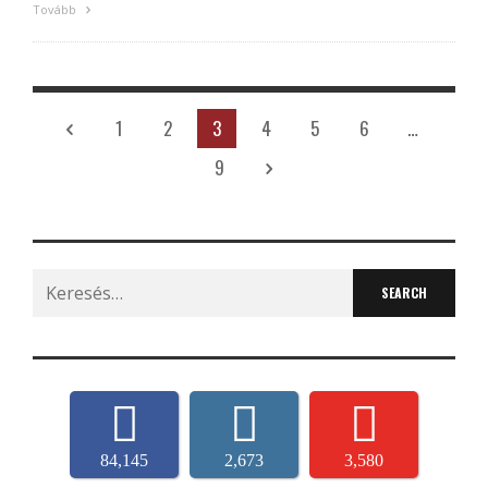
Tovább
1
2
3
4
5
6
…
9
Search
for:
84,145
2,673
3,580