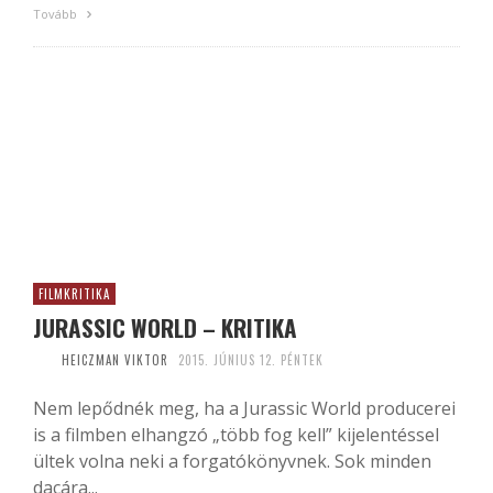
Tovább
FILMKRITIKA
JURASSIC WORLD – KRITIKA
HEICZMAN VIKTOR
2015. JÚNIUS 12. PÉNTEK
Nem lepődnék meg, ha a Jurassic World producerei
is a filmben elhangzó „több fog kell” kijelentéssel
ültek volna neki a forgatókönyvnek. Sok minden
dacára...