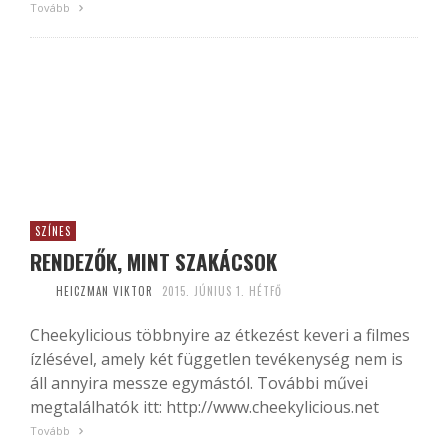
Tovább
SZÍNES
RENDEZŐK, MINT SZAKÁCSOK
HEICZMAN VIKTOR
2015. JÚNIUS 1. HÉTFŐ
Cheekylicious többnyire az étkezést keveri a filmes
ízlésével, amely két független tevékenység nem is
áll annyira messze egymástól. További művei
megtalálhatók itt: http://www.cheekylicious.net
Tovább