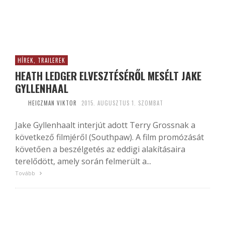
HÍREK, TRAILEREK
HEATH LEDGER ELVESZTÉSÉRŐL MESÉLT JAKE
GYLLENHAAL
HEICZMAN VIKTOR
2015. AUGUSZTUS 1. SZOMBAT
Jake Gyllenhaalt interjút adott Terry Grossnak a
következő filmjéről (Southpaw). A film promózását
követően a beszélgetés az eddigi alakításaira
terelődött, amely során felmerült a...
Tovább