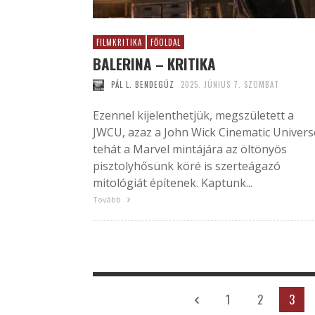
FILMKRITIKA
FŐOLDAL
BALERINA – KRITIKA
PÁL L. BENDEGÚZ
2025. JÚNIUS 7. SZOMBAT
Ezennel kijelenthetjük, megszületett a
JWCU, azaz a John Wick Cinematic Univers
tehát a Marvel mintájára az öltönyös
pisztolyhősünk köré is szerteágazó
mitológiát építenek. Kaptunk...
Tovább
1
2
3