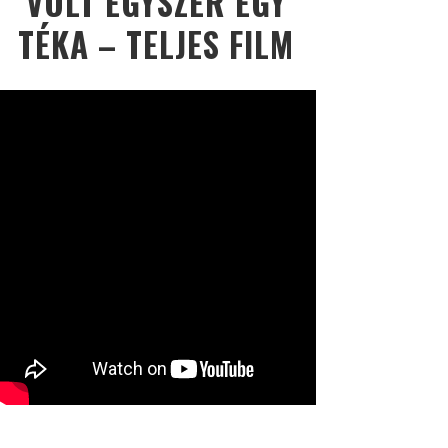
VOLT EGYSZER EGY
TÉKA – TELJES FILM