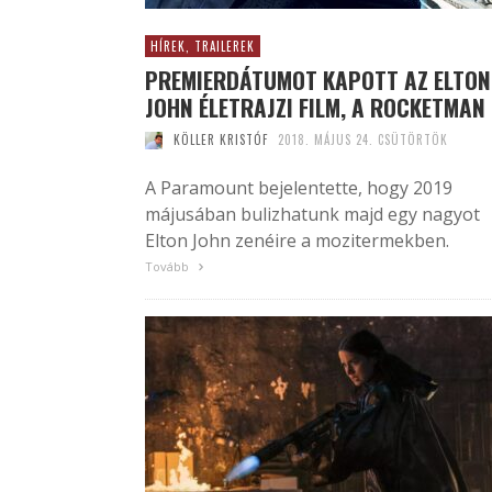
HÍREK, TRAILEREK
PREMIERDÁTUMOT KAPOTT AZ ELTON
JOHN ÉLETRAJZI FILM, A ROCKETMAN
KÖLLER KRISTÓF
2018. MÁJUS 24. CSÜTÖRTÖK
A Paramount bejelentette, hogy 2019
májusában bulizhatunk majd egy nagyot
Elton John zenéire a mozitermekben.
Tovább