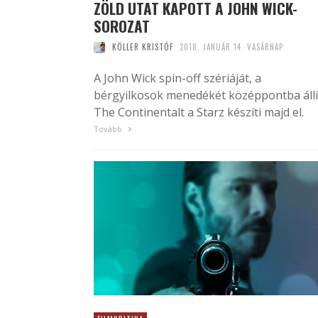
ZÖLD UTAT KAPOTT A JOHN WICK-
SOROZAT
KÖLLER KRISTÓF
2018. JANUÁR 14. VASÁRNAP
A John Wick spin-off szériáját, a
bérgyilkosok menedékét középpontba állí
The Continentalt a Starz készíti majd el.
Tovább