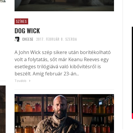
SZÍNES
DOG WICK
CHEESE
2017. FEBRUÁR 8. SZERDA
A John Wick szép sikere után borítékolható
volt a folytatás, sőt már Keanu Reeves egy
esetleges trilógiává való kibővítésről is
beszélt. Amíg február 23-án...
Tovább