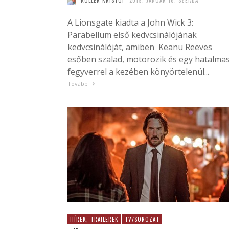
KÖLLER KRISTÓF
2019. JANUÁR 16. SZERDA
A Lionsgate kiadta a John Wick 3:
Parabellum első kedvcsinálójának
kedvcsinálóját, amiben Keanu Reeves
esőben szalad, motorozik és egy hatalma
fegyverrel a kezében könyörtelenül...
Tovább
HÍREK, TRAILEREK
TV/SOROZAT