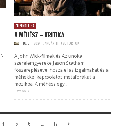
FILMKRITIKA
A MÉHÉSZ – KRITIKA
HUJBI
2024. JANUÁR 11. CSÜTÖRTÖK
e,
A John Wick-filmek és Az unoka
szerelemgyereke Jason Statham
főszereplésével hozza el az izgalmakat és a
méhekkel kapcsolatos metaforákat a
mozikba. A méhész egy...
Tovább
4
5
6
…
17