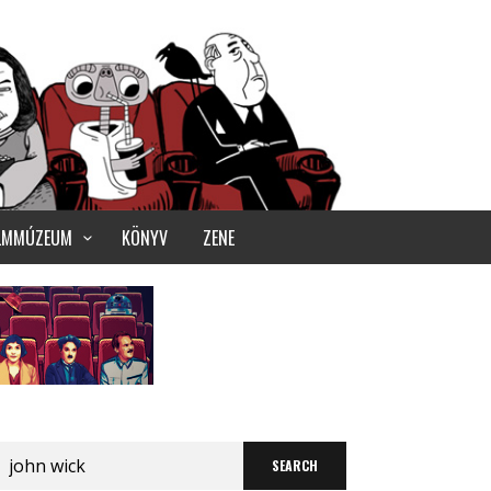
ILMMÚZEUM
KÖNYV
ZENE
Search
for: