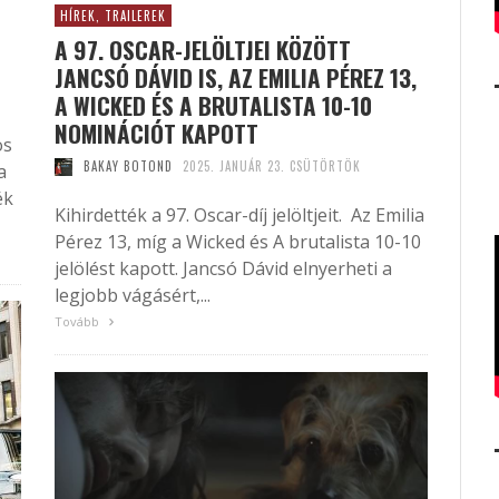
HÍREK, TRAILEREK
A 97. OSCAR-JELÖLTJEI KÖZÖTT
JANCSÓ DÁVID IS, AZ EMILIA PÉREZ 13,
A WICKED ÉS A BRUTALISTA 10-10
NOMINÁCIÓT KAPOTT
os
BAKAY BOTOND
2025. JANUÁR 23. CSÜTÖRTÖK
a
ék
Kihirdették a 97. Oscar-díj jelöltjeit. Az Emilia
Pérez 13, míg a Wicked és A brutalista 10-10
jelölést kapott. Jancsó Dávid elnyerheti a
legjobb vágásért,...
Tovább