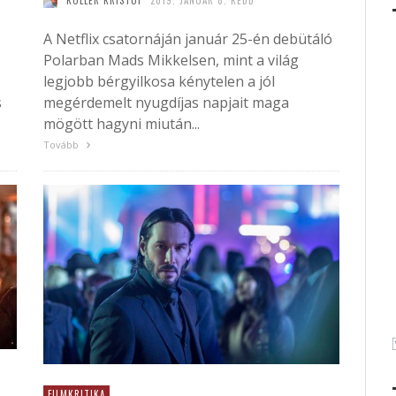
KÖLLER KRISTÓF
2019. JANUÁR 8. KEDD
A Netflix csatornáján január 25-én debütáló
Polarban Mads Mikkelsen, mint a világ
legjobb bérgyilkosa kénytelen a jól
s
megérdemelt nyugdíjas napjait maga
mögött hagyni miután...
Tovább
FILMKRITIKA