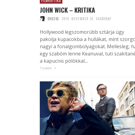
FILMKRITIKA
JOHN WICK – KRITIKA
CHEESE
2014. NOVEMBER 16. VASÁRNAP
Hollywood legszomorúbb sztárja úgy
pakolja kupacokba a hullákat, mint szorg
nagyi a fonalgombolyagokat. Mellesleg, h
egy szabóm lenne Keanuval, tuti szakítan
a kapucnis pólókkal....
Tovább