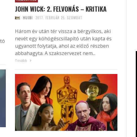
JOHN WICK: 2. FELVONÁS – KRITIKA
HUJBI
2017. FEBRUÁR 25. SZOMBAT
Három év után tér vissza a bérgyilkos, aki
nevét egy köhögéscsillapító után kapta és
tó
ugyanott folytatja, ahol az előző részben
abbahagyta. A szakszervezet nem...
Tovább