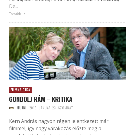
De...
Tovább
FILMKRITIKA
GONDOLJ RÁM – KRITIKA
HUJBI
2016. JANUÁR 23. SZOMBAT
Kern András nagyon régen jelentkezett már
filmmel, így nagy várakozás előzte meg a