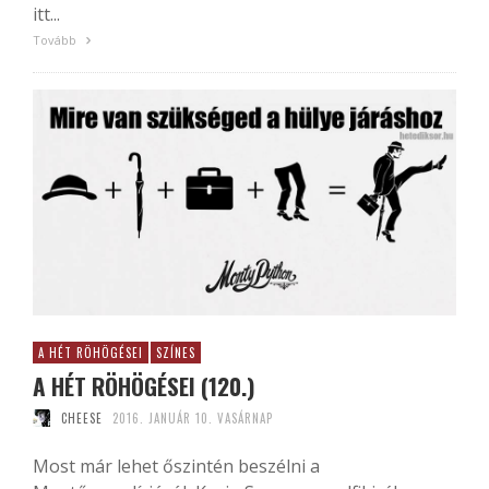
itt...
Tovább
A HÉT RÖHÖGÉSEI
SZÍNES
A HÉT RÖHÖGÉSEI (120.)
CHEESE
2016. JANUÁR 10. VASÁRNAP
Most már lehet őszintén beszélni a