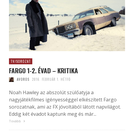
TV/SOROZAT
FARGO 1-2. ÉVAD – KRITIKA
AVOROS
2016. FEBRUÁR 1. HÉTFŐ
Noah Hawley az abszolút szülőatyja a
nagyjátékfilmes igényességgel elkészített Fargo
sorozatnak, ami az FX jóvoltából látott napvilágot.
Eddig két évadot kaptunk meg és már...
Tovább