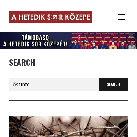
SEARCH
Search
for: