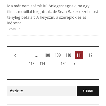
Ma már nem számít különlegességnek, ha egy
filmet mobillal forgatnak, de Sean Baker ezzel most
tényleg betalált. A helyszín, a szereplők és az
időpont...
Tovább
1
…
108
109
110
111
112
113
114
…
130
Search
for: