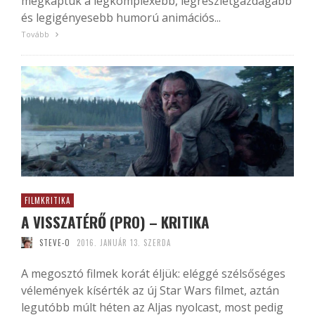
megkaptuk a legkomplexebb, legrészletgazdagabb
és legigényesebb humorú animációs...
Tovább
FILMKRITIKA
A VISSZATÉRŐ (PRO) – KRITIKA
STEVE-O
2016. JANUÁR 13. SZERDA
A megosztó filmek korát éljük: eléggé szélsőséges
vélemények kísérték az új Star Wars filmet, aztán
legutóbb múlt héten az Aljas nyolcast, most pedig