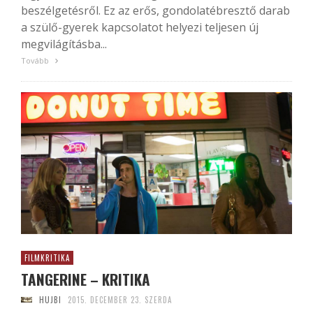
beszélgetésről. Ez az erős, gondolatébresztő darab
a szülő-gyerek kapcsolatot helyezi teljesen új
megvilágításba...
Tovább
FILMKRITIKA
TANGERINE – KRITIKA
HUJBI
2015. DECEMBER 23. SZERDA