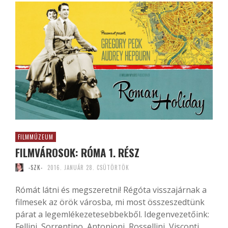
FILMMÚZEUM
FILMVÁROSOK: RÓMA 1. RÉSZ
-SZK-
2016. JANUÁR 28. CSÜTÖRTÖK
Rómát látni és megszeretni! Régóta visszajárnak a
filmesek az örök városba, mi most összeszedtünk
párat a legemlékezetesebbekből. Idegenvezetőink:
Fellini, Sorrentino, Antonioni, Rossellini, Visconti,