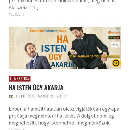
produkciót. Aztán kaptunk is valamit, meg nem is.
Aki szereti őt,...
Tovább
FILMKRITIKA
HA ISTEN ÚGY AKARJA
HUJBI
2016. JANUÁR 20. SZERDA
Ebben a hamisíthatatlan olasz vígjátékban egy apa
próbálja megmenteni fia lelkét. A dolgot némileg
megnehezíti, hogy Istennel kell megmérkőznie.
Tovább