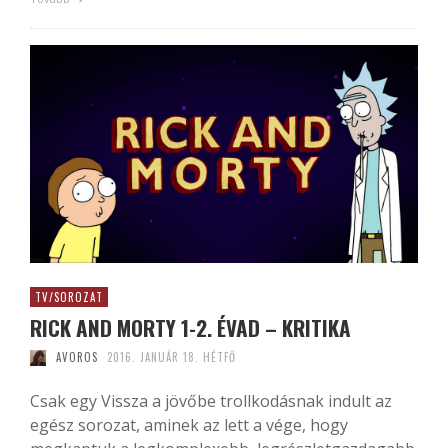
TV/SOROZAT
RICK AND MORTY 1-2. ÉVAD – KRITIKA
AVOROS
2016. JANUÁR 18. HÉTFŐ
Csak egy Vissza a jövőbe trollkodásnak indult az
egész sorozat, aminek az lett a vége, hogy