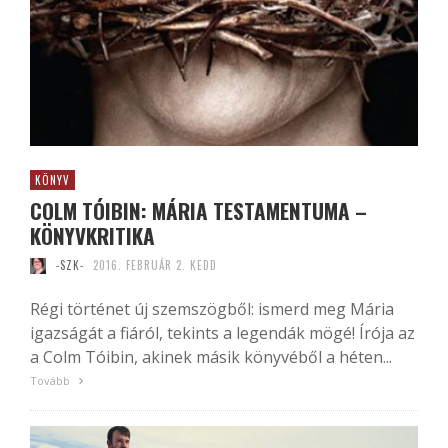
KÖNYV
COLM TÓIBIN: MÁRIA TESTAMENTUMA –
KÖNYVKRITIKA
-SZK-
2016. FEBRUÁR 2. KEDD
Régi történet új szemszögből: ismerd meg Mária
igazságát a fiáról, tekints a legendák mögé! Írója az
a Colm Tóibin, akinek másik könyvéből a héten...
Tovább