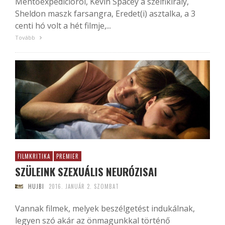
Mentőexpedícióról, Kevin Spacey a szelfikirály,
Sheldon maszk farsangra, Eredet(i) asztalka, a 3
centi hó volt a hét filmje,...
Tovább
FILMKRITIKA
PREMIER
SZÜLEINK SZEXUÁLIS NEURÓZISAI
HUJBI
2016. JANUÁR 2. SZOMBAT
Vannak filmek, melyek beszélgetést indukálnak,
legyen szó akár az önmagunkkal történő