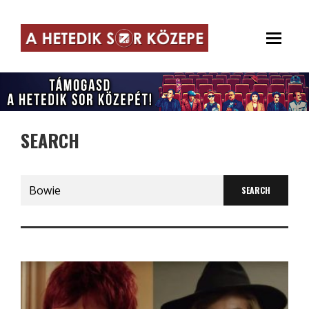
SEARCH
Search
for: