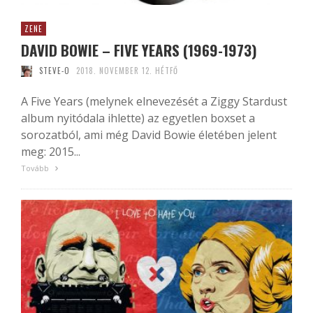
ZENE
DAVID BOWIE – FIVE YEARS (1969-1973)
STEVE-O
2018. NOVEMBER 12. HÉTFŐ
A Five Years (melynek elnevezését a Ziggy Stardust
album nyitódala ihlette) az egyetlen boxset a
sorozatból, ami még David Bowie életében jelent
meg: 2015...
Tovább