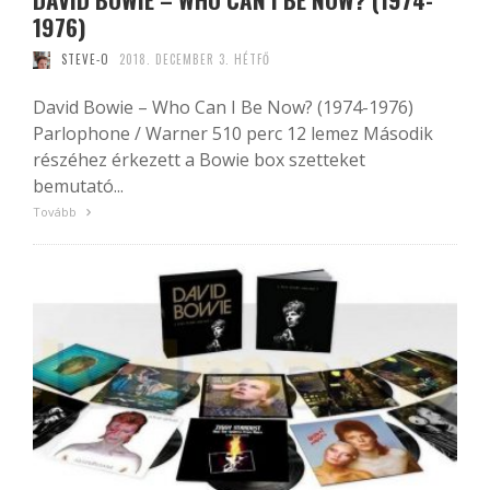
1976)
STEVE-O
2018. DECEMBER 3. HÉTFŐ
David Bowie – Who Can I Be Now? (1974-1976)
Parlophone / Warner 510 perc 12 lemez Második
részéhez érkezett a Bowie box szetteket
bemutató...
Tovább