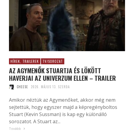
HÍREK, TRAILEREK
TV/SOROZAT
AZ AGYMENŐK STUARTJA ÉS LÖKÖTT
HAVERJAI AZ UNIVERZUM ELLEN – TRAILER
CHEESE
2026. MÁJUS 13. SZERDA
Amikor néztük az Agymenőket, akkor még nem
sejtettük, hogy egyszer majd a képregényboltos
Stuart (Kevin Sussman) is kap egy különálló
sorozatot. A Stuart az...
Tovább