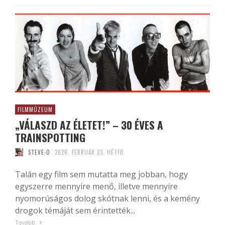
FILMMÚZEUM
„VÁLASZD AZ ÉLETET!” – 30 ÉVES A
TRAINSPOTTING
STEVE-O
2026. FEBRUÁR 23. HÉTFŐ
Talán egy film sem mutatta meg jobban, hogy
egyszerre mennyire menő, illetve mennyire
nyomorúságos dolog skótnak lenni, és a kemény
drogok témáját sem érintették...
Tovább