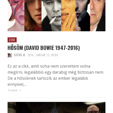
ZENE
HŐSÖM (DAVID BOWIE 1947-2016)
STEVE-O
2016. JANUÁR 12. KEDD
Ez az a cikk, amit soha nem szerettem volna
megírni, legalábbis egy darabig még biztosan nem.
De a hősöknek tartozik az ember legalább
ennyivel,...
Tovább