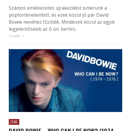
Számos emlékezetes újrakezdést ismerünk a
poptörténelemből, és ezek közül jó pár David
Bowie nevéhez fűződik. Mindezek közül az egyik
legjelentősebb az ő ún. berlini...
Tovább
ZENE
DAVID BOWIE – WHO CAN I BE NOW? (1974-