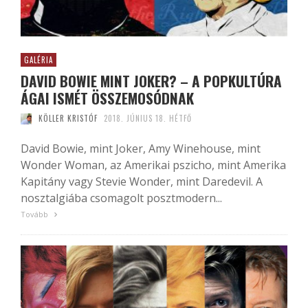
GALÉRIA
DAVID BOWIE MINT JOKER? – A POPKULTÚRA
ÁGAI ISMÉT ÖSSZEMOSÓDNAK
KÖLLER KRISTÓF
2018. JÚNIUS 18. HÉTFŐ
David Bowie, mint Joker, Amy Winehouse, mint
Wonder Woman, az Amerikai pszicho, mint Amerika
Kapitány vagy Stevie Wonder, mint Daredevil. A
nosztalgiába csomagolt posztmodern...
Tovább