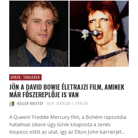
HÍREK, TRAILEREK
JÖN A DAVID BOWIE ÉLETRAJZI FILM, AMINEK
MÁR FŐSZEREPLŐJE IS VAN
KÖLLER KRISTÓF
2019. FEBRUÁR 1. PÉNTEK
A Queen/ Freddie Mercury film, a Bohém rapszódia
hatalmas sikere úgy tűnik kitaposta a zenés
biopicoc előtt az utat, így az Elton John karrierjét...