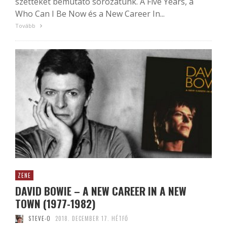
szetteket bemutató sorozatunk. A Five Years, a
Who Can I Be Now és a New Career In...
Tovább
ZENE
DAVID BOWIE – A NEW CAREER IN A NEW
TOWN (1977-1982)
STEVE-O
2018. DECEMBER 17. HÉTFŐ