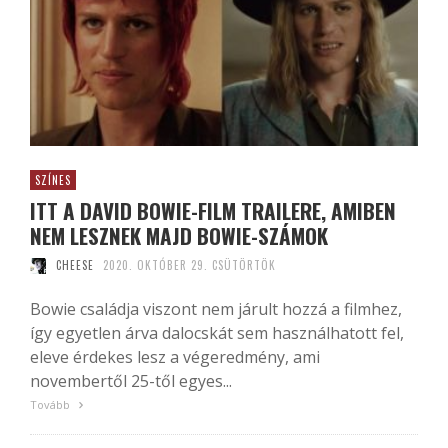
SZÍNES
ITT A DAVID BOWIE-FILM TRAILERE, AMIBEN
NEM LESZNEK MAJD BOWIE-SZÁMOK
CHEESE
2020. OKTÓBER 29. CSÜTÖRTÖK
Bowie családja viszont nem járult hozzá a filmhez,
így egyetlen árva dalocskát sem használhatott fel,
eleve érdekes lesz a végeredmény, ami
novembertől 25-től egyes...
Tovább