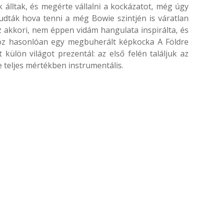
 álltak, és megérte vállalni a kockázatot, még úgy
tudták hova tenni a még Bowie szintjén is váratlan
z akkori, nem éppen vidám hangulata inspirálta, és
öz hasonlóan egy megbuherált képkocka A Földre
t külön világot prezentál: az első felén találjuk az
 teljes mértékben instrumentális.