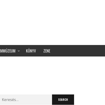
ILMMÚZEUM
KÖNYV
ZENE
Search
for: