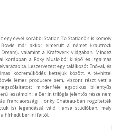
z egy évvel korábbi Station To Stationön is komoly
s Bowie már akkor elmerült a német krautrock
 Dream), valamint a Kraftwerk világában. Mindez
al korábban a Roxy Music-ból kilépő és izgalmas
elvarázsolta. Leszervezett egy találkozót Enóval, és
mas közreműködés kettejük között. A tévhittel
 Bowie lemez producere sem, viszont részt vett a
gszólaltatott mindenféle egzotikus billentyűs
erű leszámolni: a Berlin trilógia jelentős része nem
dás franciaországi Honky Chateau-ban rögzítették
tuk is) legendássá váló Hansa stúdióban, mely
 hírhedt berlini faltól.