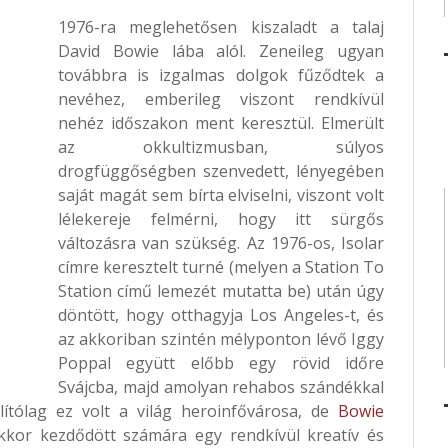
1976-ra meglehetősen kiszaladt a talaj
David Bowie lába alól. Zeneileg ugyan
továbbra is izgalmas dolgok fűződtek a
nevéhez, emberileg viszont rendkívül
nehéz időszakon ment keresztül. Elmerült
az okkultizmusban, súlyos
drogfüggőségben szenvedett, lényegében
saját magát sem bírta elviselni, viszont volt
lélekereje felmérni, hogy itt sürgős
változásra van szükség. Az 1976-os, Isolar
címre keresztelt turné (melyen a Station To
Station című lemezét mutatta be) után úgy
döntött, hogy otthagyja Los Angeles-t, és
az akkoriban szintén mélyponton lévő Iggy
Poppal együtt előbb egy rövid időre
Svájcba, majd amolyan rehabos szándékkal
lítólag ez volt a világ heroinfővárosa, de
Bowie
ekkor kezdődött számára egy rendkívül kreatív és