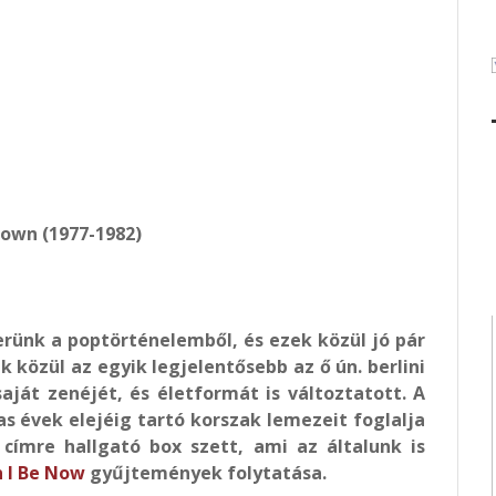
own (1977-1982)
ünk a poptörténelemből, és ezek közül jó pár
közül az egyik legjelentősebb az ő ún. berlini
saját zenéjét, és életformát is változtatott. A
as évek elejéig tartó korszak lemezeit foglalja
ímre hallgató box szett, ami az általunk is
 I Be Now
gyűjtemények folytatása.