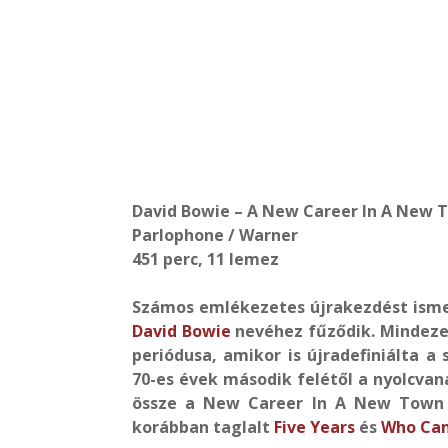
David Bowie – A New Career In A New T
Parlophone / Warner
451 perc, 11 lemez
Számos emlékezetes újrakezdést ismer
David Bowie
nevéhez fűződik. Mindezek 
periódusa, amikor is újradefiniálta a 
70-es évek második felétől a nyolcvan
össze a New Career In A New Town c
korábban taglalt
Five Years
és
Who Can