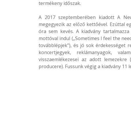
termékeny időszak.
A 2017 szeptemberében kiadott A Ne
megegyezik az előző kettőével. Ezúttal e
óra sem kevés. A kiadvány tartalmazza 
mottóval indul („Sometimes I feel the ne
továbblépjek”), és jó sok érdekességet re
koncertjegyek, reklámanyagok, vala
visszaemlékezesei az adott lemezekre 
producere). Fussunk végig a kiadvány 11 