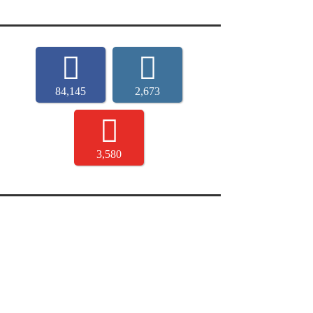
84,145
2,673
3,580