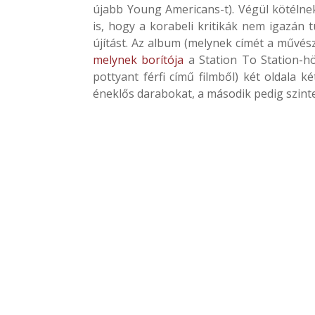
újabb Young Americans-t). Végül kötélnek
is, hogy a korabeli kritikák nem igazán 
újítást. Az album (melynek címét a művés
melynek borítója
a Station To Station-h
pottyant férfi című filmből) két oldala ké
éneklős darabokat, a második pedig szinte