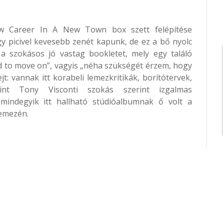
w Career In A New Town box szett felépítése
gy picivel kevesebb zenét kapunk, de ez a bő nyolc
a szokásos jó vastag bookletet, mely egy találó
ed to move on”, vagyis „néha szükségét érzem, hogy
jt: vannak itt korabeli lemezkritikák, borítótervek,
mint Tony Visconti szokás szerint izgalmas
(mindegyik itt hallható stúdióalbumnak ő volt a
lemezén.