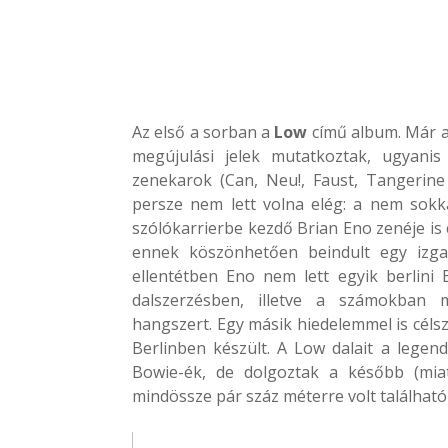
Az első a sorban a
Low
című album. Már a
megújulási jelek mutatkoztak, ugyani
zenekarok (Can, Neu!, Faust, Tangerine
persze nem lett volna elég: a nem sokk
szólókarrierbe kezdő Brian Eno zenéje is 
ennek köszönhetően beindult egy izgal
ellentétben Eno nem lett egyik berlini
dalszerzésben, illetve a számokban me
hangszert. Egy másik hiedelemmel is célsz
Berlinben készült. A Low dalait a legen
Bowie-ék, de dolgoztak a később (miat
mindössze pár száz méterre volt található a