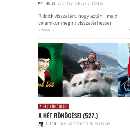
HUJBI
2013. SZEPTEMBER 6. PÉNTEK
Riddick visszatért, hogy aztán… majd
valamikor megint visszatérhessen.
Tovább
A HÉT RÖHÖGÉSEI
A HÉT RÖHÖGÉSEI (527.)
CHEESE
2024. SZEPTEMBER 15. VASÁRNAP