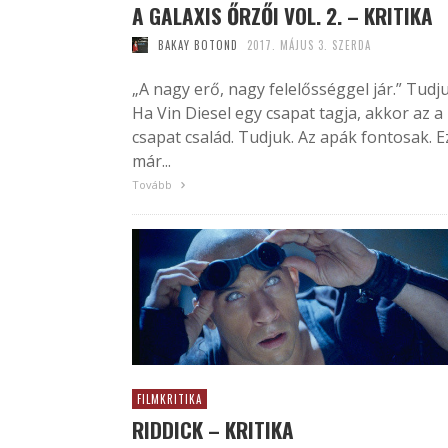
A GALAXIS ŐRZŐI VOL. 2. – KRITIKA
BAKAY BOTOND
2017. MÁJUS 3. SZERDA
„A nagy erő, nagy felelősséggel jár.” Tudju
Ha Vin Diesel egy csapat tagja, akkor az a
csapat család. Tudjuk. Az apák fontosak. E
már...
Tovább
FILMKRITIKA
RIDDICK – KRITIKA