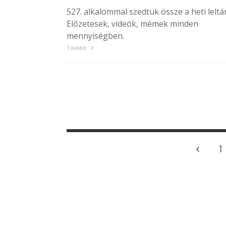
527. alkalommal szedtük össze a heti leltár
Előzetesek, videók, mémek minden
mennyiségben.
Tovább
1