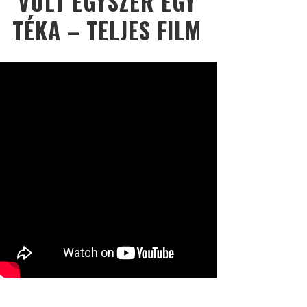
VOLT EGYSZER EGY
TÉKA – TELJES FILM