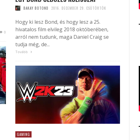
BAKAY BOTOND
2016. DECEMBER 29. CSÜTÖRTÖK
Hogy ki lesz Bond, és hogy lesz a 25.
hivatalos film elvileg 2018 októberében,
0
arról nem tudunk, maga Daniel Craig se
tudja még, de...
Tovább
GAMING