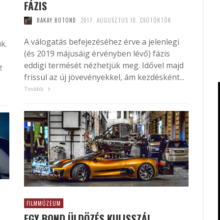
FÁZIS
BAKAY BOTOND
2017. AUGUSZTUS 10. CSÜTÖRTÖK
A válogatás befejezéséhez érve a jelenlegi
k.
(és 2019 májusáig érvényben lévő) fázis
eddigi termését nézhetjük meg. Idővel majd
z
frissül az új jövevényekkel, ám kezdésként...
Tovább
FILMMÚZEUM
EGY BOND ÜLDÖZÉS KULISSZÁI