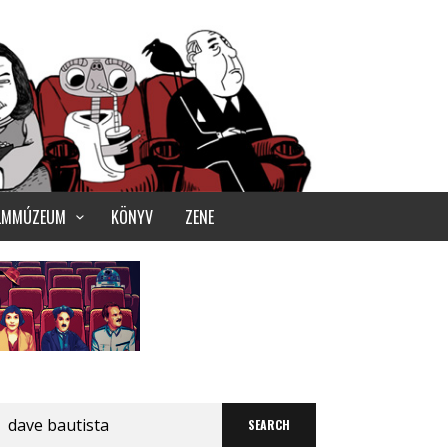
ILMMÚZEUM
KÖNYV
ZENE
Search
for: