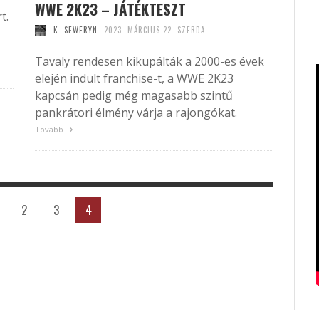
WWE 2K23 – JÁTÉKTESZT
t.
K. SEWERYN
2023. MÁRCIUS 22. SZERDA
Tavaly rendesen kikupálták a 2000-es évek
elején indult franchise-t, a WWE 2K23
kapcsán pedig még magasabb szintű
pankrátori élmény várja a rajongókat.
Tovább
2
3
4