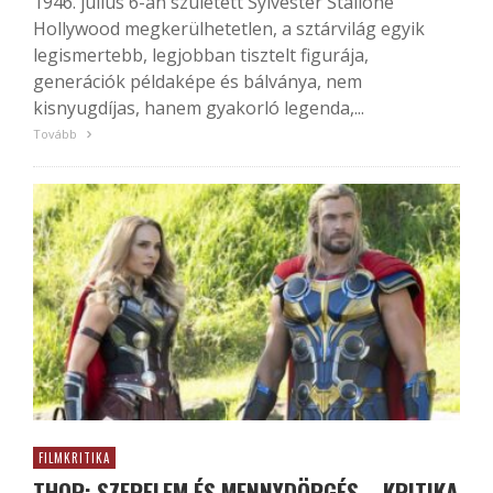
1946. július 6-án született Sylvester Stallone
Hollywood megkerülhetetlen, a sztárvilág egyik
legismertebb, legjobban tisztelt figurája,
generációk példaképe és bálványa, nem
kisnyugdíjas, hanem gyakorló legenda,...
Tovább
FILMKRITIKA
THOR: SZERELEM ÉS MENNYDÖRGÉS – KRITIKA