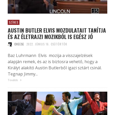
SZÍNES
AUSTIN BUTLER ELVIS MOZDULATAIT TANÍTJA
ÉS AZ ÉLETRAJZI MOZIKBÓL IS EGÉSZ JÓ
CHEESE
2022. JÚNIUS 16. CSÜTÖRTÖK
Baz Luhrmann Elvis mozija a visszajelzések
alapján remek, és az is biztosra vehető, hogy a
Királyt alakító Austin Butlerből igazi sztárt csinál.
Tegnap Jimmy...
Tovább