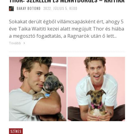
BAKAY BOTOND
2022. JÚLIUS 5. KEDD
Sokakat derült égből villámcsapásként ért, ahogy 5
éve Taika Waititi kezei alatt megújult Thor és hiába
a megosztó fogadtatás, a Ragnarök után ő lett...
Tovább
SZÍNES