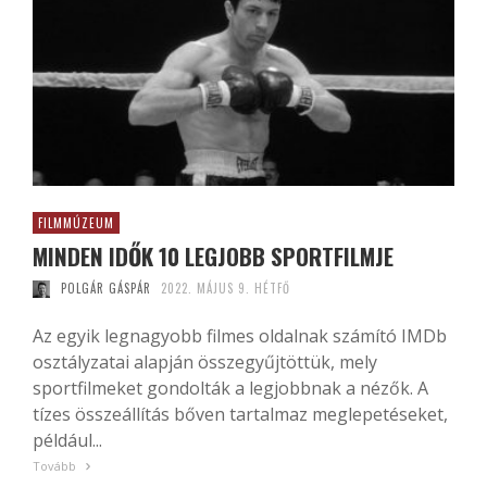
FILMMÚZEUM
MINDEN IDŐK 10 LEGJOBB SPORTFILMJE
POLGÁR GÁSPÁR
2022. MÁJUS 9. HÉTFŐ
Az egyik legnagyobb filmes oldalnak számító IMDb
osztályzatai alapján összegyűjtöttük, mely
sportfilmeket gondolták a legjobbnak a nézők. A
tízes összeállítás bőven tartalmaz meglepetéseket,
például...
Tovább