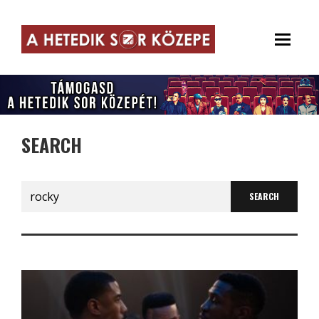
SEARCH
Search
for: