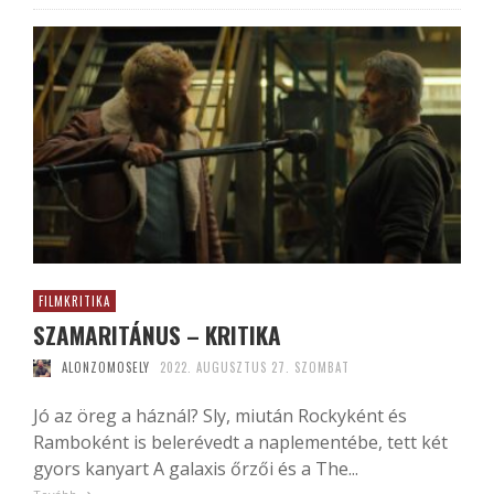
FILMKRITIKA
SZAMARITÁNUS – KRITIKA
ALONZOMOSELY
2022. AUGUSZTUS 27. SZOMBAT
Jó az öreg a háznál? Sly, miután Rockyként és
Ramboként is belerévedt a naplementébe, tett két
gyors kanyart A galaxis őrzői és a The...