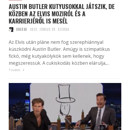
AUSTIN BUTLER KUTYUSOKKAL JÁTSZIK, DE
KÖZBEN AZ ELVIS MOZIRÓL ÉS A
KARRIERJÉRŐL IS MESÉL
CHEESE
2022. JÚNIUS 29. SZERDA
Az Elvis után pláne nem fog szerephiánnyal
küszködni Austin Butler. Amúgy is szimpatikus
fickó, még kutyakölykök sem kellenek, hogy
megszeressük. A cukiskodás közben elárulja,...
Tovább