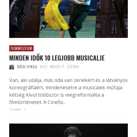
FILMMÚZEUM
MINDEN IDŐK 10 LEGJOBB MUSICALJE
BÁCSI KINGA
2022. MÁJUS 11. SZERDA
Van, aki utálja, más oda van zenékért és a látványos
koreográfiáért, mindenesetre a musicalek műfaja
kétség kívül többször is megreformálta a
filmtörténetet. A Cinefix...
Tovább