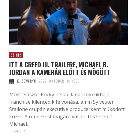
SZÍNES
ITT A CREED III. TRAILERE, MICHAEL B.
JORDAN A KAMERÁK ELŐTT ÉS MÖGÖTT
K. SEWERYN
2022. OKTÓBER 18. KEDD
Most először Rocky nélkül landol mozikba a
franchise kilencedik felvonása, amin Sylvester
Stallone csupán executive producerként működött
közre. A rendezést magára vállaló főszereplő,
Michael...
Tovább