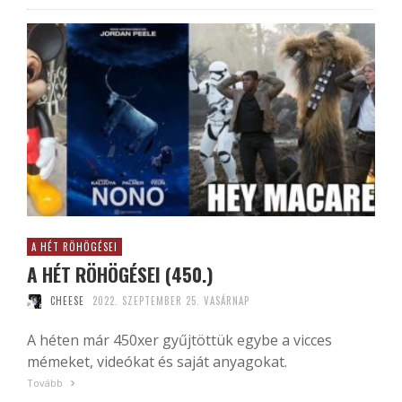
A HÉT RÖHÖGÉSEI
A HÉT RÖHÖGÉSEI (450.)
CHEESE
2022. SZEPTEMBER 25. VASÁRNAP
A héten már 450xer gyűjtöttük egybe a vicces
mémeket, videókat és saját anyagokat.
Tovább