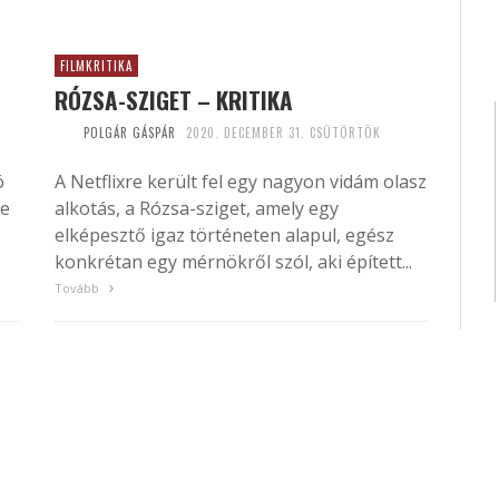
FILMKRITIKA
RÓZSA-SZIGET – KRITIKA
POLGÁR GÁSPÁR
2020. DECEMBER 31. CSÜTÖRTÖK
ó
A Netflixre került fel egy nagyon vidám olasz
be
alkotás, a Rózsa-sziget, amely egy
elképesztő igaz történeten alapul, egész
konkrétan egy mérnökről szól, aki épített...
Tovább