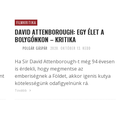
FILMKRITIKA
DAVID ATTENBOROUGH: EGY ÉLET A
BOLYGÓNKON – KRITIKA
POLGÁR GÁSPÁR
2020. OKTÓBER 13. KEDD
Ha Sir David Attenborough-t még 94 évesen
is érdekli, hogy megmentse az
nt
emberiségnek a Földet, akkor igenis kutya
kötelességünk odafigyelnünk rá.
Tovább