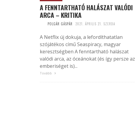
A FENNTARTHATÓ HALÁSZAT VALÓDI
ARCA – KRITIKA
POLGÁR GÁSPÁR
2021. ÁPRILIS 21. SZERDA
A Netflix új dokuja, a lefordíthatatlan
szójátékos című Seaspiracy, magyar
keresztségben A fenntartható halászat
valódi arca, az óceánokat (és így persze az
emberiséget is)...
Tovább