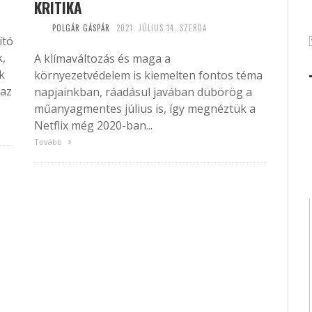
KRITIKA
POLGÁR GÁSPÁR
2021. JÚLIUS 14. SZERDA
ító
k,
A klímaváltozás és maga a
k
környezetvédelem is kiemelten fontos téma
maz
napjainkban, ráadásul javában dübörög a
műanyagmentes július is, így megnéztük a
Netflix még 2020-ban...
Tovább