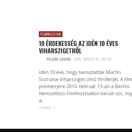
FILMMÚZEUM
10 ÉRDEKESSÉG AZ IDÉN 10 ÉVES
VIHARSZIGETRŐL
POLGÁR GÁSPÁR
2020. ÁPRILIS 13. HÉTFŐ
Idén 10 éve, hogy bemutatták Martin
Scorsese Viharsziget című thrillerjét. A fil
premierjére 2010. február 13-án a Berlini
Nemzetközi Filmfesztiválon került sor, mí
a...
Tovább