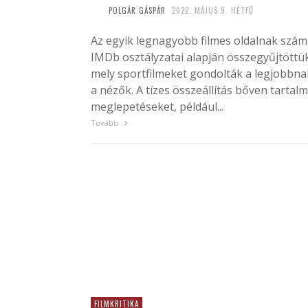
POLGÁR GÁSPÁR
2022. MÁJUS 9. HÉTFŐ
Az egyik legnagyobb filmes oldalnak szám
IMDb osztályzatai alapján összegyűjtöttü
mely sportfilmeket gondolták a legjobbna
a nézők. A tízes összeállítás bőven tartal
meglepetéseket, például...
Tovább
FILMKRITIKA