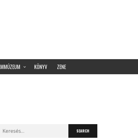
ILMMÚZEUM
KÖNYV
ZENE
Search
for: