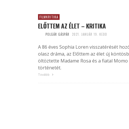
FILMKRITIKA
ELŐTTEM AZ ÉLET – KRITIKA
POLGÁR GÁSPÁR
2021. JANUÁR 19. KEDD
A 86 éves Sophia Loren visszatérését hoz
olasz dráma, az Előttem az élet új köntös
öltöztette Madame Rosa és a fiatal Momo
történetét.
Tovább