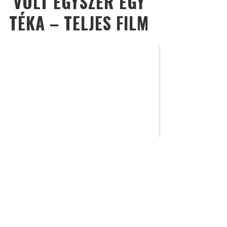
VOLT EGYSZER EGY
TÉKA – TELJES FILM