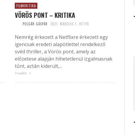
FILMKRITIKA
VÖRÖS PONT – KRITIKA
POLGÁR GÁSPÁR
2021. MÁRCIUS 1. HÉTFŐ
Nemrég érkezett a Netflixre érkezett egy
igencsak eredeti alapötlettel rendelkező
svéd thriller, a Vörös pont, amely az
előzetese alapján hihetetlenül izgalmasnak
tűnt, aztán kiderült,...
Tovább