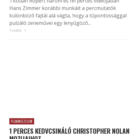
Titouan Ropert három és fél perces videójában
Hans Zimmer korábbi munkáit a percmutatók
különböző fajtái alá vágta, hogy a tűpontossággal
pulzáló zeneművei egy lenyűgöző...
Tovább
FILMMÚZEUM
1 PERCES KEDVCSINÁLÓ CHRISTOPHER NOLAN
MOZIJAIHOZ