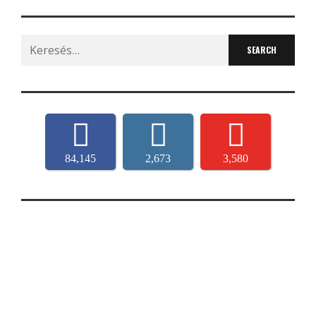
Search
for:
84,145
2,673
3,580