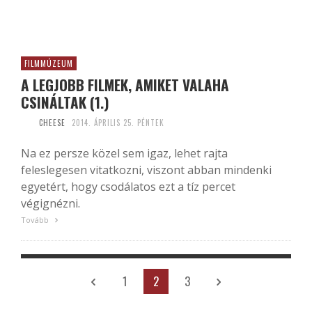
FILMMÚZEUM
A LEGJOBB FILMEK, AMIKET VALAHA
CSINÁLTAK (1.)
CHEESE
2014. ÁPRILIS 25. PÉNTEK
Na ez persze közel sem igaz, lehet rajta
feleslegesen vitatkozni, viszont abban mindenki
egyetért, hogy csodálatos ezt a tíz percet
végignézni.
Tovább
1
2
3