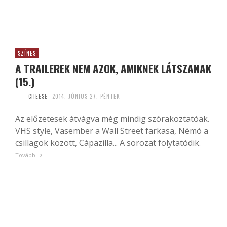
SZÍNES
A TRAILEREK NEM AZOK, AMIKNEK LÁTSZANAK
(15.)
CHEESE
2014. JÚNIUS 27. PÉNTEK
Az előzetesek átvágva még mindig szórakoztatóak.
VHS style, Vasember a Wall Street farkasa, Némó a
csillagok között, Cápazilla... A sorozat folytatódik.
Tovább