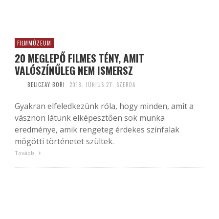
FILMMÚZEUM
20 MEGLEPŐ FILMES TÉNY, AMIT
VALÓSZÍNŰLEG NEM ISMERSZ
BELICZAY BORI
2018. JÚNIUS 27. SZERDA
Gyakran elfeledkezünk róla, hogy minden, amit a
vásznon látunk elképesztően sok munka
eredménye, amik rengeteg érdekes színfalak
mögötti történetet szültek.
Tovább