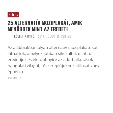
SZÍNES
25 ALTERNATÍV MOZIPLAKÁT, AMIK
MENŐBBEK MINT AZ EREDETI
KÖLLER KRISTÓF
2017. JÚLIUS 21. PÉNTEK
Az alábbiakban olyan alternatív moziplakátokat
láthattok, amelyek jobban sikerültek mint az
eredetijük. Ezek többnyire az adott alkotások
hangulati világát, főszereplőjüknek stílusát vagy
éppen a...
Tovább