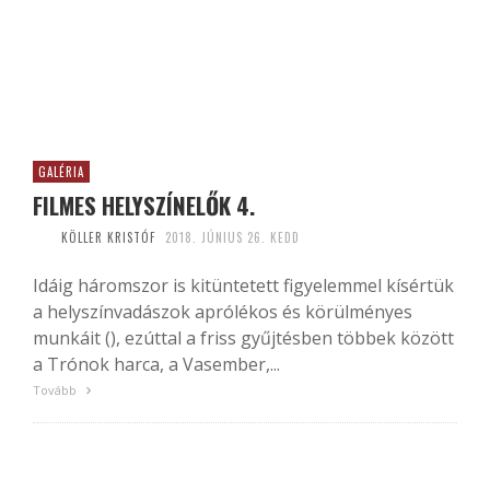
GALÉRIA
FILMES HELYSZÍNELŐK 4.
KÖLLER KRISTÓF
2018. JÚNIUS 26. KEDD
Idáig háromszor is kitüntetett figyelemmel kísértük
a helyszínvadászok aprólékos és körülményes
munkáit (), ezúttal a friss gyűjtésben többek között
a Trónok harca, a Vasember,...
Tovább