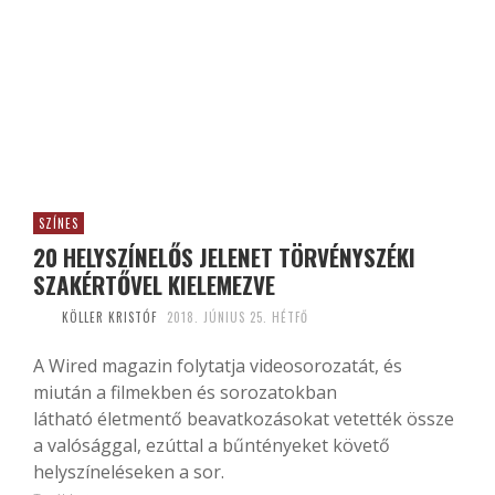
SZÍNES
20 HELYSZÍNELŐS JELENET TÖRVÉNYSZÉKI
SZAKÉRTŐVEL KIELEMEZVE
KÖLLER KRISTÓF
2018. JÚNIUS 25. HÉTFŐ
A Wired magazin folytatja videosorozatát, és
miután a filmekben és sorozatokban
látható életmentő beavatkozásokat vetették össze
a valósággal, ezúttal a bűntényeket követő
helyszíneléseken a sor.