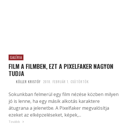
GALÉRIA
FILM A FILMBEN, EZT A PIXELFAKER NAGYON
TUDJA
KÖLLER KRISTÓF
2018. FEBRUÁR 1. CSÜTÖRTÖK
Sokunkban felmerül egy film nézése közben milyen
jó is lenne, ha egy másik alkotás karaktere
átugrana a jelenetbe. A Pixelfaker megvalósítja
ezeket az elképzeléseket, képek,...
Tovább