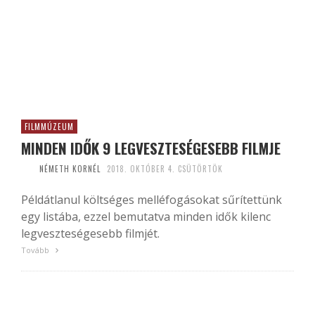
FILMMÚZEUM
MINDEN IDŐK 9 LEGVESZTESÉGESEBB FILMJE
NÉMETH KORNÉL
2018. OKTÓBER 4. CSÜTÖRTÖK
Példátlanul költséges melléfogásokat sűrítettünk
egy listába, ezzel bemutatva minden idők kilenc
legveszteségesebb filmjét.
Tovább