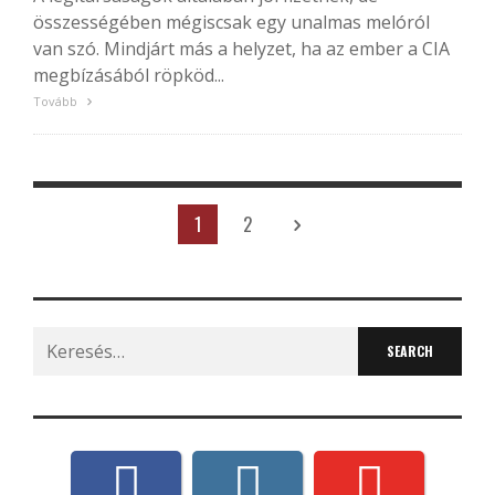
összességében mégiscsak egy unalmas melóról
van szó. Mindjárt más a helyzet, ha az ember a CIA
megbízásából röpköd...
Tovább
1
2
Search
for: