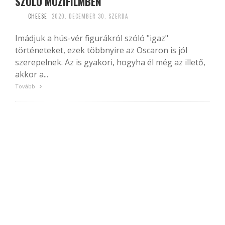
SZÓLÓ MOZIFILMBEN
CHEESE
2020. DECEMBER 30. SZERDA
Imádjuk a hús-vér figurákról szóló "igaz"
történeteket, ezek többnyire az Oscaron is jól
szerepelnek. Az is gyakori, hogyha él még az illető,
akkor a...
Tovább