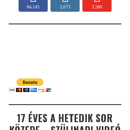
84,145
2,673
3,580
17 ÉVES A HETEDIK SOR