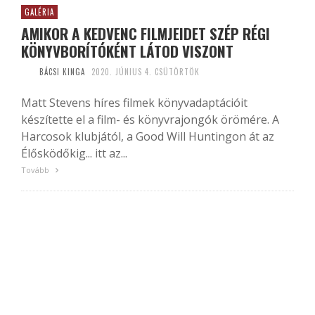
GALÉRIA
AMIKOR A KEDVENC FILMJEIDET SZÉP RÉGI
KÖNYVBORÍTÓKÉNT LÁTOD VISZONT
BÁCSI KINGA
2020. JÚNIUS 4. CSÜTÖRTÖK
Matt Stevens híres filmek könyvadaptációit
készítette el a film- és könyvrajongók örömére. A
Harcosok klubjától, a Good Will Huntingon át az
Élősködőkig... itt az...
Tovább