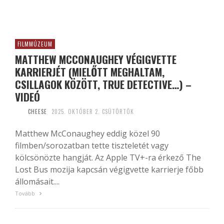
FILMMÚZEUM
MATTHEW MCCONAUGHEY VÉGIGVETTE
KARRIERJÉT (MIELŐTT MEGHALTAM,
CSILLAGOK KÖZÖTT, TRUE DETECTIVE…) –
VIDEÓ
CHEESE
2025. OKTÓBER 2. CSÜTÖRTÖK
Matthew McConaughey eddig közel 90
filmben/sorozatban tette tiszteletét vagy
kölcsönözte hangját. Az Apple TV+-ra érkező The
Lost Bus mozija kapcsán végigvette karrierje főbb
állomásait....
Tovább