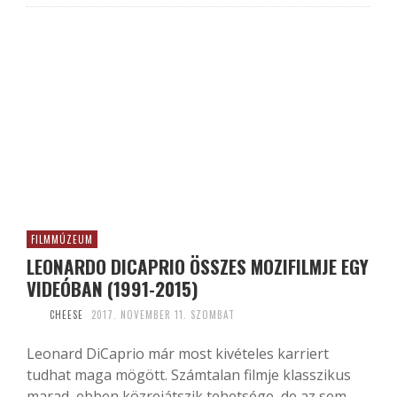
FILMMÚZEUM
LEONARDO DICAPRIO ÖSSZES MOZIFILMJE EGY
VIDEÓBAN (1991-2015)
CHEESE
2017. NOVEMBER 11. SZOMBAT
Leonard DiCaprio már most kivételes karriert
tudhat maga mögött. Számtalan filmje klasszikus
marad, ebben közrejátszik tehetsége, de az sem