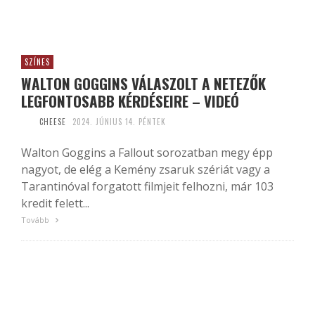
SZÍNES
WALTON GOGGINS VÁLASZOLT A NETEZŐK
LEGFONTOSABB KÉRDÉSEIRE – VIDEÓ
CHEESE
2024. JÚNIUS 14. PÉNTEK
Walton Goggins a Fallout sorozatban megy épp
nagyot, de elég a Kemény zsaruk szériát vagy a
Tarantinóval forgatott filmjeit felhozni, már 103
kredit felett...
Tovább