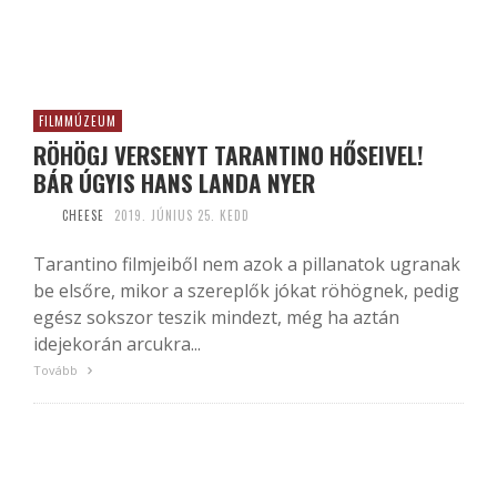
FILMMÚZEUM
RÖHÖGJ VERSENYT TARANTINO HŐSEIVEL!
BÁR ÚGYIS HANS LANDA NYER
CHEESE
2019. JÚNIUS 25. KEDD
Tarantino filmjeiből nem azok a pillanatok ugranak
be elsőre, mikor a szereplők jókat röhögnek, pedig
egész sokszor teszik mindezt, még ha aztán
idejekorán arcukra...
Tovább