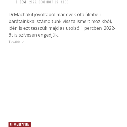
CHEESE
2022. DECEMBER 27. KEDD
DrMachakil jóvoltából már évek óta filmbéli
barátainkkal számoltunk vissza ismert mozikból,
idén is ezt tesszük majd az utolsó 1 percben. 2022-
őt is szívesen engedjük...
Tovább
FILMMÚZEUM