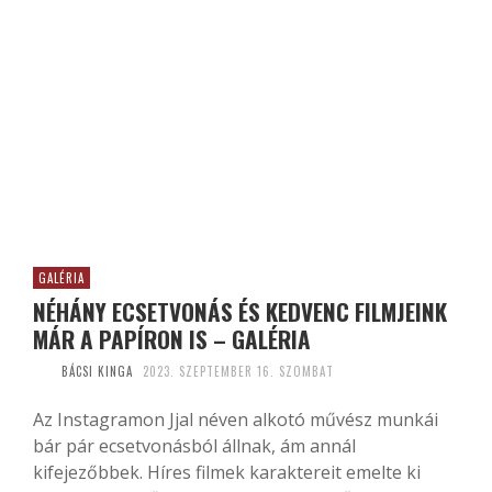
GALÉRIA
NÉHÁNY ECSETVONÁS ÉS KEDVENC FILMJEINK
MÁR A PAPÍRON IS – GALÉRIA
BÁCSI KINGA
2023. SZEPTEMBER 16. SZOMBAT
Az Instagramon Jjal néven alkotó művész munkái
bár pár ecsetvonásból állnak, ám annál
kifejezőbbek. Híres filmek karaktereit emelte ki