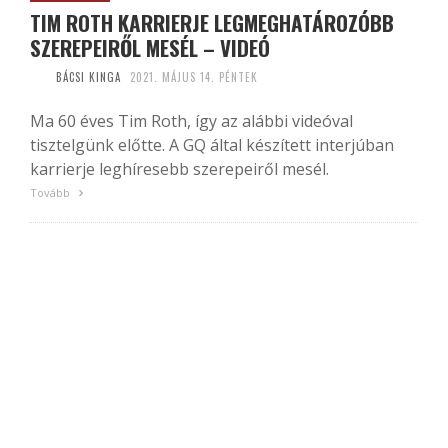
TIM ROTH KARRIERJE LEGMEGHATÁROZÓBB
SZEREPEIRŐL MESÉL – VIDEÓ
BÁCSI KINGA
2021. MÁJUS 14. PÉNTEK
Ma 60 éves Tim Roth, így az alábbi videóval
tisztelgünk előtte. A GQ által készített interjúban
karrierje leghíresebb szerepeiről mesél.
Tovább