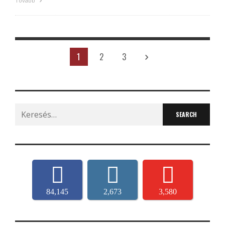
Tovább
1
2
3
Search
for:
84,145
2,673
3,580