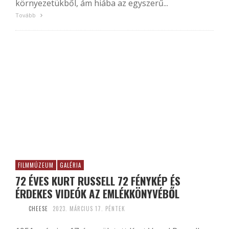
környezetükből, ám hiába az egyszerű...
Tovább
FILMMÚZEUM
GALÉRIA
72 ÉVES KURT RUSSELL 72 FÉNYKÉP ÉS
ÉRDEKES VIDEÓK AZ EMLÉKKÖNYVÉBŐL
CHEESE
2023. MÁRCIUS 17. PÉNTEK