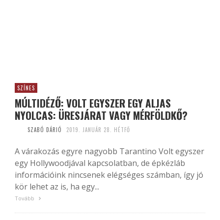
SZÍNES
MÚLTIDÉZŐ: VOLT EGYSZER EGY ALJAS
NYOLCAS: ÜRESJÁRAT VAGY MÉRFÖLDKŐ?
SZABÓ DÁRIÓ
2019. JANUÁR 28. HÉTFŐ
A várakozás egyre nagyobb Tarantino Volt egyszer
egy Hollywoodjával kapcsolatban, de épkézláb
információink nincsenek elégséges számban, így jó
kör lehet az is, ha egy...
Tovább