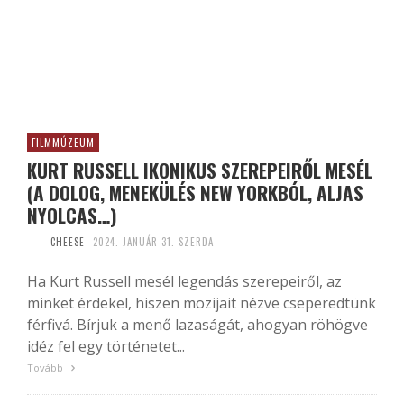
FILMMÚZEUM
KURT RUSSELL IKONIKUS SZEREPEIRŐL MESÉL
(A DOLOG, MENEKÜLÉS NEW YORKBÓL, ALJAS
NYOLCAS…)
CHEESE
2024. JANUÁR 31. SZERDA
Ha Kurt Russell mesél legendás szerepeiről, az
minket érdekel, hiszen mozijait nézve cseperedtünk
férfivá. Bírjuk a menő lazaságát, ahogyan röhögve
idéz fel egy történetet...
Tovább