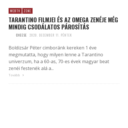
WEBTV
ZENE
TARANTINO FILMJEI ÉS AZ OMEGA ZENÉJE MÉG
MINDIG CSODÁLATOS PÁROSÍTÁS
CHEESE
2020. DECEMBER 11. PÉNTEK
Boldizsár Péter cimboránk kereken 1 éve
megmutatta, hogy milyen lenne a Tarantino
univerzum, ha a 60-as, 70-es évek magyar beat
zenéi festenék alá a...
Tovább