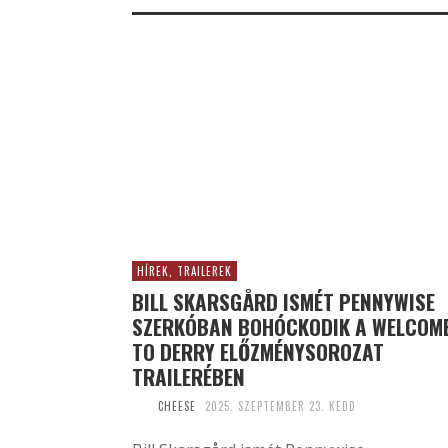
HÍREK, TRAILEREK
BILL SKARSGÅRD ISMÉT PENNYWISE
SZERKÓBAN BOHÓCKODIK A WELCOM
TO DERRY ELŐZMÉNYSOROZAT
TRAILERÉBEN
CHEESE
2025. SZEPTEMBER 23. KEDD