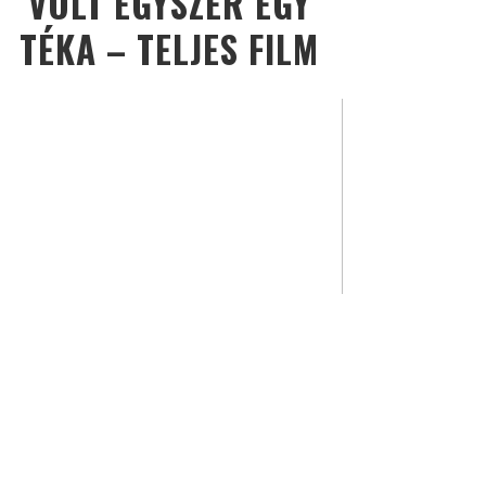
VOLT EGYSZER EGY
TÉKA – TELJES FILM