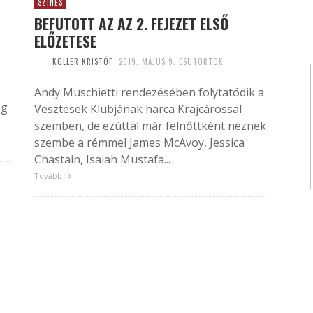
SZÍNES
BEFUTOTT AZ AZ 2. FEJEZET ELSŐ
ELŐZETESE
KÖLLER KRISTÓF
2019. MÁJUS 9. CSÜTÖRTÖK
Andy Muschietti rendezésében folytatódik a
ég
Vesztesek Klubjának harca Krajcárossal
szemben, de ezúttal már felnőttként néznek
szembe a rémmel James McAvoy, Jessica
Chastain, Isaiah Mustafa...
Tovább