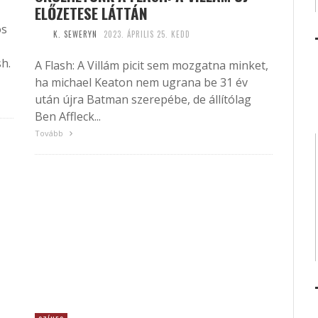
ELŐZETESE LÁTTÁN
os
K. SEWERYN
2023. ÁPRILIS 25. KEDD
h.
A Flash: A Villám picit sem mozgatna minket,
ha michael Keaton nem ugrana be 31 év
után újra Batman szerepébe, de állítólag
Ben Affleck...
Tovább