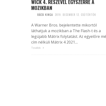
WICK 4. RÉSZÉVEL EGYSZERRE A
MOZIKBAN
BÁCSI KINGA
2019. DECEMBER 12. CSÜTÖRTÖK
A Warner Bros. bejelentette mikortól
láthatjuk a mozikban a The Flash-t és a
legújabb Mátrix folytatást. Az egyelőre m
cím nélküli Mátrix 4 2021....
Tovább