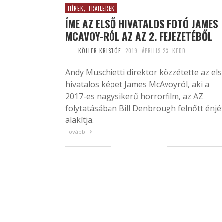
HÍREK, TRAILEREK
ÍME AZ ELSŐ HIVATALOS FOTÓ JAMES
MCAVOY-RÓL AZ AZ 2. FEJEZETÉBŐL
KÖLLER KRISTÓF
2019. ÁPRILIS 23. KEDD
Andy Muschietti direktor közzétette az el
hivatalos képet James McAvoyról, aki a
2017-es nagysikerű horrorfilm, az AZ
folytatásában Bill Denbrough felnőtt énjé
alakítja.
Tovább