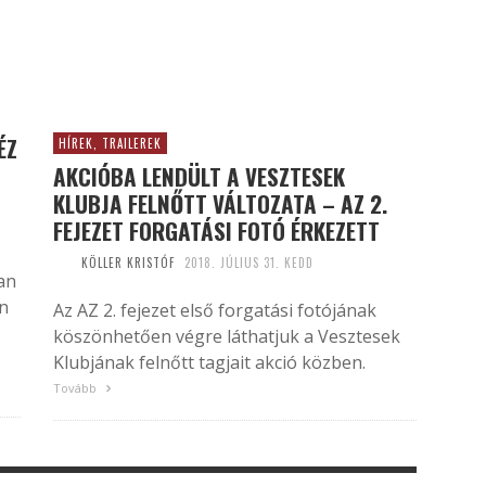
ÉZ
HÍREK, TRAILEREK
AKCIÓBA LENDÜLT A VESZTESEK
KLUBJA FELNŐTT VÁLTOZATA – AZ 2.
FEJEZET FORGATÁSI FOTÓ ÉRKEZETT
KÖLLER KRISTÓF
2018. JÚLIUS 31. KEDD
an
én
Az AZ 2. fejezet első forgatási fotójának
köszönhetően végre láthatjuk a Vesztesek
Klubjának felnőtt tagjait akció közben.
Tovább