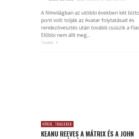
A filmvilágban az utóbbi években két bizt
pont volt: tolják az Avatar folytatásait és
rendezővesztés után tovább csúszik a Flas
Előbbi nem állt meg...
Tovább
HÍREK, TRAILEREK
KEANU REEVES A MÁTRIX ÉS A JOHN