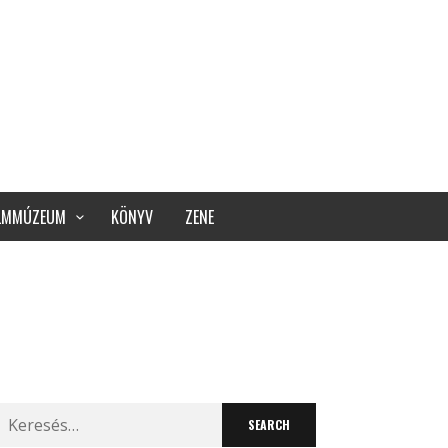
ILMMÚZEUM
KÖNYV
ZENE
Search
for: