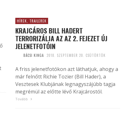
HÍREK, TRAILEREK
KRAJCÁROS BILL HADERT
TERRORIZÁLJA AZ AZ 2. FEJEZET ÚJ
JELENETFOTÓIN
ső
BÁCSI KINGA
2018. SZEPTEMBER 20. CSÜTÖRTÖK
t
A friss jelenetfotókon azt láthatjuk, ahogy a
már felnőtt Richie Tozier (Bill Hader), a
Vesztesek Klubjának legnagyszájúbb tagja
megrémül az előtte lévő Krajcárostól.
Tovább