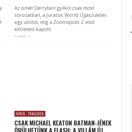
y
Az ismét Derryben gyilkol csak most
sorozatban, a Jurassic World: Újjászületés
t
egy utolsó, míg a Zootropolis 2. első
előzetest kapott.
Tovább
HÍREK, TRAILEREK
CSAK MICHAEL KEATON BATMAN-JÉNEK
ÖRÜLHETÜNK A FLASH: A VILLÁM ÚJ