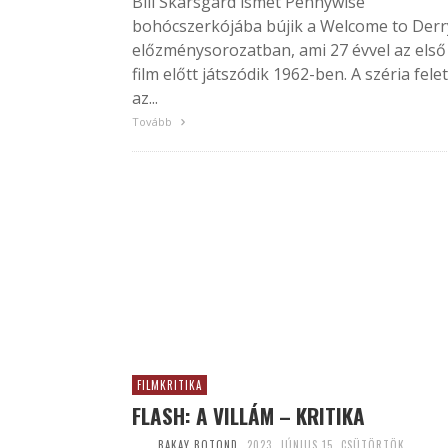
Bill Skarsgård ismét Pennywise
bohócszerkójába bújik a Welcome to Derr
előzménysorozatban, ami 27 évvel az első
film előtt játszódik 1962-ben. A széria felet
az...
Tovább
FILMKRITIKA
FLASH: A VILLÁM – KRITIKA
BAKAY BOTOND
2023. JÚNIUS 15. CSÜTÖRTÖK