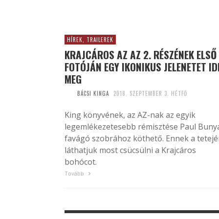
HÍREK, TRAILEREK
KRAJCÁROS AZ AZ 2. RÉSZÉNEK ELSŐ
FOTÓJÁN EGY IKONIKUS JELENETET ID
MEG
BÁCSI KINGA
2018. SZEPTEMBER 3. HÉTFŐ
King könyvének, az AZ-nak az egyik
legemlékezetesebb rémisztése Paul Buny
favágó szobrához köthető. Ennek a tetej
láthatjuk most csücsülni a Krajcáros
bohócot.
Tovább