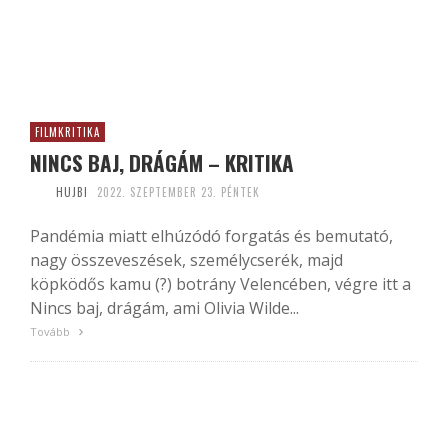
FILMKRITIKA
NINCS BAJ, DRÁGÁM – KRITIKA
HUJBI
2022. SZEPTEMBER 23. PÉNTEK
Pandémia miatt elhúzódó forgatás és bemutató,
nagy összeveszések, személycserék, majd
köpködős kamu (?) botrány Velencében, végre itt a
Nincs baj, drágám, ami Olivia Wilde...
Tovább