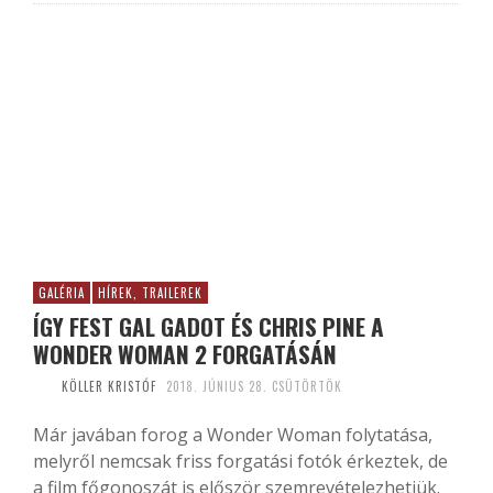
GALÉRIA
HÍREK, TRAILEREK
ÍGY FEST GAL GADOT ÉS CHRIS PINE A
WONDER WOMAN 2 FORGATÁSÁN
KÖLLER KRISTÓF
2018. JÚNIUS 28. CSÜTÖRTÖK
Már javában forog a Wonder Woman folytatása,
melyről nemcsak friss forgatási fotók érkeztek, de
a film főgonoszát is először szemrevételezhetjük.