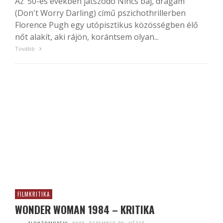
Az ’50-es években játszódó Nincs baj, drágám
(Don't Worry Darling) című pszichothrillerben
Florence Pugh egy utópisztikus közösségben élő
nőt alakít, aki rájön, korántsem olyan...
Tovább
FILMKRITIKA
WONDER WOMAN 1984 – KRITIKA