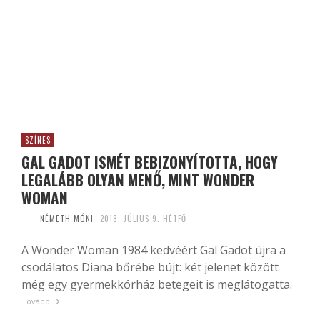
SZÍNES
GAL GADOT ISMÉT BEBIZONYÍTOTTA, HOGY
LEGALÁBB OLYAN MENŐ, MINT WONDER
WOMAN
NÉMETH MÓNI
2018. JÚLIUS 9. HÉTFŐ
A Wonder Woman 1984 kedvéért Gal Gadot újra a
csodálatos Diana bőrébe bújt: két jelenet között
még egy gyermekkórház betegeit is meglátogatta.
Tovább