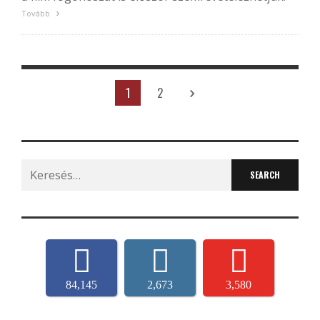
Tovább
1
2
Search
for:
84,145
2,673
3,580