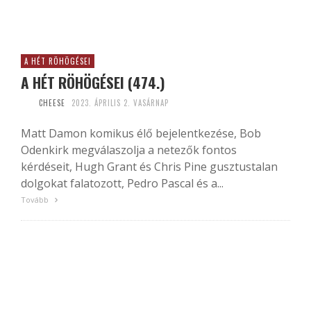
A HÉT RÖHÖGÉSEI
A HÉT RÖHÖGÉSEI (474.)
CHEESE
2023. ÁPRILIS 2. VASÁRNAP
Matt Damon komikus élő bejelentkezése, Bob
Odenkirk megválaszolja a netezők fontos
kérdéseit, Hugh Grant és Chris Pine gusztustalan
dolgokat falatozott, Pedro Pascal és a...
Tovább