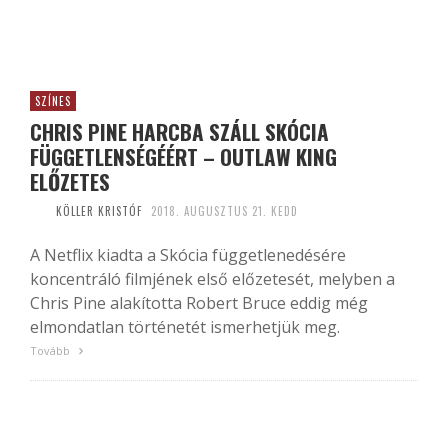
SZÍNES
CHRIS PINE HARCBA SZÁLL SKÓCIA
FÜGGETLENSÉGÉÉRT – OUTLAW KING
ELŐZETES
KÖLLER KRISTÓF
2018. AUGUSZTUS 21. KEDD
A Netflix kiadta a Skócia függetlenedésére
koncentráló filmjének első előzetesét, melyben a
Chris Pine alakította Robert Bruce eddig még
elmondatlan történetét ismerhetjük meg.
Tovább