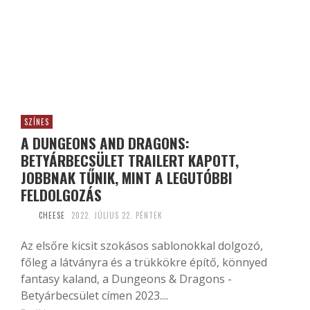
SZÍNES
A DUNGEONS AND DRAGONS:
BETYÁRBECSÜLET TRAILERT KAPOTT,
JOBBNAK TŰNIK, MINT A LEGUTÓBBI
FELDOLGOZÁS
CHEESE
2022. JÚLIUS 22. PÉNTEK
Az elsőre kicsit szokásos sablonokkal dolgozó,
főleg a látványra és a trükkökre építő, könnyed
fantasy kaland, a Dungeons & Dragons -
Betyárbecsület címen 2023....