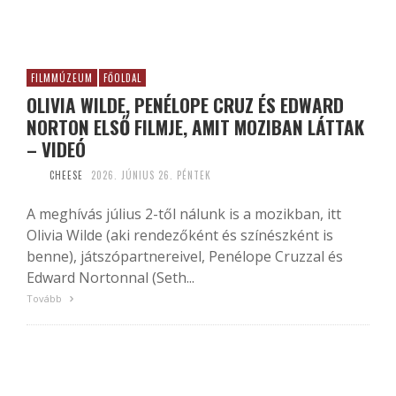
FILMMÚZEUM
FŐOLDAL
OLIVIA WILDE, PENÉLOPE CRUZ ÉS EDWARD
NORTON ELSŐ FILMJE, AMIT MOZIBAN LÁTTAK
– VIDEÓ
CHEESE
2026. JÚNIUS 26. PÉNTEK
A meghívás július 2-től nálunk is a mozikban, itt
Olivia Wilde (aki rendezőként és színészként is
benne), játszópartnereivel, Penélope Cruzzal és
Edward Nortonnal (Seth...
Tovább