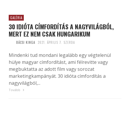
GALÉRIA
30 IDIÓTA CÍMFORDÍTÁS A NAGYVILÁGBÓL,
MERT EZ NEM CSAK HUNGARIKUM
BÁCSI KINGA
2021. ÁPRILIS 7. SZERDA
Mindenki tud mondani legalább egy végtelenül
hülye magyar címfordítást, ami félrevitte vagy
megbuktatta az adott film vagy sorozat
marketingkampányát. 30 idióta címfordítás a
nagyvilágból,...
Tovább