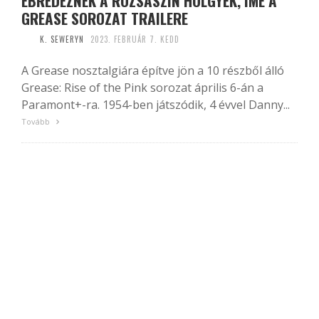
ÉBREDEZNEK A RÓZSASZÍN HÖLGYEK, ÍME A
GREASE SOROZAT TRAILERE
K. SEWERYN
2023. FEBRUÁR 7. KEDD
A Grease nosztalgiára építve jön a 10 részből álló
Grease: Rise of the Pink sorozat április 6-án a
Paramont+-ra. 1954-ben játszódik, 4 évvel Danny...
Tovább