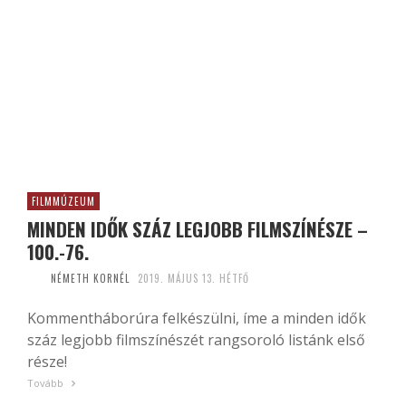
FILMMÚZEUM
MINDEN IDŐK SZÁZ LEGJOBB FILMSZÍNÉSZE –
100.-76.
NÉMETH KORNÉL
2019. MÁJUS 13. HÉTFŐ
Kommentháborúra felkészülni, íme a minden idők
száz legjobb filmszínészét rangsoroló listánk első
része!
Tovább