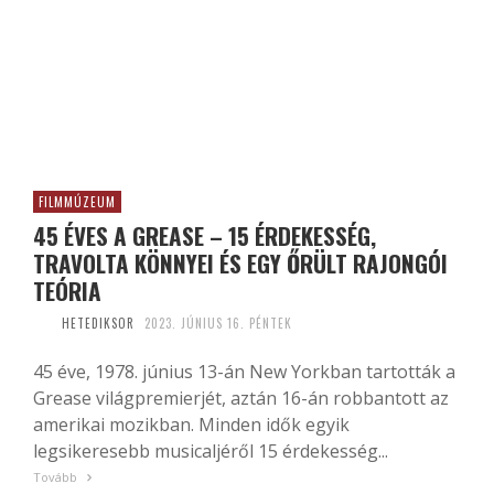
FILMMÚZEUM
45 ÉVES A GREASE – 15 ÉRDEKESSÉG,
TRAVOLTA KÖNNYEI ÉS EGY ŐRÜLT RAJONGÓI
TEÓRIA
HETEDIKSOR
2023. JÚNIUS 16. PÉNTEK
45 éve, 1978. június 13-án New Yorkban tartották a
Grease világpremierjét, aztán 16-án robbantott az
amerikai mozikban. Minden idők egyik
legsikeresebb musicaljéről 15 érdekesség...
Tovább