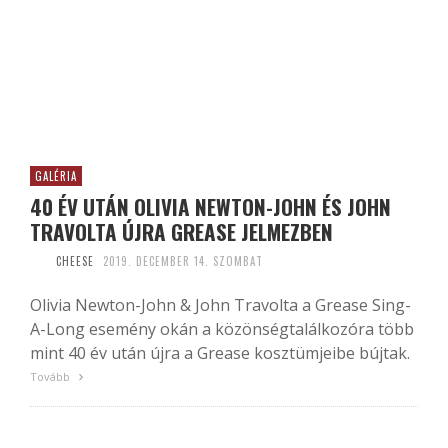
GALÉRIA
40 ÉV UTÁN OLIVIA NEWTON-JOHN ÉS JOHN
TRAVOLTA ÚJRA GREASE JELMEZBEN
CHEESE
2019. DECEMBER 14. SZOMBAT
Olivia Newton-John & John Travolta a Grease Sing-
A-Long esemény okán a közönségtalálkozóra több
mint 40 év után újra a Grease kosztümjeibe bújtak.
Tovább