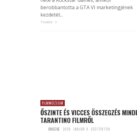
hete a Rockstar Games, amikor
berobbantotta a GTA VI marketingjének
kezdetét...
Tovább
FILMMÚZEUM
ŐSZINTE ÉS VICCES ÖSSZEGZÉS MIND
TARANTINO FILMRŐL
CHEESE
2020. JANUÁR 9. CSÜTÖRTÖK