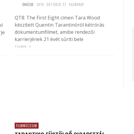
CHEESE
2019. OKTÓBER 27. VASÁRNAP
QT8: The First Eight címen Tara Wood
készített Quentin Tarantinóról kétrórás
el
dokumentumfilmet, amibe rendezői
rje
karrierjének 21 évét sűríti bele
Tovább
FILMMÚZEUM