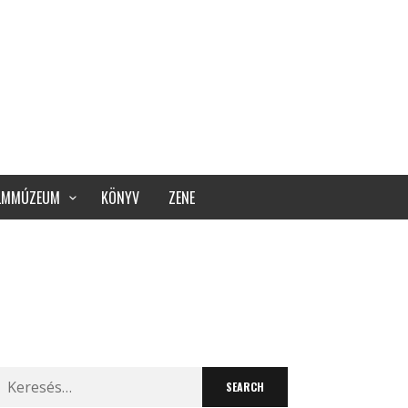
ILMMÚZEUM
KÖNYV
ZENE
Search
for: