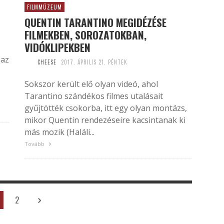
FILMMÚZEUM
QUENTIN TARANTINO MEGIDÉZÉSE
FILMEKBEN, SOROZATOKBAN,
VIDÓKLIPEKBEN
 az
CHEESE
2017. ÁPRILIS 21. PÉNTEK
Sokszor került elő olyan videó, ahol
Tarantino szándékos filmes utalásait
gyűjtötték csokorba, itt egy olyan montázs,
mikor Quentin rendezéseire kacsintanak ki
más mozik (Haláli...
Tovább
2