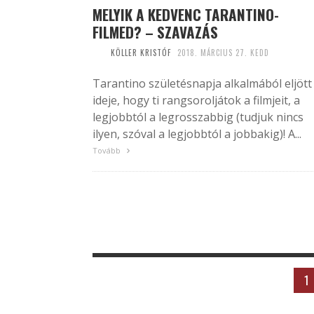
MELYIK A KEDVENC TARANTINO-
FILMED? – SZAVAZÁS
KÖLLER KRISTÓF
2018. MÁRCIUS 27. KEDD
Tarantino születésnapja alkalmából eljött
ideje, hogy ti rangsoroljátok a filmjeit, a
legjobbtól a legrosszabbig (tudjuk nincs
ilyen, szóval a legjobbtól a jobbakig)! A...
Tovább
1