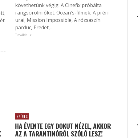
követhetünk végig. A Cinefix próbálta
rangsorolni őket. Ocean's-filmek, A préri
tt,
urai, Mission Impossible, A rózsaszín
ét.
párduc, Eredet,...
Tovább
SZÍNES
HA ÉVENTE EGY DOKUT NÉZEL, AKKOR
K
AZ A TARANTINÓRÓL SZÓLÓ LESZ!