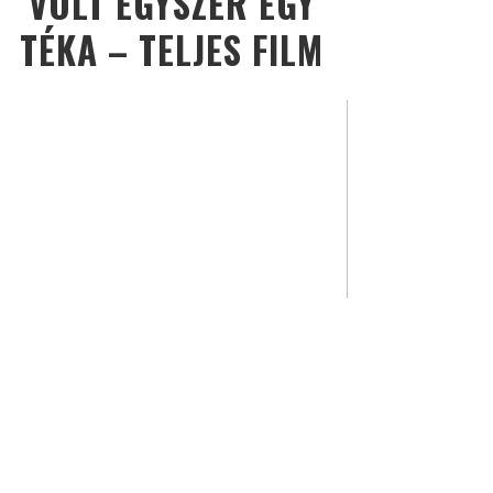
VOLT EGYSZER EGY
TÉKA – TELJES FILM