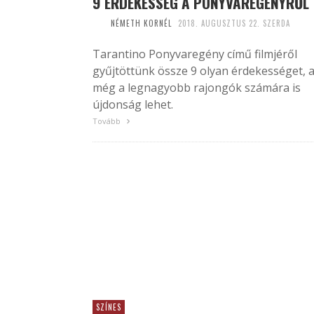
9 ÉRDEKESSÉG A PONYVAREGÉNYRŐL
NÉMETH KORNÉL
2018. AUGUSZTUS 22. SZERDA
Tarantino Ponyvaregény című filmjéről
gyűjtöttünk össze 9 olyan érdekességet, 
még a legnagyobb rajongók számára is
újdonság lehet.
Tovább
SZÍNES