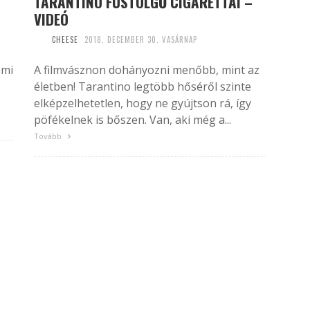
TARANTINO FÜSTÖLGŐ CIGARETTÁI –
VIDEÓ
CHEESE
2018. DECEMBER 30. VASÁRNAP
ami
A filmvásznon dohányozni menőbb, mint az
életben! Tarantino legtöbb hőséről szinte
elképzelhetetlen, hogy ne gyújtson rá, így
pöfékelnek is bőszen. Van, aki még a...
Tovább