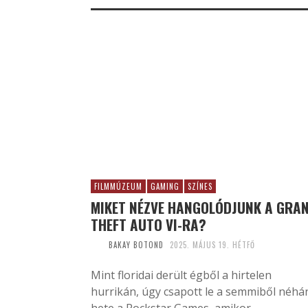
FILMMÚZEUM
GAMING
SZÍNES
MIKET NÉZVE HANGOLÓDJUNK A GRA
THEFT AUTO VI-RA?
BAKAY BOTOND
2025. MÁJUS 19. HÉTFŐ
Mint floridai derült égből a hirtelen
hurrikán, úgy csapott le a semmiből néhá