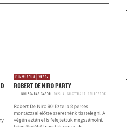
FILMMÚZEUM
WEBTV
ND
ROBERT DE NIRO PARTY
BRUZSA BAB GABOR
2023. AUGUSZTUS 17. CSÜTÖRTÖK
Robert De Niro 80! Ezzel a 8 perces
montázzsal előtte szeretnénk tisztelegni. A
végén aztán el is felejtettük megszámolni,
ny
hány filmjéből nyestük össze, de...