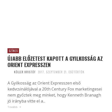
SZÍNES
ÚJABB ELŐZETEST KAPOTT A GYILKOSSÁG AZ
ORIENT EXPRESSZEN
KÖLLER KRISTÓF
2017. SZEPTEMBER 21. CSÜTÖRTÖK
A Gyilkosság az Orient Expresszen első
kedvcsinálójával a 20th Century Fox marketingesei
nem győztek meg minket, hogy Kenneth Branagh
jó irányba vitte el a...
Tovább