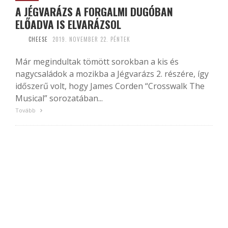
A JÉGVARÁZS A FORGALMI DUGÓBAN
ELŐADVA IS ELVARÁZSOL
CHEESE
2019. NOVEMBER 22. PÉNTEK
Már megindultak tömött sorokban a kis és
nagycsaládok a mozikba a Jégvarázs 2. részére, így
időszerű volt, hogy James Corden “Crosswalk The
Musical” sorozatában...
Tovább