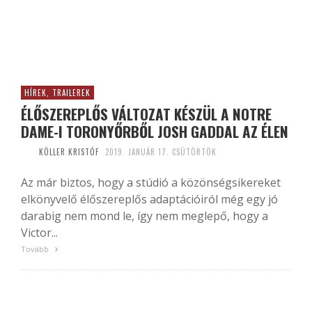
HÍREK, TRAILEREK
ÉLŐSZEREPLŐS VÁLTOZAT KÉSZÜL A NOTRE
DAME-I TORONYŐRBŐL JOSH GADDAL AZ ÉLEN
KÖLLER KRISTÓF
2019. JANUÁR 17. CSÜTÖRTÖK
Az már biztos, hogy a stúdió a közönségsikereket
elkönyvelő élőszereplős adaptációiról még egy jó
darabig nem mond le, így nem meglepő, hogy a
Victor...
Tovább