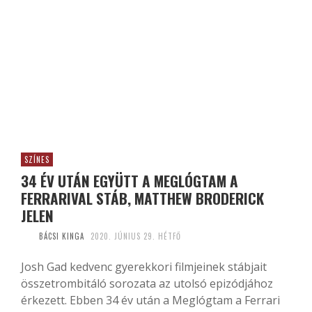
SZÍNES
34 ÉV UTÁN EGYÜTT A MEGLÓGTAM A
FERRARIVAL STÁB, MATTHEW BRODERICK
JELEN
BÁCSI KINGA
2020. JÚNIUS 29. HÉTFŐ
Josh Gad kedvenc gyerekkori filmjeinek stábjait
összetrombitáló sorozata az utolsó epizódjához
érkezett. Ebben 34 év után a Meglógtam a Ferrari