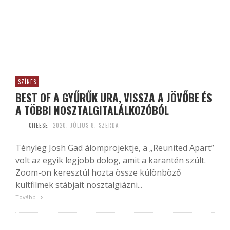
SZÍNES
BEST OF A GYŰRŰK URA, VISSZA A JÖVŐBE ÉS
A TÖBBI NOSZTALGITALÁLKOZÓBÓL
CHEESE
2020. JÚLIUS 8. SZERDA
Tényleg Josh Gad álomprojektje, a „Reunited Apart”
volt az egyik legjobb dolog, amit a karantén szült.
Zoom-on keresztül hozta össze különböző
kultfilmek stábjait nosztalgiázni...
Tovább