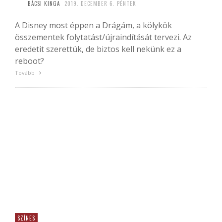
BÁCSI KINGA
2019. DECEMBER 6. PÉNTEK
A Disney most éppen a Drágám, a kölykök
összementek folytatást/újraindítását tervezi. Az
eredetit szerettük, de biztos kell nekünk ez a
reboot?
Tovább
SZÍNES