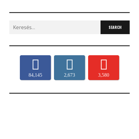
Search
for:
84,145
2,673
3,580