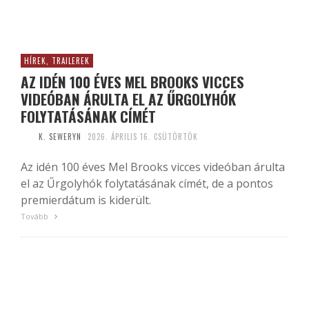
HÍREK, TRAILEREK
AZ IDÉN 100 ÉVES MEL BROOKS VICCES
VIDEÓBAN ÁRULTA EL AZ ŰRGOLYHÓK
FOLYTATÁSÁNAK CÍMÉT
K. SEWERYN
2026. ÁPRILIS 16. CSÜTÖRTÖK
Az idén 100 éves Mel Brooks vicces videóban árulta
el az Űrgolyhók folytatásának címét, de a pontos
premierdátum is kiderült.
Tovább