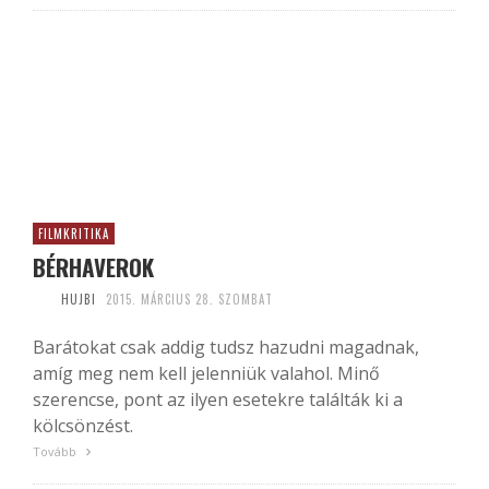
FILMKRITIKA
BÉRHAVEROK
HUJBI
2015. MÁRCIUS 28. SZOMBAT
Barátokat csak addig tudsz hazudni magadnak,
amíg meg nem kell jelenniük valahol. Minő
szerencse, pont az ilyen esetekre találták ki a
kölcsönzést.
Tovább