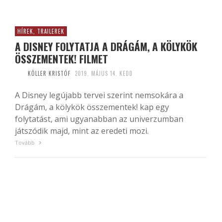
HÍREK, TRAILEREK
A DISNEY FOLYTATJA A DRÁGÁM, A KÖLYKÖK
ÖSSZEMENTEK! FILMET
KÖLLER KRISTÓF
2019. MÁJUS 14. KEDD
A Disney legújabb tervei szerint nemsokára a
Drágám, a kölykök összementek! kap egy
folytatást, ami ugyanabban az univerzumban
játszódik majd, mint az eredeti mozi.
Tovább